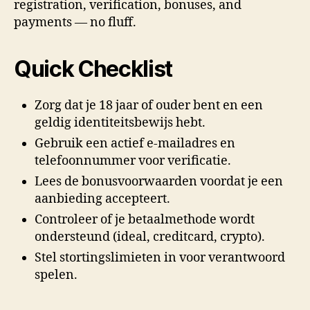
registration, verification, bonuses, and
payments — no fluff.
Quick Checklist
Zorg dat je 18 jaar of ouder bent en een
geldig identiteitsbewijs hebt.
Gebruik een actief e-mailadres en
telefoonnummer voor verificatie.
Lees de bonusvoorwaarden voordat je een
aanbieding accepteert.
Controleer of je betaalmethode wordt
ondersteund (ideal, creditcard, crypto).
Stel stortingslimieten in voor verantwoord
spelen.