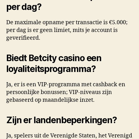
per dag?
De maximale opname per transactie is €5.000;
per dag is er geen limiet, mits je account is
geverifieerd.
Biedt Betcity casino een
loyaliteitsprogramma?
Ja, er is een VIP-programma met cashback en
persoonlijke bonussen; VIP-niveaus zijn
gebaseerd op maandelijkse inzet.
Zijn er landenbeperkingen?
Ja, spelers uit de Verenigde Staten, het Verenigd