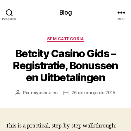
Blog
Pesquisar
Menu
Categorias
SEM CATEGORIA
Betcity Casino Gids –
Registratie, Bonussen
en Uitbetalingen
Por
miyashitaleo
26 de março de 2015
Autor
Data
do
de
post
publicação
This is a practical, step-by-step walkthrough: