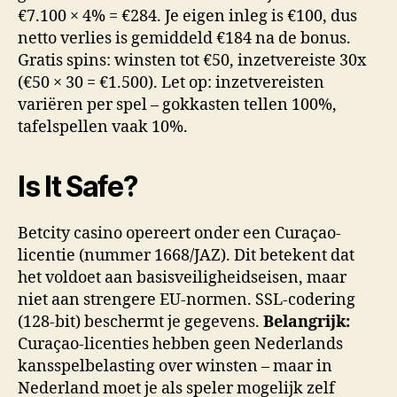
€7.100 × 4% = €284. Je eigen inleg is €100, dus
netto verlies is gemiddeld €184 na de bonus.
Gratis spins: winsten tot €50, inzetvereiste 30x
(€50 × 30 = €1.500). Let op: inzetvereisten
variëren per spel – gokkasten tellen 100%,
tafelspellen vaak 10%.
Is It Safe?
Betcity casino opereert onder een Curaçao-
licentie (nummer 1668/JAZ). Dit betekent dat
het voldoet aan basisveiligheidseisen, maar
niet aan strengere EU-normen. SSL-codering
(128-bit) beschermt je gegevens.
Belangrijk:
Curaçao-licenties hebben geen Nederlands
kansspelbelasting over winsten – maar in
Nederland moet je als speler mogelijk zelf