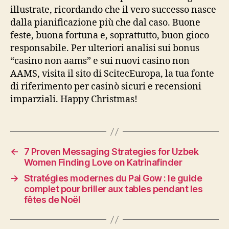
illustrate, ricordando che il vero successo nasce
dalla pianificazione più che dal caso. Buone
feste, buona fortuna e, soprattutto, buon gioco
responsabile. Per ulteriori analisi sui bonus
“casino non aams” e sui nuovi casino non
AAMS, visita il sito di ScitecEuropa, la tua fonte
di riferimento per casinò sicuri e recensioni
imparziali. Happy Christmas!
←
7 Proven Messaging Strategies for Uzbek
Women Finding Love on Katrinafinder
→
Stratégies modernes du Pai Gow : le guide
complet pour briller aux tables pendant les
fêtes de Noël