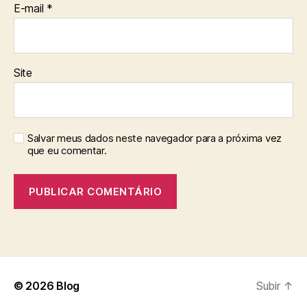
E-mail
*
Site
Salvar meus dados neste navegador para a próxima vez
que eu comentar.
© 2026
Blog
Subir
↑