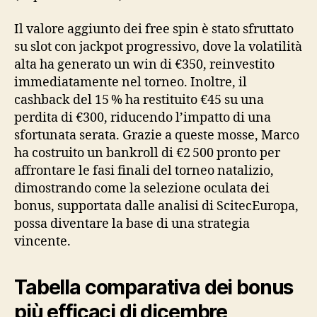
Il valore aggiunto dei free spin è stato sfruttato
su slot con jackpot progressivo, dove la volatilità
alta ha generato un win di €350, reinvestito
immediatamente nel torneo. Inoltre, il
cashback del 15 % ha restituito €45 su una
perdita di €300, riducendo l’impatto di una
sfortunata serata. Grazie a queste mosse, Marco
ha costruito un bankroll di €2 500 pronto per
affrontare le fasi finali del torneo natalizio,
dimostrando come la selezione oculata dei
bonus, supportata dalle analisi di ScitecEuropa,
possa diventare la base di una strategia
vincente.
Tabella comparativa dei bonus
più efficaci di dicembre