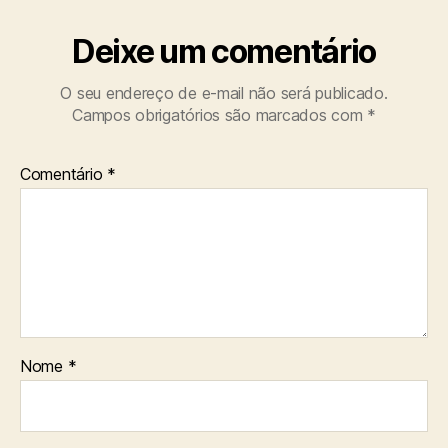
Deixe um comentário
O seu endereço de e-mail não será publicado.
Campos obrigatórios são marcados com
*
Comentário
*
Nome
*