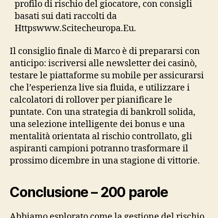
profilo di rischio del giocatore, con consigli
basati sui dati raccolti da
Httpswww.Scitecheuropa.Eu.
Il consiglio finale di Marco è di prepararsi con
anticipo: iscriversi alle newsletter dei casinò,
testare le piattaforme su mobile per assicurarsi
che l’esperienza live sia fluida, e utilizzare i
calcolatori di rollover per pianificare le
puntate. Con una strategia di bankroll solida,
una selezione intelligente dei bonus e una
mentalità orientata al rischio controllato, gli
aspiranti campioni potranno trasformare il
prossimo dicembre in una stagione di vittorie.
Conclusione – 200 parole
Abbiamo esplorato come la gestione del rischio,