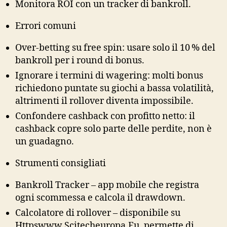
Monitora ROI con un tracker di bankroll.
Errori comuni
Over‑betting su free spin: usare solo il 10 % del
bankroll per i round di bonus.
Ignorare i termini di wagering: molti bonus
richiedono puntate su giochi a bassa volatilità,
altrimenti il rollover diventa impossibile.
Confondere cashback con profitto netto: il
cashback copre solo parte delle perdite, non è
un guadagno.
Strumenti consigliati
Bankroll Tracker – app mobile che registra
ogni scommessa e calcola il drawdown.
Calcolatore di rollover – disponibile su
Httpswww.Scitecheuropa.Eu, permette di