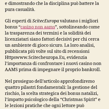
e dimostrando che la disciplina può battere la
pura casualità.
Gli esperti di
ScitecEuropa
valutano i migliori
bonus “
casino non aams
”, sottolineando come
la trasparenza dei termini e la solidità dei
licenziatari siano fattori decisivi per chi cerca
un ambiente di gioco sicuro. La loro analisi,
pubblicata più volte sul sito di recensioni
Httpswww.Scitecheuropa.Eu, evidenzia
l’importanza di confrontare i nuovi casino non
AAMS prima di impegnare il proprio bankroll.
Nel prosieguo dell’articolo approfondiremo
quattro pilastri fondamentali: la gestione del
rischio, la scelta strategica dei bonus natalizi,
l’impatto psicologico della “Christmas Spirit” e
le lezioni pratiche che ogni lettore può