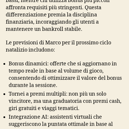
bassi, mentre chi utilizza bonus più piccoli
affronta requisiti più stringenti. Questa
differenziazione premia la disciplina
finanziaria, incoraggiando gli utenti a
mantenere un bankroll stabile.
Le previsioni di Marco per il prossimo ciclo
natalizio includono:
Bonus dinamici: offerte che si aggiornano in
tempo reale in base al volume di gioco,
consentendo di ottimizzare il valore del bonus
durante la sessione.
Tornei a premi multipli: non più un solo
vincitore, ma una graduatoria con premi cash,
giri gratuiti e viaggi tematici.
Integrazione AI: assistenti virtuali che
suggeriscono la puntata ottimale in base al