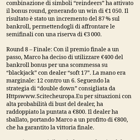
combinazione di simboli “reindeers” ha attivato
il bonus round, generando un win di €1 050. Il
risultato è stato un incremento del 87 % sul
bankroll, permettendogli di affrontare le
semifinali con una riserva di €3 000.
Round 8 – Finale: Con il premio finale a un
passo, Marco ha deciso di utilizzare €400 del
bankroll bonus per una scommessa su
“blackjack” con dealer “soft 17”. La mano era
marginale: 12 contro un 6. Seguendo la
strategia di “double down” consigliata da
Httpswww.Scitecheuropa.Eu per situazioni con
alta probabilità di bust del dealer, ha
raddoppiato la puntata a €800. Il dealer ha
sballato, portando Marco a un profitto di €800,
che ha garantito la vittoria finale.