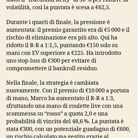
volatilità, così la puntata è scesa a €62,5.
Durante i quarti di finale, la pressione è
aumentata: il premio garantito era di €5 000 e il
rischio di eliminazione era più alto. Qui ha
ridotto il R‑R a 1:1,5, puntando €150 solo su
mani con EV superiore a €225. Ha introdotto
uno stop‑loss di €300 per evitare di
compromettere il bankroll residuo.
Nella finale, la strategia è cambiata
nuovamente. Con il premio di €10 000 a portata
di mano, Marco ha aumentato il R‑R a 1:3,
sfruttando una mano di roulette live con una
scommessa su “rosso” a quota 2,0 e una
probabilità di vincita del 48,6 %. La puntata è
stata €300, con un potenziale guadagno di €600,
un rischio calcolato ma gestito grazie al