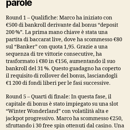
parole
Round 1 – Qualifiche: Marco ha iniziato con
€500 di bankroll derivante dal bonus “deposit
200 %”. La prima mano chiave è stata una
partita di baccarat live, dove ha scommesso €80
sul “Banker” con quota 1,95. Grazie a una
sequenza di tre vittorie consecutive, ha
trasformato i €80 in €156, aumentando il suo
bankroll del 31 %. Questo guadagno ha coperto
il requisito di rollover del bonus, lasciandogli
€1 200 di fondi liberi per le fasi successive.
Round 5 – Quarti di finale: In questa fase, il
capitale di bonus è stato impiegato su una slot
“Winter Wonderland” con volatilità alta e
jackpot progressivo. Marco ha scommesso €250,
sfruttando i 30 free spin ottenuti dal casino. Una