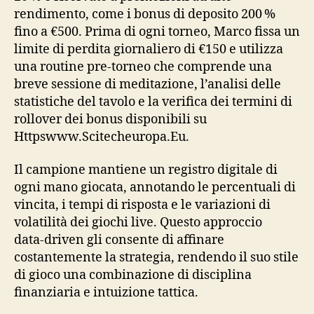
rendimento, come i bonus di deposito 200 %
fino a €500. Prima di ogni torneo, Marco fissa un
limite di perdita giornaliero di €150 e utilizza
una routine pre‑torneo che comprende una
breve sessione di meditazione, l’analisi delle
statistiche del tavolo e la verifica dei termini di
rollover dei bonus disponibili su
Httpswww.Scitecheuropa.Eu.
Il campione mantiene un registro digitale di
ogni mano giocata, annotando le percentuali di
vincita, i tempi di risposta e le variazioni di
volatilità dei giochi live. Questo approccio
data‑driven gli consente di affinare
costantemente la strategia, rendendo il suo stile
di gioco una combinazione di disciplina
finanziaria e intuizione tattica.