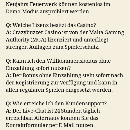
Neujahrs‑Feuerwerk können kostenlos im
Demo‑Modus ausprobiert werden.
Q:
Welche Lizenz besitzt das Casino?
A:
Crazybuzzer Casino ist von der Malta Gaming
Authority (MGA) lizenziert und unterliegt
strengen Auflagen zum Spielerschutz.
Q:
Kann ich den Willkommensbonus ohne
Einzahlung sofort nutzen?
A:
Der Bonus ohne Einzahlung steht sofort nach
der Registrierung zur Verfügung und kann in
allen regulären Spielen eingesetzt werden.
Q:
Wie erreiche ich den Kundensupport?
A:
Der Live‑Chat ist 24 Stunden täglich
erreichbar. Alternativ können Sie das
Kontaktformular per E‑Mail nutzen.