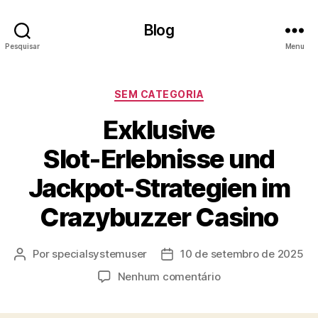
Blog
Pesquisar
Menu
Categorias
SEM CATEGORIA
Exklusive
Slot‑Erlebnisse und
Jackpot‑Strategien im
Crazybuzzer Casino
Por
specialsystemuser
10 de setembro de 2025
Autor
Data
do
de
em
Nenhum comentário
post
publicação
Exklusive
Slot‑Erlebnisse