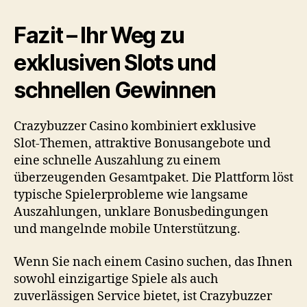
Fazit – Ihr Weg zu
exklusiven Slots und
schnellen Gewinnen
Crazybuzzer Casino kombiniert exklusive
Slot‑Themen, attraktive Bonusangebote und
eine schnelle Auszahlung zu einem
überzeugenden Gesamtpaket. Die Plattform löst
typische Spielerprobleme wie langsame
Auszahlungen, unklare Bonusbedingungen
und mangelnde mobile Unterstützung.
Wenn Sie nach einem Casino suchen, das Ihnen
sowohl einzigartige Spiele als auch
zuverlässigen Service bietet, ist Crazybuzzer