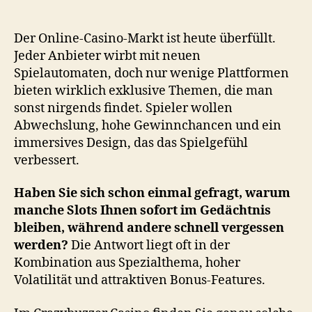
und
Jackpot‑Strategie
im
Der Online‑Casino‑Markt ist heute überfüllt.
Crazybuzzer
Jeder Anbieter wirbt mit neuen
Casino
Spielautomaten, doch nur wenige Plattformen
bieten wirklich exklusive Themen, die man
sonst nirgends findet. Spieler wollen
Abwechslung, hohe Gewinnchancen und ein
immersives Design, das das Spielgefühl
verbessert.
Haben Sie sich schon einmal gefragt, warum
manche Slots Ihnen sofort im Gedächtnis
bleiben, während andere schnell vergessen
werden?
Die Antwort liegt oft in der
Kombination aus Spezialthema, hoher
Volatilität und attraktiven Bonus‑Features.