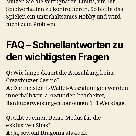
Nutzen Sie die verfügbaren Limits, um Ihr
Spielverhalten zu kontrollieren. So bleibt das
Spielen ein unterhaltsames Hobby und wird
nicht zum Problem.
FAQ – Schnellantworten zu
den wichtigsten Fragen
Q:
Wie lange dauert die Auszahlung beim
Crazybuzzer Casino?
A:
Die meisten E‑Wallet‑Auszahlungen werden
innerhalb von 2–4 Stunden bearbeitet,
Banküberweisungen benötigen 1–3 Werktage.
Q:
Gibt es einen Demo‑Modus für die
exklusiven Slots?
A:
Ja, sowohl Dragonia als auch