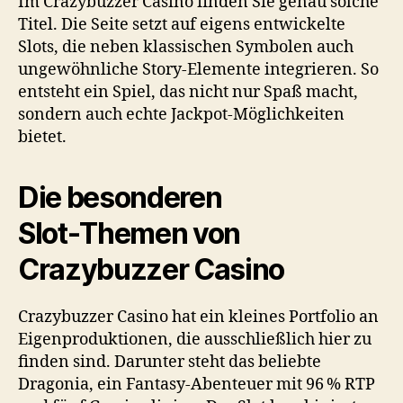
Im Crazybuzzer Casino finden Sie genau solche
Titel. Die Seite setzt auf eigens entwickelte
Slots, die neben klassischen Symbolen auch
ungewöhnliche Story‑Elemente integrieren. So
entsteht ein Spiel, das nicht nur Spaß macht,
sondern auch echte Jackpot‑Möglichkeiten
bietet.
Die besonderen
Slot‑Themen von
Crazybuzzer Casino
Crazybuzzer Casino hat ein kleines Portfolio an
Eigenproduktionen, die ausschließlich hier zu
finden sind. Darunter steht das beliebte
Dragonia, ein Fantasy‑Abenteuer mit 96 % RTP