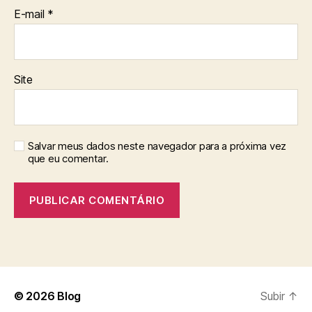
E-mail
*
Site
Salvar meus dados neste navegador para a próxima vez
que eu comentar.
© 2026
Blog
Subir
↑