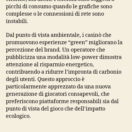
picchi di consumo quando le grafiche sono
complesse o le connessioni di rete sono
instabili.
Dal punto di vista ambientale, i casinò che
promuovono esperienze “green” migliorano la
percezione del brand. Un operatore che
pubblicizza una modalità low‑power dimostra
attenzione al risparmio energetico,
contribuendo a ridurre l’impronta di carbonio
degli utenti. Questo approccio è
particolarmente apprezzato da una nuova
generazione di giocatori consapevoli, che
preferiscono piattaforme responsabili sia dal
punto di vista del gioco che dell’impatto
ecologico.