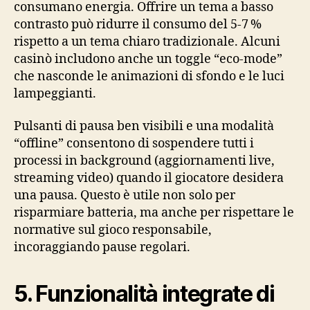
consumano energia. Offrire un tema a basso
contrasto può ridurre il consumo del 5‑7 %
rispetto a un tema chiaro tradizionale. Alcuni
casinò includono anche un toggle “eco‑mode”
che nasconde le animazioni di sfondo e le luci
lampeggianti.
Pulsanti di pausa ben visibili e una modalità
“offline” consentono di sospendere tutti i
processi in background (aggiornamenti live,
streaming video) quando il giocatore desidera
una pausa. Questo è utile non solo per
risparmiare batteria, ma anche per rispettare le
normative sul gioco responsabile,
incoraggiando pause regolari.
5. Funzionalità integrate di