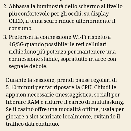
Abbassa la luminosità dello schermo al livello
più confortevole per gli occhi; su display
OLED, il tema scuro riduce ulteriormente il
consumo.
Preferisci la connessione Wi‑Fi rispetto a
4G/5G quando possibile: le reti cellulari
richiedono più potenza per mantenere una
connessione stabile, soprattutto in aree con
segnale debole.
Durante la sessione, prendi pause regolari di
5‑10 minuti per far riposare la CPU. Chiudi le
app non necessarie (messaggistica, social) per
liberare RAM e ridurre il carico di multitasking.
Se il casinò offre una modalità offline, usala per
giocare a slot scaricate localmente, evitando il
traffico dati continuo.