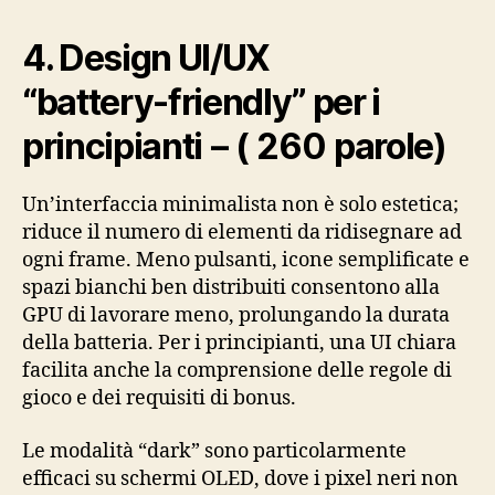
4. Design UI/UX
“battery‑friendly” per i
principianti – ( 260 parole)
Un’interfaccia minimalista non è solo estetica;
riduce il numero di elementi da ridisegnare ad
ogni frame. Meno pulsanti, icone semplificate e
spazi bianchi ben distribuiti consentono alla
GPU di lavorare meno, prolungando la durata
della batteria. Per i principianti, una UI chiara
facilita anche la comprensione delle regole di
gioco e dei requisiti di bonus.
Le modalità “dark” sono particolarmente
efficaci su schermi OLED, dove i pixel neri non