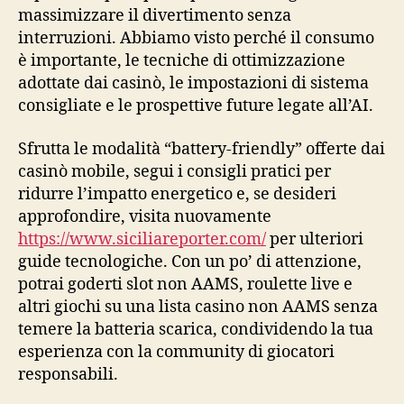
massimizzare il divertimento senza
interruzioni. Abbiamo visto perché il consumo
è importante, le tecniche di ottimizzazione
adottate dai casinò, le impostazioni di sistema
consigliate e le prospettive future legate all’AI.
Sfrutta le modalità “battery‑friendly” offerte dai
casinò mobile, segui i consigli pratici per
ridurre l’impatto energetico e, se desideri
approfondire, visita nuovamente
https://www.siciliareporter.com/
per ulteriori
guide tecnologiche. Con un po’ di attenzione,
potrai goderti slot non AAMS, roulette live e
altri giochi su una lista casino non AAMS senza
temere la batteria scarica, condividendo la tua
esperienza con la community di giocatori
responsabili.