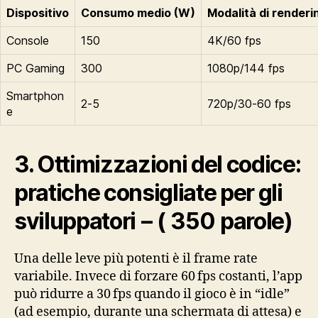
Dispositivo
Consumo medio (W)
Modalità di renderi
Console
150
4K/60 fps
PC Gaming
300
1080p/144 fps
Smartphon
2‑5
720p/30‑60 fps
e
3. Ottimizzazioni del codice:
pratiche consigliate per gli
sviluppatori – ( 350 parole)
Una delle leve più potenti è il frame rate
variabile. Invece di forzare 60 fps costanti, l’app
può ridurre a 30 fps quando il gioco è in “idle”
(ad esempio, durante una schermata di attesa) e