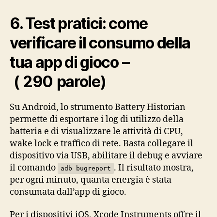
6. Test pratici: come
verificare il consumo della
tua app di gioco –
( 290 parole)
Su Android, lo strumento Battery Historian
permette di esportare i log di utilizzo della
batteria e di visualizzare le attività di CPU,
wake lock e traffico di rete. Basta collegare il
dispositivo via USB, abilitare il debug e avviare
il comando
. Il risultato mostra,
adb bugreport
per ogni minuto, quanta energia è stata
consumata dall’app di gioco.
Per i dispositivi iOS, Xcode Instruments offre il