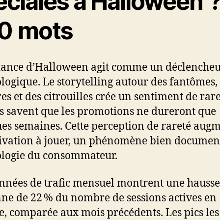
ciales à Halloween ?
0 mots
ance d’Halloween agit comme un déclenche
logique. Le storytelling autour des fantômes,
es et des citrouilles crée un sentiment de raret
s savent que les promotions ne dureront que
es semaines. Cette perception de rareté aug
ivation à jouer, un phénomène bien documen
logie du consommateur.
nnées de trafic mensuel montrent une hausse
e de 22 % du nombre de sessions actives en
e, comparée aux mois précédents. Les pics les