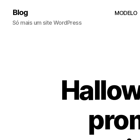
Blog
MODELO
Só mais um site WordPress
Hallow
prom