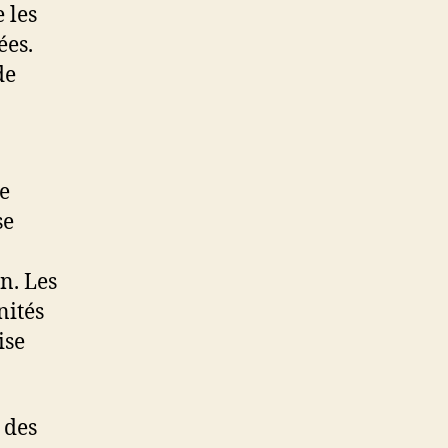
 les
ées.
de
e
se
n. Les
nités
ise
 des