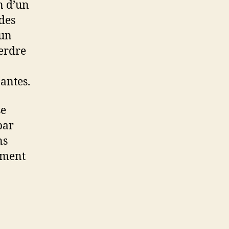
n d’un
 des
 un
perdre
antes.
se
par
ns
dement