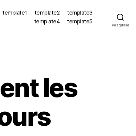
template1
template2
template3
template4
template5
Pesquisar
ent les
tours