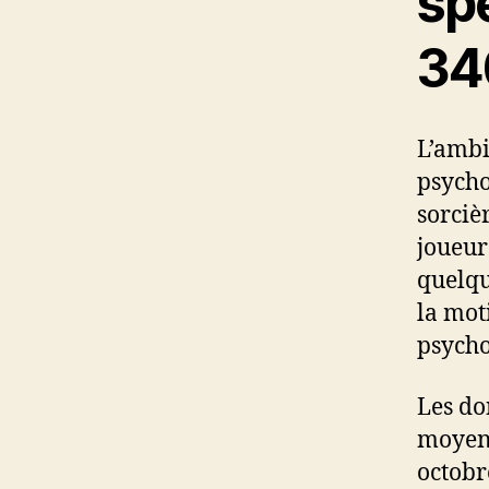
spé
34
L’ambi
psycho
sorcièr
joueur
quelqu
la mot
psycho
Les do
moyenn
octobr