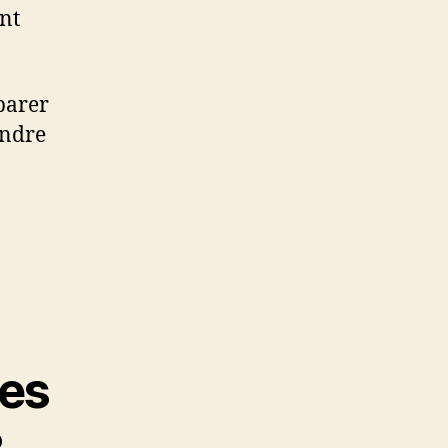
nt
parer
endre
res