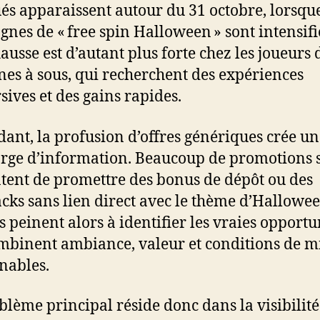
s apparaissent autour du 31 octobre, lorsque
nes de « free spin Halloween » sont intensifi
hausse est d’autant plus forte chez les joueurs 
es à sous, qui recherchent des expériences
ives et des gains rapides.
ant, la profusion d’offres génériques crée un
rge d’information. Beaucoup de promotions 
tent de promettre des bonus de dépôt ou des
cks sans lien direct avec le thème d’Hallowee
s peinent alors à identifier les vraies opportu
mbinent ambiance, valeur et conditions de m
nables.
blème principal réside donc dans la visibilité