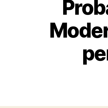
Proba
Modern
per