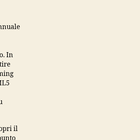
annuale
o. In
tire
aming
TML5
u
pri il
 punto