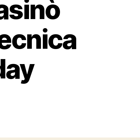
Casinò
ecnica
iday