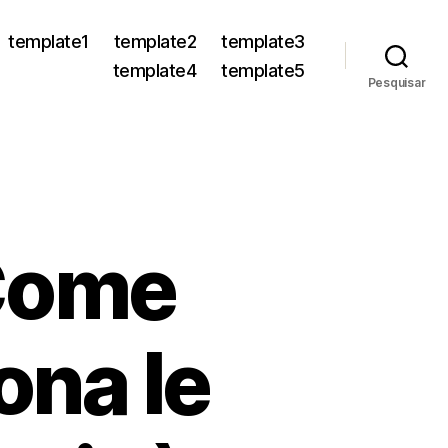
template1
template2
template3
template4
template5
Pesquisar
Come
ona le