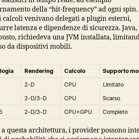
i statistici in tempo reale, ad esempio
ornamento della “hit‑frequency” ad ogni spin.
i calcoli venivano delegati a plugin esterni,
urre latenza e dipendenze di sicurezza. Java,
busto, richiedeva una JVM installata, limitan
so da dispositivi mobili.
logia
Rendering
Calcolo
Supporto mo
2‑D
CPU
Limitato
2‑D/3‑D
CPU
Scarso
5
2‑D/3‑D
CPU+GPU
Completo
 a questa architettura, i provider possono int