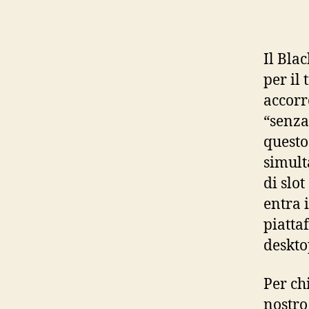
Il Bla
per il 
accorr
“senza
questo 
simult
di slo
entra 
piatta
desktop
Per ch
nostro