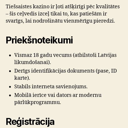
Tiešsaistes kazino ir ļoti atšķirīgi pēc kvalitātes
– šis ceļvedis izceļ tikai to, kas patiešām ir
svarīgs, lai nodrošinātu vienmērīgu pieredzi.
Priekšnoteikumi
Vismaz 18 gadu vecums (atbilstoši Latvijas
likumdošanai).
Derīgs identifikācijas dokuments (pase, ID
karte).
Stabils interneta savienojums.
Mobilā ierīce vai dators ar modernu
pārlūkprogrammu.
Reģistrācija