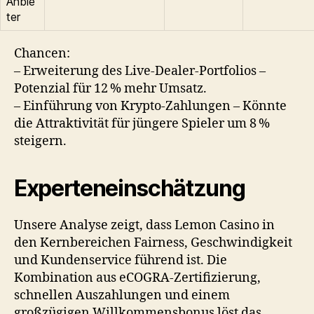
Anbie
ter
Chancen:
– Erweiterung des Live‑Dealer‑Portfolios –
Potenzial für 12 % mehr Umsatz.
– Einführung von Krypto‑Zahlungen – Könnte
die Attraktivität für jüngere Spieler um 8 %
steigern.
Experteneinschätzung
Unsere Analyse zeigt, dass Lemon Casino in
den Kernbereichen Fairness, Geschwindigkeit
und Kundenservice führend ist. Die
Kombination aus eCOGRA‑Zertifizierung,
schnellen Auszahlungen und einem
großzügigen Willkommensbonus löst das