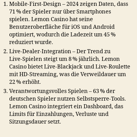
Mobile‑First‑Design – 2024 zeigen Daten, dass
71 % der Spieler nur über Smartphones
spielen. Lemon Casino hat seine
Benutzeroberfläche für iOS und Android
optimiert, wodurch die Ladezeit um 45 %
reduziert wurde.
Live‑Dealer‑Integration – Der Trend zu
Live‑Spielen steigt um 8 % jährlich. Lemon
Casino bietet Live‑Blackjack und Live‑Roulette
mit HD‑Streaming, was die Verweildauer um
22 % erhöht.
Verantwortungsvolles Spielen – 63 % der
deutschen Spieler nutzen Selbstsperre‑Tools.
Lemon Casino integriert ein Dashboard, das
Limits für Einzahlungen, Verluste und
Sitzungsdauer setzt.