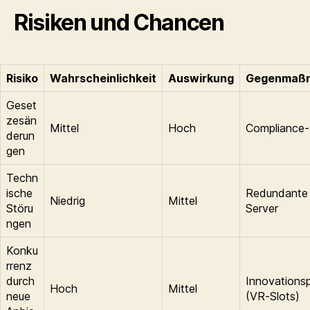
Risiken und Chancen
Risiko
Wahrscheinlichkeit
Auswirkung
Gegenmaß
Geset
zesän
Mittel
Hoch
Compliance
derun
gen
Techn
ische
Redundante
Niedrig
Mittel
Störu
Server
ngen
Konku
rrenz
durch
Innovationsp
Hoch
Mittel
neue
(VR‑Slots)