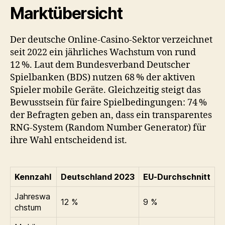
Marktübersicht
Der deutsche Online‑Casino‑Sektor verzeichnet
seit 2022 ein jährliches Wachstum von rund
12 %. Laut dem Bundesverband Deutscher
Spielbanken (BDS) nutzen 68 % der aktiven
Spieler mobile Geräte. Gleichzeitig steigt das
Bewusstsein für faire Spielbedingungen: 74 %
der Befragten geben an, dass ein transparentes
RNG‑System (Random Number Generator) für
ihre Wahl entscheidend ist.
Kennzahl
Deutschland 2023
EU‑Durchschnitt
Jahreswa
12 %
9 %
chstum