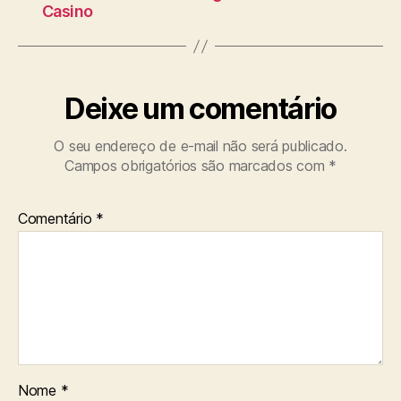
Casino
Deixe um comentário
O seu endereço de e-mail não será publicado.
Campos obrigatórios são marcados com
*
Comentário
*
Nome
*