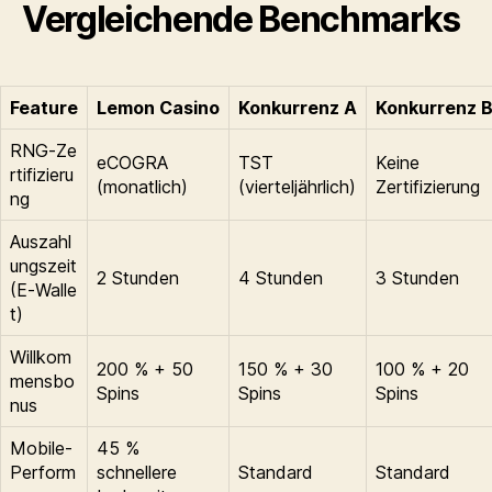
Vergleichende Benchmarks
Feature
Lemon Casino
Konkurrenz A
Konkurrenz 
RNG‑Ze
eCOGRA
TST
Keine
rtifizieru
(monatlich)
(vierteljährlich)
Zertifizierung
ng
Auszahl
ungszeit
2 Stunden
4 Stunden
3 Stunden
(E‑Walle
t)
Willkom
200 % + 50
150 % + 30
100 % + 20
mensbo
Spins
Spins
Spins
nus
Mobile‑
45 %
Perform
schnellere
Standard
Standard