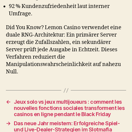
92 % Kundenzufriedenheit laut interner
Umfrage.
Did You Know? Lemon Casino verwendet eine
duale RNG‑Architektur: Ein primärer Server
erzeugt die Zufallszahlen, ein sekundärer
Server prüft jede Ausgabe in Echtzeit. Dieses
Verfahren reduziert die
Manipulationswahrscheinlichkeit auf nahezu
Null.
←
Jeux solo vs jeux multijoueurs : comment les
nouvelles fonctions sociales transforment les
casinos en ligne pendant le Black Friday
→
Das neue Jahr meistern: Erfolgreiche Spiel‑
und Live‑Dealer‑Strategien im Slotmafia