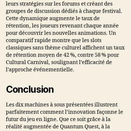
leurs stratégies sur les forums et créant des
groupes de discussion dédiés à chaque festival.
Cette dynamique augmente le taux de
rétention, les joueurs revenant chaque année
pour découvrir les nouvelles animations. Un
comparatif rapide montre que les slots
classiques sans thème culturel affichent un taux
de rétention moyen de 42 %, contre 58 % pour
Cultural Carnival, soulignant l’efficacité de
l’approche événementielle.
Conclusion
Les dix machines à sous présentées illustrent
parfaitement comment l’innovation façonne le
futur du jeu en ligne. Que ce soit grâce à la
réalité augmentée de Quantum Quest, à la