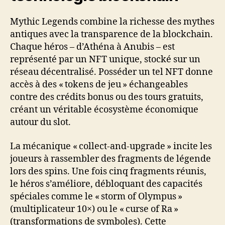
Mythic Legends combine la richesse des mythes
antiques avec la transparence de la blockchain.
Chaque héros – d’Athéna à Anubis – est
représenté par un NFT unique, stocké sur un
réseau décentralisé. Posséder un tel NFT donne
accès à des « tokens de jeu » échangeables
contre des crédits bonus ou des tours gratuits,
créant un véritable écosystème économique
autour du slot.
La mécanique « collect‑and‑upgrade » incite les
joueurs à rassembler des fragments de légende
lors des spins. Une fois cinq fragments réunis,
le héros s’améliore, débloquant des capacités
spéciales comme le « storm of Olympus »
(multiplicateur 10×) ou le « curse of Ra »
(transformations de symboles). Cette