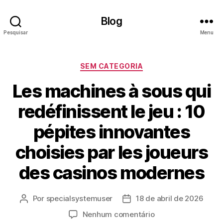
Blog
Pesquisar
Menu
Categorias
SEM CATEGORIA
Les machines à sous qui
redéfinissent le jeu : 10
pépites innovantes
choisies par les joueurs
des casinos modernes
Por
specialsystemuser
18 de abril de 2026
Autor
Data
do
de
em
Nenhum comentário
post
publicação