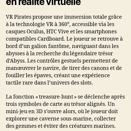
en réalité virtuelle
VR Pirates propose une immersion totale grâce
à la technologie VR à 360°, accessible via les
casques Oculus, HTC Vive et les smartphones
compatibles Cardboard. Le joueur se retrouve à
bord d’un galion fantôme, naviguant dans les
abysses à la recherche du légendaire trésor
d’Abyss. Les contrôles gestuels permettent de
manœuvrer le navire, de tirer des canons et de
fouiller les épaves, créant une expérience
tactile rare dans l’univers des slots.
La fonction « treasure‑hunt » se déclenche après
trois symboles de carte au trésor alignés. Un
mini‑jeu en 3D s’ouvre alors, où le joueur doit
explorer une caverne sous-marine, collecter
des gemmes et éviter des créatures marines.