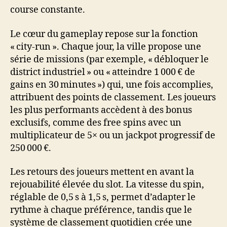
course constante.
Le cœur du gameplay repose sur la fonction
« city‑run ». Chaque jour, la ville propose une
série de missions (par exemple, « débloquer le
district industriel » ou « atteindre 1 000 € de
gains en 30 minutes ») qui, une fois accomplies,
attribuent des points de classement. Les joueurs
les plus performants accèdent à des bonus
exclusifs, comme des free spins avec un
multiplicateur de 5× ou un jackpot progressif de
250 000 €.
Les retours des joueurs mettent en avant la
rejouabilité élevée du slot. La vitesse du spin,
réglable de 0,5 s à 1,5 s, permet d’adapter le
rythme à chaque préférence, tandis que le
système de classement quotidien crée une