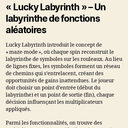
« Lucky Labyrinth » – Un
labyrinthe de fonctions
aléatoires
Lucky Labyrinth introduit le concept de
« maze‑mode », où chaque spin reconstruit le
labyrinthe de symboles sur les rouleaux. Au lieu
de lignes fixes, les symboles forment un réseau
de chemins qui s’entrelacent, créant des
opportunités de gains inattendues. Le joueur
doit choisir un point d’entrée (début du
labyrinthe) et un point de sortie (fin), chaque
décision influençant les multiplicateurs
appliqués.
Parmi les fonctionnalités, on trouve des