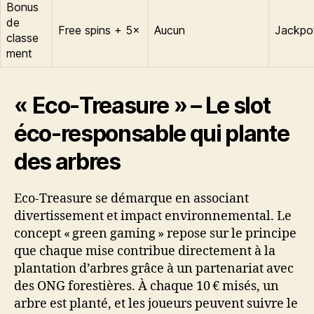
Bonus
de
Free spins + 5×
Aucun
Jackpot
classe
ment
« Eco‑Treasure » – Le slot
éco‑responsable qui plante
des arbres
Eco‑Treasure se démarque en associant
divertissement et impact environnemental. Le
concept « green gaming » repose sur le principe
que chaque mise contribue directement à la
plantation d’arbres grâce à un partenariat avec
des ONG forestières. À chaque 10 € misés, un
arbre est planté, et les joueurs peuvent suivre le