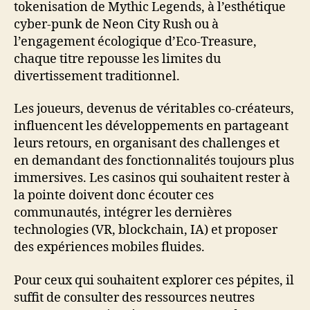
tokenisation de Mythic Legends, à l’esthétique
cyber‑punk de Neon City Rush ou à
l’engagement écologique d’Eco‑Treasure,
chaque titre repousse les limites du
divertissement traditionnel.
Les joueurs, devenus de véritables co‑créateurs,
influencent les développements en partageant
leurs retours, en organisant des challenges et
en demandant des fonctionnalités toujours plus
immersives. Les casinos qui souhaitent rester à
la pointe doivent donc écouter ces
communautés, intégrer les dernières
technologies (VR, blockchain, IA) et proposer
des expériences mobiles fluides.
Pour ceux qui souhaitent explorer ces pépites, il
suffit de consulter des ressources neutres