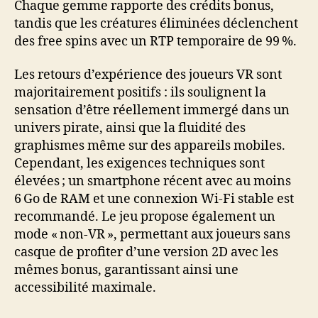
Chaque gemme rapporte des crédits bonus,
tandis que les créatures éliminées déclenchent
des free spins avec un RTP temporaire de 99 %.
Les retours d’expérience des joueurs VR sont
majoritairement positifs : ils soulignent la
sensation d’être réellement immergé dans un
univers pirate, ainsi que la fluidité des
graphismes même sur des appareils mobiles.
Cependant, les exigences techniques sont
élevées ; un smartphone récent avec au moins
6 Go de RAM et une connexion Wi‑Fi stable est
recommandé. Le jeu propose également un
mode « non‑VR », permettant aux joueurs sans
casque de profiter d’une version 2D avec les
mêmes bonus, garantissant ainsi une
accessibilité maximale.