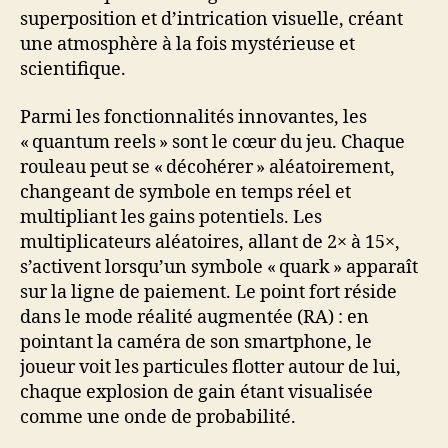
superposition et d’intrication visuelle, créant
une atmosphère à la fois mystérieuse et
scientifique.
Parmi les fonctionnalités innovantes, les
« quantum reels » sont le cœur du jeu. Chaque
rouleau peut se « décohérer » aléatoirement,
changeant de symbole en temps réel et
multipliant les gains potentiels. Les
multiplicateurs aléatoires, allant de 2× à 15×,
s’activent lorsqu’un symbole « quark » apparaît
sur la ligne de paiement. Le point fort réside
dans le mode réalité augmentée (RA) : en
pointant la caméra de son smartphone, le
joueur voit les particules flotter autour de lui,
chaque explosion de gain étant visualisée
comme une onde de probabilité.