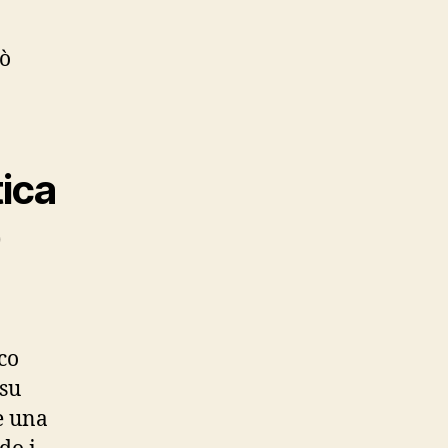
uò
tica
D
cco
 su
e una