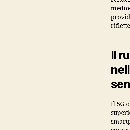
medio‑
provid
riflet
Il r
nel
sen
Il 5G o
superio
smartp