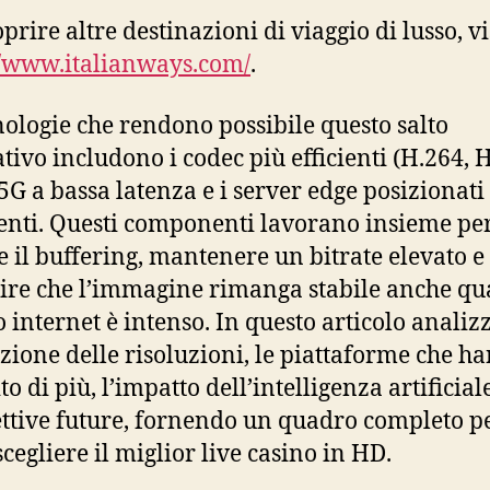
prire altre destinazioni di viaggio di lusso, vi
//www.italianways.com/
.
nologie che rendono possibile questo salto
ativo includono i codec più efficienti (H.264, H
i 5G a bassa latenza e i server edge posizionati
tenti. Questi componenti lavorano insieme pe
e il buffering, mantenere un bitrate elevato e
ire che l’immagine rimanga stabile anche qu
co internet è intenso. In questo articolo anali
uzione delle risoluzioni, le piattaforme che h
to di più, l’impatto dell’intelligenza artificiale
ttive future, fornendo un quadro completo pe
cegliere il miglior live casino in HD.