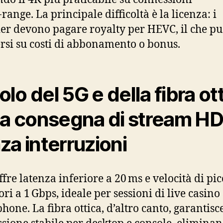
range. La principale difficoltà è la licenza: i
er devono pagare royalty per HEVC, il che p
tersi su costi di abbonamento o bonus.
uolo del 5G e della fibra ot
la consegna di stream H
za interruzioni
ffre latenza inferiore a 20 ms e velocità di pi
ri a 1 Gbps, ideale per sessioni di live casino
hone. La fibra ottica, d’altro canto, garantisc