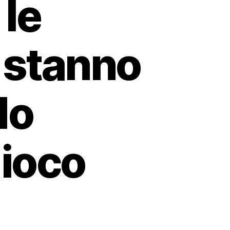
le
 stanno
do
gioco