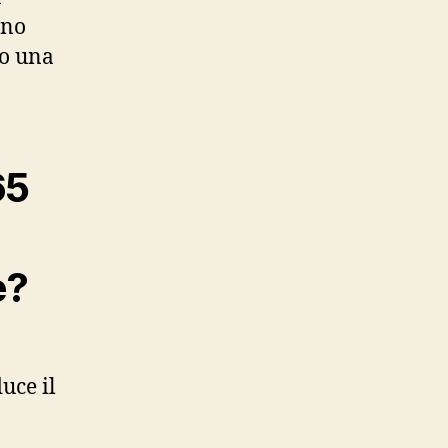
ono
do una
65
e?
uce il