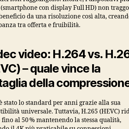
 (smartphone con display Full HD) non tragg
beneficio da una risoluzione così alta, crean
anza tra offerta e fruibilità.
ec video: H.264 vs. H.2
VC) – quale vince la
taglia della compression
è stato lo standard per anni grazie alla sua
ibilità universale. Tuttavia, H.265 (HEVC) rid
e fino al 50 % mantenendo la stessa qualità,
do il 4K più praticabile su connessioni