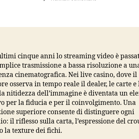
post
publicação
Qualità
HD
nello
streaming
dei
Live
Casino:
ultimi cinque anni lo streaming video è passa
come
mplice trasmissione a bassa risoluzione a un
le
piattaforme
enza cinematografica. Nei live casino, dove il
leader
re osserva in tempo reale il dealer, le carte e 
stanno
 la nitidezza dell’immagine è diventata un e
rivoluzionando
vo per la fiducia e per il coinvolgimento. Una
l’esperienza
di
zione superiore consente di distinguere ogni
gioco
io: il riflesso sulla carta, l’espressione del cr
 la texture dei fichi.