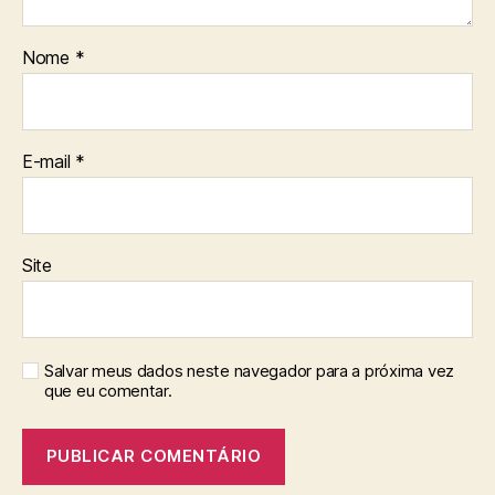
Nome
*
E-mail
*
Site
Salvar meus dados neste navegador para a próxima vez
que eu comentar.