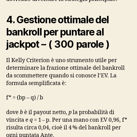
4. Gestione ottimale del
bankroll per puntare al
jackpot – ( 300 parole )
Il Kelly Criterion è uno strumento utile per
determinare la frazione ottimale del bankroll
da scommettere quando si conosce l’EV. La
formula semplificata è:
f* = (bp – q) / b
dove
b
è il payout netto,
p
la probabilità di
vincita e
q
= 1 – p. Per una mano con EV 0,96, f*
risulta circa 0,04, cioè il 4 % del bankroll per
ogni puntata Ante.