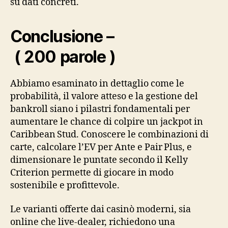
su dati concreti.
Conclusione –
( 200 parole )
Abbiamo esaminato in dettaglio come le
probabilità, il valore atteso e la gestione del
bankroll siano i pilastri fondamentali per
aumentare le chance di colpire un jackpot in
Caribbean Stud. Conoscere le combinazioni di
carte, calcolare l’EV per Ante e Pair Plus, e
dimensionare le puntate secondo il Kelly
Criterion permette di giocare in modo
sostenibile e profittevole.
Le varianti offerte dai casinò moderni, sia
online che live‑dealer, richiedono una