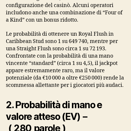
configurazione del casinò. Alcuni operatori
includono anche una combinazione di “Four of
a Kind” con un bonus ridotto.
Le probabilità di ottenere un Royal Flush in
Caribbean Stud sono 1 su 649 740, mentre per
una Straight Flush sono circa 1 su 72 193.
Confrontate con la probabilità di una mano
vincente “standard” (circa 1 su 4,5), il jackpot
appare estremamente raro, ma il valore
potenziale (da €10 000 a oltre €250 000) rende la
scommessa allettante per i giocatori più audaci.
2. Probabilità di mano e
valore atteso (EV) –
( 280 parole )