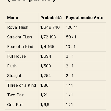
Mano
Probabilità
Payout medio Ante
Royal Flush
1/649 740
100 : 1
Straight Flush
1/72 193
50 : 1
Four of a Kind
1/4 165
10 : 1
Full House
1/694
3 : 1
Flush
1/509
2 : 1
Straight
1/254
2 : 1
Three of a Kind
1/86
1 : 1
Two Pair
1/21
1 : 1
One Pair
1/6,6
1 : 1