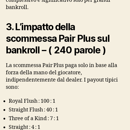
complessivo è significativo solo per grandi
bankroll.
3. L’impatto della
scommessa Pair Plus sul
bankroll – ( 240 parole )
La scommessa Pair Plus paga solo in base alla
forza della mano del giocatore,
indipendentemente dal dealer. I payout tipici
sono:
Royal Flush : 100 : 1
Straight Flush : 40 : 1
Three of a Kind : 7 : 1
Straight : 4 : 1