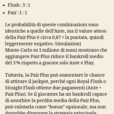
Flush : 3 : 1
Pair : 1 : 1
Le probabilità di queste combinazioni sono
identiche a quelle dell’Ante, ma il valore atteso
della Pair Plus è circa 0,87 × la puntata, quindi
leggermente negativo. Simulazioni
Monte‑Carlo su 1 milione di mani mostrano che
aggiungere Pair Plus riduce il bankroll medio
del 3 % rispetto a giocare solo Ante e Play.
Tuttavia, la Pair Plus può aumentare le chance
di attivare il jackpot, perché ogni Royal Flush o
Straight Flush ottiene due pagamenti (Ante +
Pair Plus). Se il giocatore ha un bankroll capace
di assorbire la perdita media della Pair Plus,
può valutarla come “bonus” opzionale, ma non
dovrebbe diventare la strategia principale.