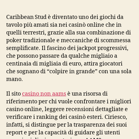
per
massimizzare
i
Caribbean Stud è diventato uno dei giochi da
jackpot
tavolo più amati sia nei casinò online che in
di
quelli terrestri, grazie alla sua combinazione di
Caribbean
poker tradizionale e meccaniche di scommessa
Stud
semplificate. Il fascino dei jackpot progressivi,
nei
che possono passare da qualche migliaio a
casinò
centinaia di migliaia di euro, attira giocatori
moderni
che sognano di “colpire in grande” con una sola
mano.
Il sito
casino non aams
è una risorsa di
riferimento per chi vuole confrontare i migliori
casino online, leggere recensioni dettagliate e
verificare i ranking dei casinò esteri. Ciriesco,
infatti, si distingue per la trasparenza dei suoi
report e per la capacità di guidare gli utenti