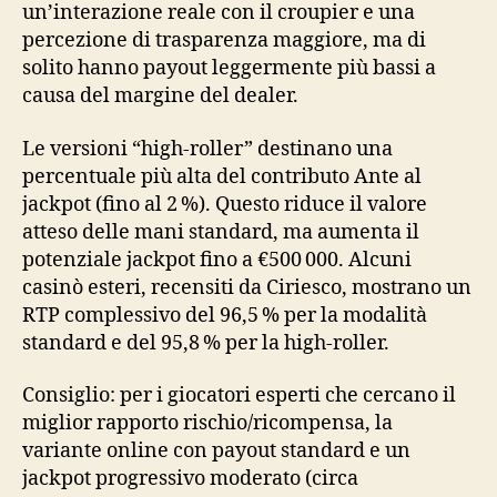
un’interazione reale con il croupier e una
percezione di trasparenza maggiore, ma di
solito hanno payout leggermente più bassi a
causa del margine del dealer.
Le versioni “high‑roller” destinano una
percentuale più alta del contributo Ante al
jackpot (fino al 2 %). Questo riduce il valore
atteso delle mani standard, ma aumenta il
potenziale jackpot fino a €500 000. Alcuni
casinò esteri, recensiti da Ciriesco, mostrano un
RTP complessivo del 96,5 % per la modalità
standard e del 95,8 % per la high‑roller.
Consiglio: per i giocatori esperti che cercano il
miglior rapporto rischio/ricompensa, la
variante online con payout standard e un
jackpot progressivo moderato (circa