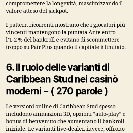
compromettere la longevità, massimizzando il
valore atteso del jackpot.
I pattern ricorrenti mostrano che i giocatori più
vincenti mantengono la puntata Ante entro
l’1‑2 % del bankroll e evitano di scommettere
troppo su Pair Plus quando il capitale è limitato.
6. Il ruolo delle varianti di
Caribbean Stud nei casinò
moderni – ( 270 parole )
Le versioni online di Caribbean Stud spesso
includono animazioni 3D, opzioni “auto‑play” e
bonus di benvenuto che aumentano il bankroll
iniziale. Le varianti live‑dealer, invece, offrono