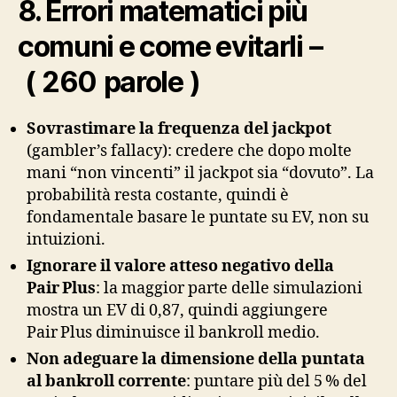
8. Errori matematici più
comuni e come evitarli –
( 260 parole )
Sovrastimare la frequenza del jackpot
(gambler’s fallacy): credere che dopo molte
mani “non vincenti” il jackpot sia “dovuto”. La
probabilità resta costante, quindi è
fondamentale basare le puntate su EV, non su
intuizioni.
Ignorare il valore atteso negativo della
Pair Plus
: la maggior parte delle simulazioni
mostra un EV di 0,87, quindi aggiungere
Pair Plus diminuisce il bankroll medio.
Non adeguare la dimensione della puntata
al bankroll corrente
: puntare più del 5 % del