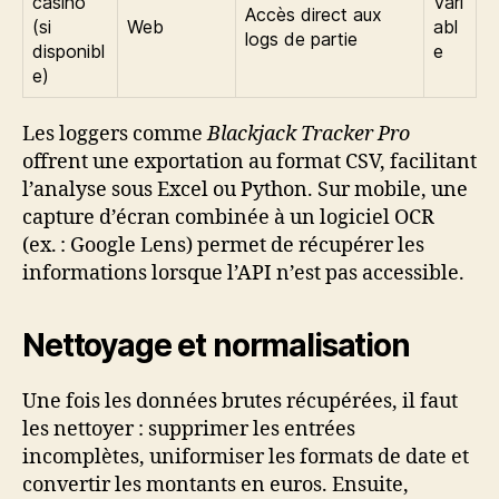
casino
Vari
Accès direct aux
(si
Web
abl
logs de partie
disponibl
e
e)
Les loggers comme
Blackjack Tracker Pro
offrent une exportation au format CSV, facilitant
l’analyse sous Excel ou Python. Sur mobile, une
capture d’écran combinée à un logiciel OCR
(ex. : Google Lens) permet de récupérer les
informations lorsque l’API n’est pas accessible.
Nettoyage et normalisation
Une fois les données brutes récupérées, il faut
les nettoyer : supprimer les entrées
incomplètes, uniformiser les formats de date et
convertir les montants en euros. Ensuite,