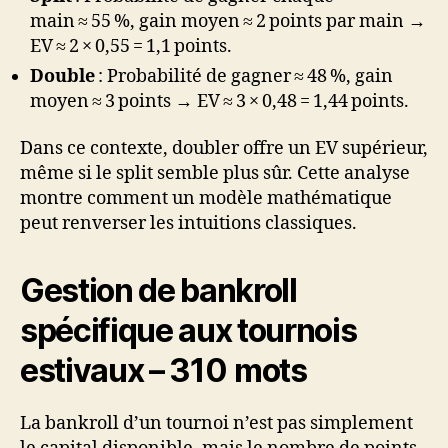
main ≈ 55 %, gain moyen ≈ 2 points par main →
EV ≈ 2 × 0,55 = 1,1 points.
Double
: Probabilité de gagner ≈ 48 %, gain
moyen ≈ 3 points → EV ≈ 3 × 0,48 = 1,44 points.
Dans ce contexte, doubler offre un EV supérieur,
même si le split semble plus sûr. Cette analyse
montre comment un modèle mathématique
peut renverser les intuitions classiques.
Gestion de bankroll
spécifique aux tournois
estivaux – 310 mots
La bankroll d’un tournoi n’est pas simplement