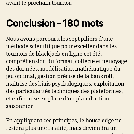
avant le prochain tournoi.
Conclusion – 180 mots
Nous avons parcouru les sept piliers d’une
méthode scientifique pour exceller dans les
tournois de blackjack en ligne cet été :
compréhension du format, collecte et nettoyage
des données, modélisation mathématique du
jeu optimal, gestion précise de la bankroll,
maîtrise des biais psychologiques, exploitation
des particularités techniques des plateformes,
et enfin mise en place d’un plan d’action
saisonnier.
En appliquant ces principes, le house edge ne
restera plus une fatalité, mais deviendra un