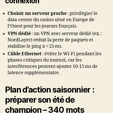
connexion
Choisir un serveur proche
: privilégier le
data‑center du casino situé en Europe de
l’Ouest pour les joueurs français.
VPN dédié
: un VPN avec serveur dédié (ex. :
NordLayer) réduit la perte de paquets et
stabilise le ping à < 25 ms.
Câble Ethernet
: éviter le Wi‑Fi pendant les
phases critiques du tournoi, car les
interférences peuvent ajouter 10‑15 ms de
latence supplémentaire.
Plan d’action saisonnier :
préparer son été de
champion – 340 mots