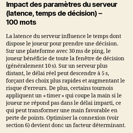
Impact des paramètres du serveur
(latence, temps de décision) –
100 mots
La latence du serveur influence le temps dont
dispose le joueur pour prendre une décision.
Sur une plateforme avec 30 ms de ping, le
joueur bénéficie de toute la fenêtre de décision
(généralement 10 s). Sur un serveur plus
distant, le délai réel peut descendre à 5 s,
forçant des choix plus rapides et augmentant le
risque d’erreurs. De plus, certains tournois
appliquent un « timer » qui coupe la main si le
joueur ne répond pas dans le délai imparti, ce
qui peut transformer une main favorable en
perte de points. Optimiser la connexion (voir
section 6) devient donc un facteur déterminant.