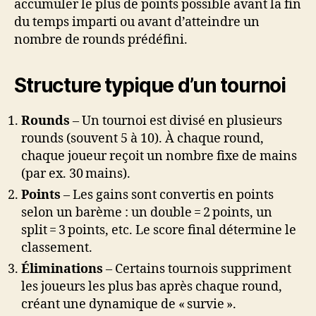
accumuler le plus de points possible avant la fin
du temps imparti ou avant d’atteindre un
nombre de rounds prédéfini.
Structure typique d’un tournoi
Rounds
– Un tournoi est divisé en plusieurs
rounds (souvent 5 à 10). À chaque round,
chaque joueur reçoit un nombre fixe de mains
(par ex. 30 mains).
Points
– Les gains sont convertis en points
selon un barème : un double = 2 points, un
split = 3 points, etc. Le score final détermine le
classement.
Éliminations
– Certains tournois suppriment
les joueurs les plus bas après chaque round,
créant une dynamique de « survie ».