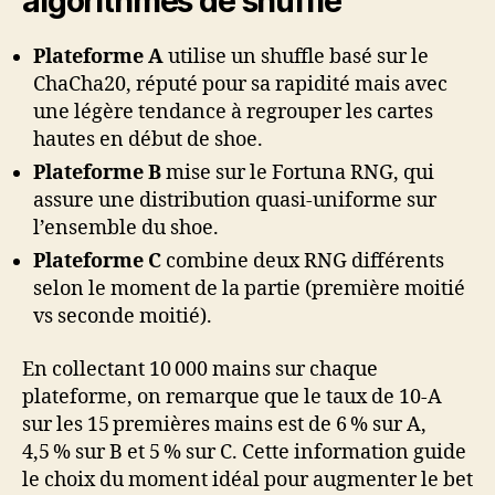
algorithmes de shuffle
Plateforme A
utilise un shuffle basé sur le
ChaCha20, réputé pour sa rapidité mais avec
une légère tendance à regrouper les cartes
hautes en début de shoe.
Plateforme B
mise sur le Fortuna RNG, qui
assure une distribution quasi‑uniforme sur
l’ensemble du shoe.
Plateforme C
combine deux RNG différents
selon le moment de la partie (première moitié
vs seconde moitié).
En collectant 10 000 mains sur chaque
plateforme, on remarque que le taux de 10‑A
sur les 15 premières mains est de 6 % sur A,
4,5 % sur B et 5 % sur C. Cette information guide
le choix du moment idéal pour augmenter le bet