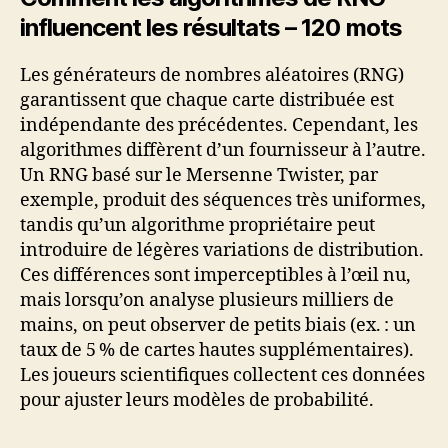
influencent les résultats – 120 mots
Les générateurs de nombres aléatoires (RNG)
garantissent que chaque carte distribuée est
indépendante des précédentes. Cependant, les
algorithmes diffèrent d’un fournisseur à l’autre.
Un RNG basé sur le Mersenne Twister, par
exemple, produit des séquences très uniformes,
tandis qu’un algorithme propriétaire peut
introduire de légères variations de distribution.
Ces différences sont imperceptibles à l’œil nu,
mais lorsqu’on analyse plusieurs milliers de
mains, on peut observer de petits biais (ex. : un
taux de 5 % de cartes hautes supplémentaires).
Les joueurs scientifiques collectent ces données
pour ajuster leurs modèles de probabilité.