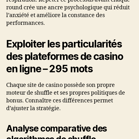
round crée une ancre psychologique qui réduit
l’anxiété et améliore la constance des
performances.
Exploiter les particularités
des plateformes de casino
en ligne – 295 mots
Chaque site de casino possède son propre
moteur de shuffle et ses propres politiques de
bonus. Connaître ces différences permet
d’ajuster la stratégie.
Analyse comparative des