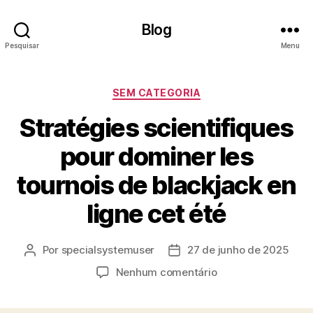
Blog
Pesquisar
Menu
Categorias
SEM CATEGORIA
Stratégies scientifiques
pour dominer les
tournois de blackjack en
ligne cet été
Por
specialsystemuser
27 de junho de 2025
Autor
Data
do
de
em
Nenhum comentário
post
publicação
Stratégies
scientifiques