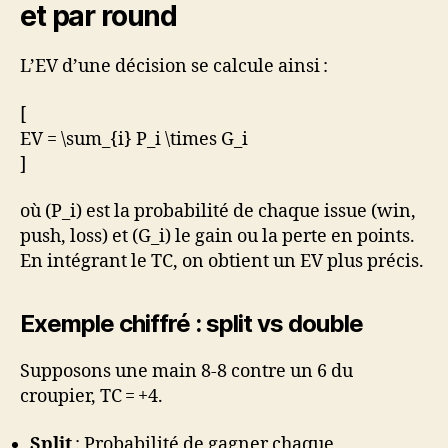
et par round
L’EV d’une décision se calcule ainsi :
[
EV = \sum_{i} P_i \times G_i
]
où (P_i) est la probabilité de chaque issue (win,
push, loss) et (G_i) le gain ou la perte en points.
En intégrant le TC, on obtient un EV plus précis.
Exemple chiffré : split vs double
Supposons une main 8‑8 contre un 6 du
croupier, TC = +4.
Split
: Probabilité de gagner chaque