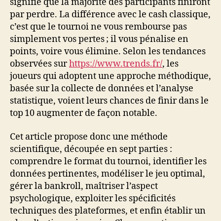
signifie que la majorité des participants finiront
par perdre. La différence avec le cash classique,
c’est que le tournoi ne vous rembourse pas
simplement vos pertes ; il vous pénalise en
points, voire vous élimine. Selon les tendances
observées sur
https://www.trends.fr/
, les
joueurs qui adoptent une approche méthodique,
basée sur la collecte de données et l’analyse
statistique, voient leurs chances de finir dans le
top 10 augmenter de façon notable.
Cet article propose donc une méthode
scientifique, découpée en sept parties :
comprendre le format du tournoi, identifier les
données pertinentes, modéliser le jeu optimal,
gérer la bankroll, maîtriser l’aspect
psychologique, exploiter les spécificités
techniques des plateformes, et enfin établir un