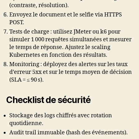
(contraste, résolution).
Envoyez le document et le selfie via HTTPS
POST.
Tests de charge : utilisez JMeter ou k6 pour
simuler 1 000 requêtes simultanées et mesurer
le temps de réponse. Ajustez le scaling
Kubernetes en fonction des résultats.
Monitoring : déployez des alertes sur les taux
d’erreur 5xx et sur le temps moyen de décision
(SLA = ≤ 90 s).
Checklist de sécurité
Stockage des logs chiffrés avec rotation
quotidienne.
Audit trail immuable (hash des événements).