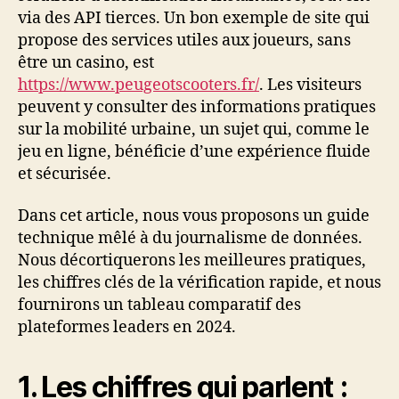
via des API tierces. Un bon exemple de site qui
propose des services utiles aux joueurs, sans
être un casino, est
https://www.peugeotscooters.fr/
. Les visiteurs
peuvent y consulter des informations pratiques
sur la mobilité urbaine, un sujet qui, comme le
jeu en ligne, bénéficie d’une expérience fluide
et sécurisée.
Dans cet article, nous vous proposons un guide
technique mêlé à du journalisme de données.
Nous décortiquerons les meilleures pratiques,
les chiffres clés de la vérification rapide, et nous
fournirons un tableau comparatif des
plateformes leaders en 2024.
1. Les chiffres qui parlent :