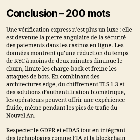
Conclusion – 200 mots
Une vérification express n’est plus un luxe : elle
est devenue la pierre angulaire de la sécurité
des paiements dans les casinos en ligne. Les
données montrent qu’une réduction du temps
de KYC à moins de deux minutes diminue le
churn, limite les charge‑back et freine les
attaques de bots. En combinant des
architectures edge, du chiffrement TLS 1.3 et
des solutions d’authentification biométrique,
les opérateurs peuvent offrir une expérience
fluide, même pendant les pics de trafic du
Nouvel An.
Respecter le GDPR et eIDAS tout en intégrant
des technologies comme l’IA et la blockchain