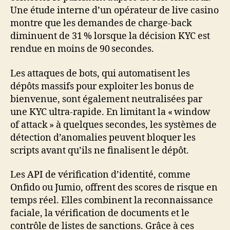
Une étude interne d’un opérateur de live casino
montre que les demandes de charge‑back
diminuent de 31 % lorsque la décision KYC est
rendue en moins de 90 secondes.
Les attaques de bots, qui automatisent les
dépôts massifs pour exploiter les bonus de
bienvenue, sont également neutralisées par
une KYC ultra‑rapide. En limitant la « window
of attack » à quelques secondes, les systèmes de
détection d’anomalies peuvent bloquer les
scripts avant qu’ils ne finalisent le dépôt.
Les API de vérification d’identité, comme
Onfido ou Jumio, offrent des scores de risque en
temps réel. Elles combinent la reconnaissance
faciale, la vérification de documents et le
contrôle de listes de sanctions. Grâce à ces