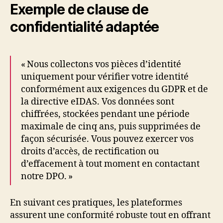
Exemple de clause de
confidentialité adaptée
« Nous collectons vos pièces d’identité
uniquement pour vérifier votre identité
conformément aux exigences du GDPR et de
la directive eIDAS. Vos données sont
chiffrées, stockées pendant une période
maximale de cinq ans, puis supprimées de
façon sécurisée. Vous pouvez exercer vos
droits d’accès, de rectification ou
d’effacement à tout moment en contactant
notre DPO. »
En suivant ces pratiques, les plateformes
assurent une conformité robuste tout en offrant