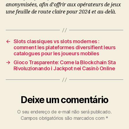
anonymisées, afin d’offrir aux opérateurs de jeux
une feuille de route claire pour 2024 et au-delà.
←
Slots classiques vs slots modernes :
comment les plateformes diversifient leurs
catalogues pour les joueurs mobiles
→
Gioco Trasparente: Come la Blockchain Sta
Rivoluzionando i Jackpot nei Casinò Online
Deixe um comentário
O seu endereço de e-mail não será publicado.
Campos obrigatórios são marcados com
*