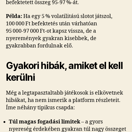
befektetett összeg 95‑97 %-át.
Példa:
Ha egy 5 % volatilitású slotot játszol,
100 000 Ft befektetés után várhatóan
95 000‑97 000 Ft-ot kapsz vissza, de a
nyeremények gyakran kisebbek, de
gyakrabban fordulnak elő.
Gyakori hibák, amiket el kell
kerülni
Még a legtapasztaltabb játékosok is elkövetnek
hibákat, ha nem ismerik a platform részleteit.
Íme néhány tipikus csapda:
Túl magas fogadási limitek
– a gyors
nyereség érdekében gyakran túl nagy összeget