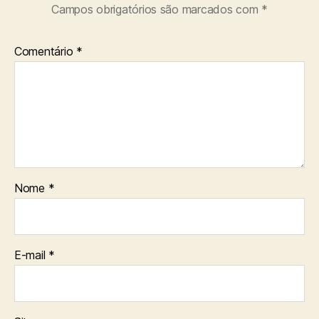
Campos obrigatórios são marcados com
*
Comentário
*
Nome
*
E-mail
*