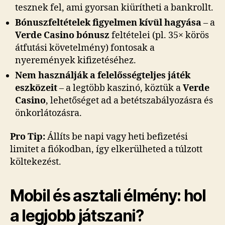
tesznek fel, ami gyorsan kiürítheti a bankrollt.
Bónuszfeltételek figyelmen kívül hagyása
– a
Verde Casino bónusz
feltételei (pl. 35× körös
átfutási követelmény) fontosak a
nyeremények kifizetéséhez.
Nem használják a felelősségteljes játék
eszközeit
– a legtöbb kaszinó, köztük a
Verde
Casino
, lehetőséget ad a betétszabályozásra és
önkorlátozásra.
Pro Tip:
Állíts be napi vagy heti befizetési
limitet a fiókodban, így elkerülheted a túlzott
költekezést.
Mobil és asztali élmény: hol
a legjobb játszani?