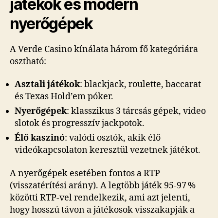
játékok és modern
nyerőgépek
A Verde Casino kínálata három fő kategóriára
osztható:
Asztali játékok
: blackjack, roulette, baccarat
és Texas Hold’em póker.
Nyerőgépek
: klasszikus 3 tárcsás gépek, video
slotok és progresszív jackpotok.
Élő kaszinó
: valódi osztók, akik élő
videókapcsolaton keresztül vezetnek játékot.
A nyerőgépek esetében fontos a RTP
(visszatérítési arány). A legtöbb játék 95‑97 %
közötti RTP‑vel rendelkezik, ami azt jelenti,
hogy hosszú távon a játékosok visszakapják a