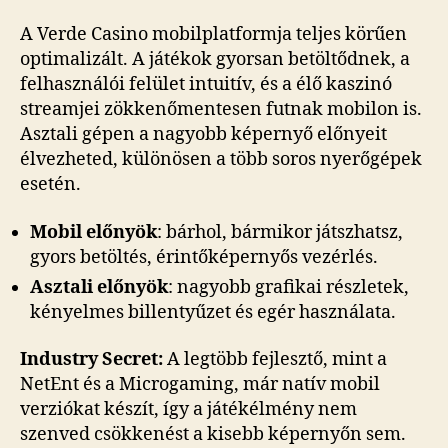
A Verde Casino mobilplatformja teljes körűen
optimalizált. A játékok gyorsan betöltődnek, a
felhasználói felület intuitív, és a élő kaszinó
streamjei zökkenőmentesen futnak mobilon is.
Asztali gépen a nagyobb képernyő előnyeit
élvezheted, különösen a több soros nyerőgépek
esetén.
Mobil előnyök
: bárhol, bármikor játszhatsz,
gyors betöltés, érintőképernyős vezérlés.
Asztali előnyök
: nagyobb grafikai részletek,
kényelmes billentyűzet és egér használata.
Industry Secret:
A legtöbb fejlesztő, mint a
NetEnt és a Microgaming, már natív mobil
verziókat készít, így a játékélmény nem
szenved csökkenést a kisebb képernyőn sem.