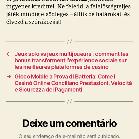
ingyenes kredittel. Ne feledd, a felelősségteljes
játék mindig elsődleges – állíts be határokat, és
élvezd a szórakozást!
←
Jeux solo vs jeux multijoueurs : comment les
bonus transforment l’expérience sociale sur
les meilleures plateformes de casino
→
Gioco Mobile a Prova di Batteria: Come i
Casinò Online Conciliano Prestazioni, Velocità
e Sicurezza dei Pagamenti
Deixe um comentário
O seu endereço de e-mail não será publicado.