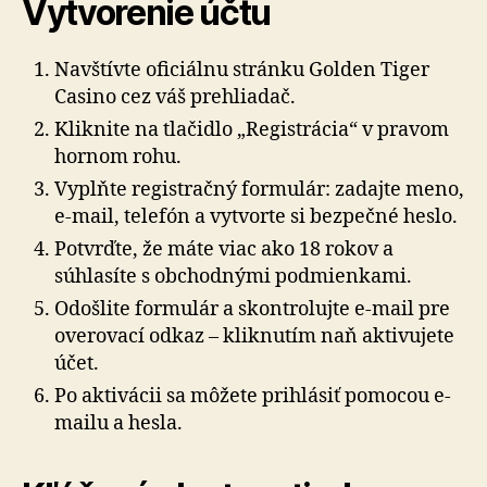
Vytvorenie účtu
Navštívte oficiálnu stránku Golden Tiger
Casino cez váš prehliadač.
Kliknite na tlačidlo „Registrácia“ v pravom
hornom rohu.
Vyplňte registračný formulár: zadajte meno,
e-mail, telefón a vytvorte si bezpečné heslo.
Potvrďte, že máte viac ako 18 rokov a
súhlasíte s obchodnými podmienkami.
Odošlite formulár a skontrolujte e-mail pre
overovací odkaz – kliknutím naň aktivujete
účet.
Po aktivácii sa môžete prihlásiť pomocou e-
mailu a hesla.