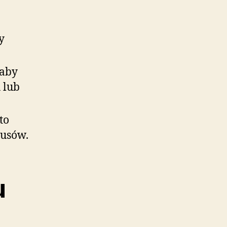
y
 aby
 lub
to
nusów.
u