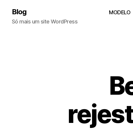
Blog
MODELO
Só mais um site WordPress
B
rejes