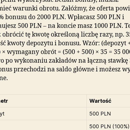
ieć warunki obrotu. Załóżmy, że oferta powi
% bonusu do 2000 PLN. Wpłacasz 500 PLN i
ujesz 500 PLN – na koncie masz 1000 PLN. T
 obrócić tę kwotę określoną liczbę razy, np. 3
ść kwoty depozytu i bonusu. Wzór: (depozyt 
 × wymagany obrót = (500 + 500) × 35 = 35 00
o po wykonaniu zakładów na łączną stawkę 
nus przechodzi na saldo główne i możesz wy
ne.
etr
Wartość
yt
500 PLN
500 PLN (100%)