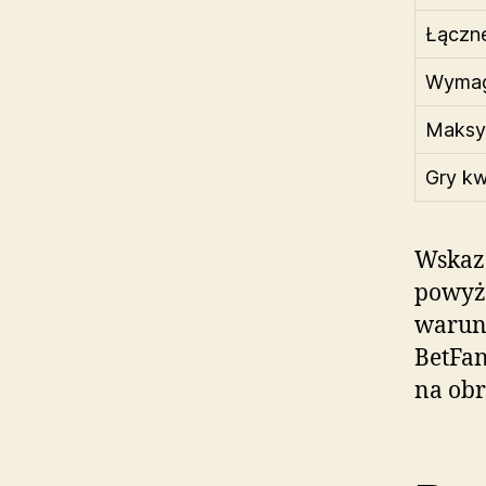
Łączn
Wymag
Maksy
Gry kw
Wskaz
powyże
warunk
BetFan
na obr