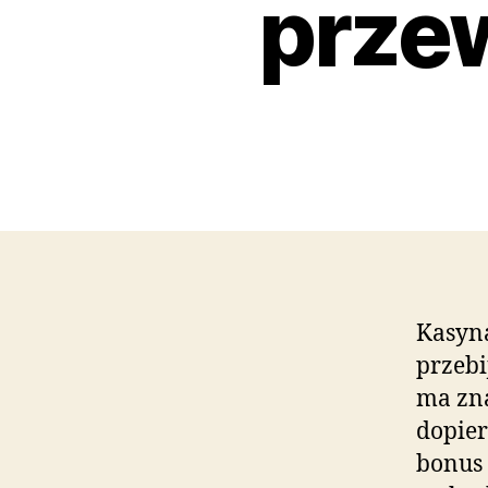
przew
Kasyna
przebi
ma zna
dopier
bonus 