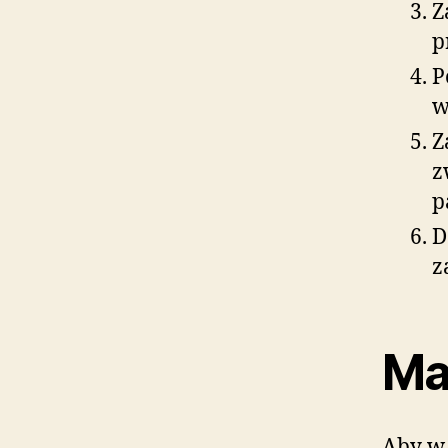
Z
p
P
w
Z
z
p
D
z
Ma
Aby w 