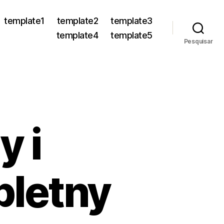
template1
template2
template3
template4
template5
Pesquisar
 i
pletny