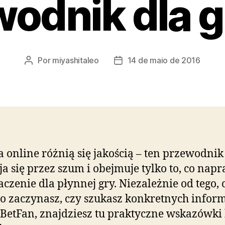
odnik dla 
Por
miyashitaleo
14 de maio de 2016
Autor
Data
do
de
post
publicação
 online różnią się jakością – ten przewodnik
ja się przez szum i obejmuje tylko to, co nap
czenie dla płynnej gry. Niezależnie od tego, 
o zaczynasz, czy szukasz konkretnych inform
BetFan, znajdziesz tu praktyczne wskazówki