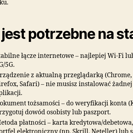
ku.
jest potrzebne na st
tabilne łącze internetowe – najlepiej Wi-Fi lu
G/5G.
rządzenie z aktualną przeglądarką (Chrome,
irefox, Safari) – nie musisz instalować żadnej
plikacji.
okument tożsamości – do weryfikacji konta (
rzygotuj dowód osobisty lub paszport.
etoda płatności – karta kredytowa/debetowa
ortfel elektroniczny (np. Skrill, Neteller) lub 