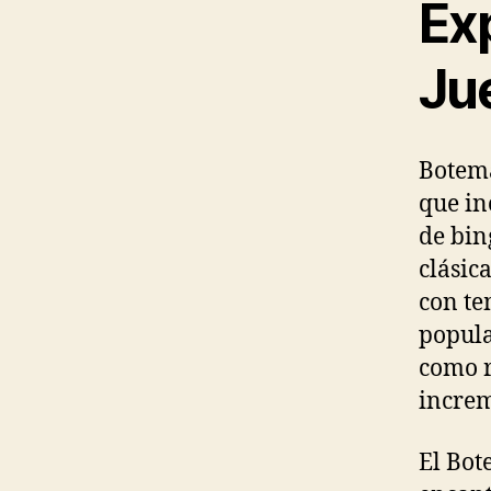
Ex
Ju
Botema
que in
de bin
clásic
con te
popula
como r
increm
El Bot