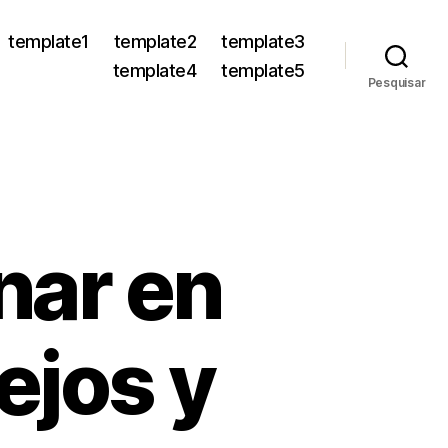
template1
template2
template3
template4
template5
Pesquisar
nar en
ejos y