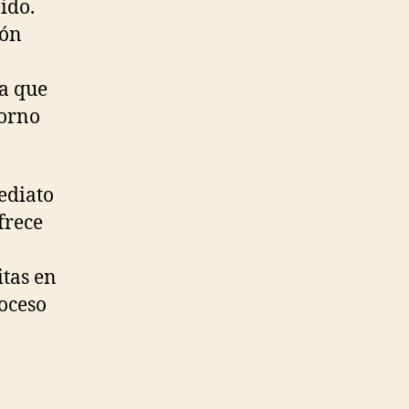
ido.
ión
za que
torno
ediato
frece
itas en
roceso