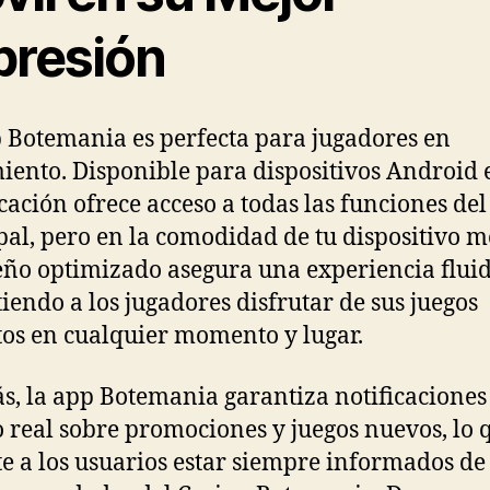
presión
 Botemania es perfecta para jugadores en
ento. Disponible para dispositivos Android e
icación ofrece acceso a todas las funciones del 
pal, pero en la comodidad de tu dispositivo m
eño optimizado asegura una experiencia fluid
iendo a los jugadores disfrutar de sus juegos
tos en cualquier momento y lugar.
, la app Botemania garantiza notificaciones
 real sobre promociones y juegos nuevos, lo 
e a los usuarios estar siempre informados de 