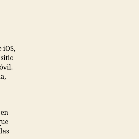
 iOS,
sitio
óvil.
a,
 en
que
las