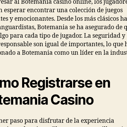
resar al Botemania casino online, los jugador
 esperar encontrar una colección de juegos
tes y emocionantes. Desde los más clásicos ha
nguardistas, Botemania se ha asegurado de 
lgo para cada tipo de jugador. La seguridad y 
responsable son igual de importantes, lo que 
onado a Botemania como un líder en la indust
mo Registrarse en
temania Casino
mer paso para disfrutar de la experiencia