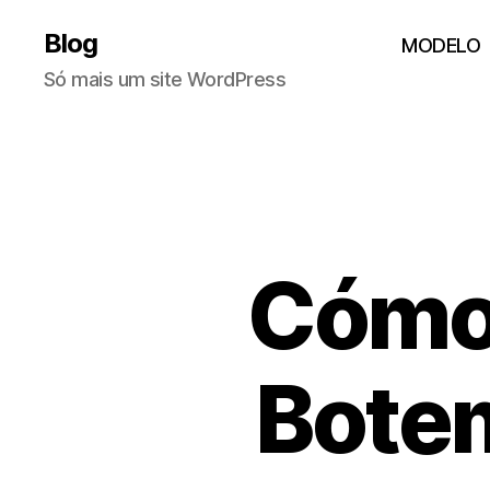
Blog
MODELO
Só mais um site WordPress
Cómo 
Botem