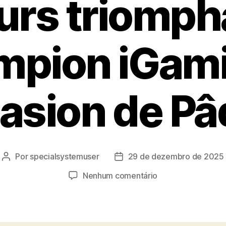
urs triompha
mpion iGami
casion de P
Por
specialsystemuser
29 de dezembro de 2025
Autor
Data
do
de
em
Nenhum comentário
post
publicação
De
la
table
de