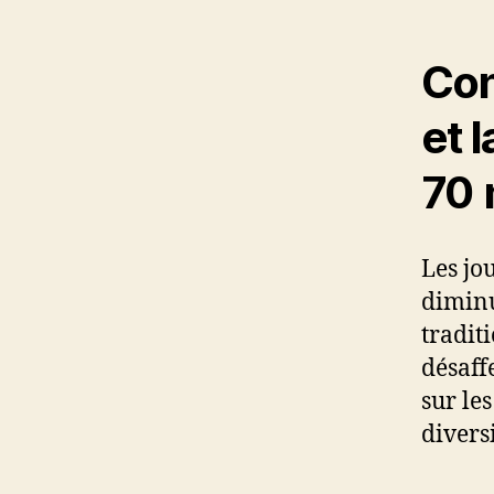
Con
et l
70 
Les jo
diminu
tradit
désaff
sur le
divers