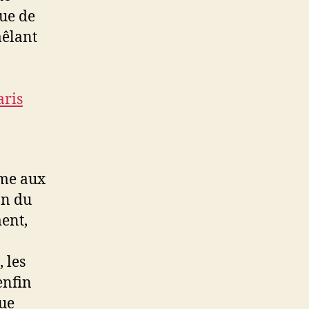
que de
mêlant
aris
mme aux
on du
ent,
 les
enfin
que