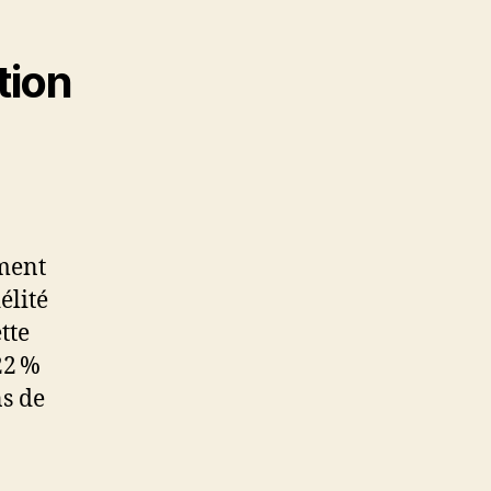
tion
ement
élité
tte
22 %
ns de