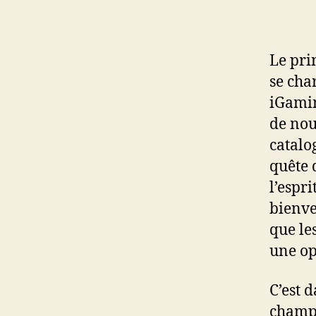
Le pri
se cha
iGamin
de nou
catalo
quête 
l’espr
bienve
que le
une op
C’est 
champi