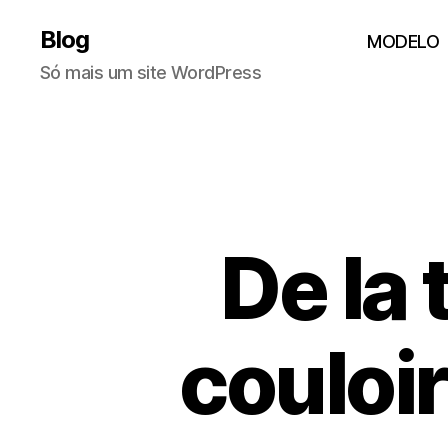
Blog
MODELO
Só mais um site WordPress
De la 
couloir