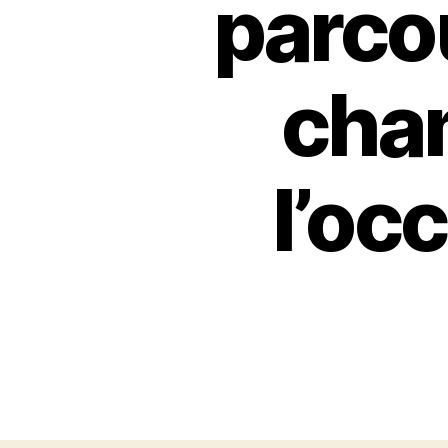
parco
cha
l’oc