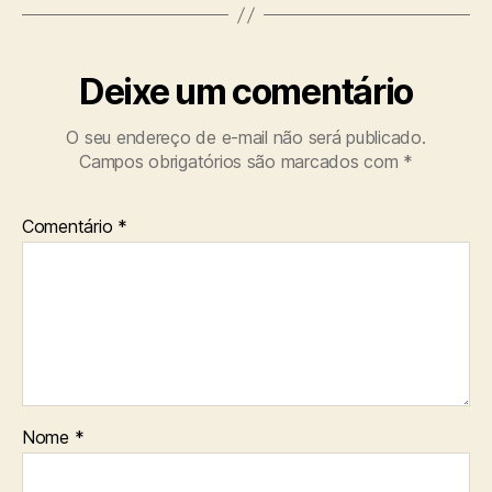
Deixe um comentário
O seu endereço de e-mail não será publicado.
Campos obrigatórios são marcados com
*
Comentário
*
Nome
*