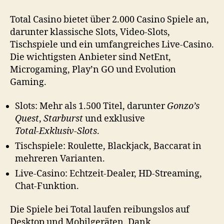
Total Casino bietet über 2.000 Casino Spiele an,
darunter klassische Slots, Video‑Slots,
Tischspiele und ein umfangreiches Live‑Casino.
Die wichtigsten Anbieter sind NetEnt,
Microgaming, Play’n GO und Evolution
Gaming.
Slots: Mehr als 1.500 Titel, darunter
Gonzo’s
Quest
,
Starburst
und exklusive
Total‑Exklusiv‑Slots
.
Tischspiele: Roulette, Blackjack, Baccarat in
mehreren Varianten.
Live‑Casino: Echtzeit-Dealer, HD‑Streaming,
Chat‑Funktion.
Die Spiele bei Total laufen reibungslos auf
Desktop und Mobilgeräten. Dank