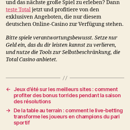
und das nächste große Spiel zu erleben? Dann
teste Total
jetzt und profitiere von den
exklusiven Angeboten, die nur diesem
deutschen Online‑Casino zur Verfügung stehen.
Bitte spiele verantwortungsbewusst. Setze nur
Geld ein, das du dir leisten kannst zu verlieren,
und nutze die Tools zur Selbstbeschränkung, die
Total Casino anbietet.
←
Jeux d’été sur les meilleurs sites : comment
profiter des bonus torrides pendant la saison
des résolutions
→
De la table au terrain : comment le live‑betting
transforme les joueurs en champions du pari
sportif