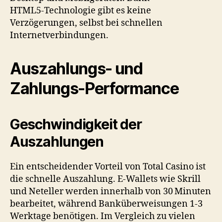
HTML5‑Technologie gibt es keine
Verzögerungen, selbst bei schnellen
Internetverbindungen.
Auszahlungs‑ und
Zahlungs‑Performance
Geschwindigkeit der
Auszahlungen
Ein entscheidender Vorteil von Total Casino ist
die schnelle Auszahlung. E‑Wallets wie Skrill
und Neteller werden innerhalb von 30 Minuten
bearbeitet, während Banküberweisungen 1‑3
Werktage benötigen. Im Vergleich zu vielen