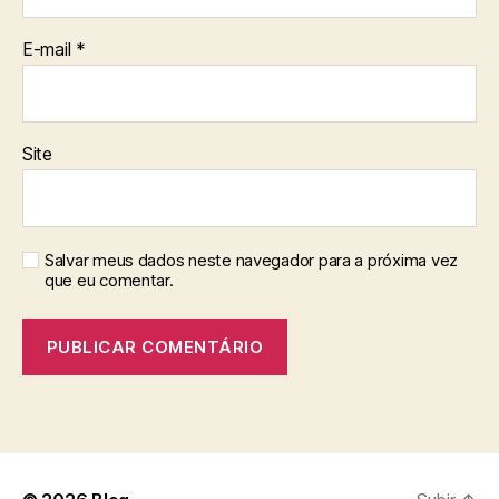
E-mail
*
Site
Salvar meus dados neste navegador para a próxima vez
que eu comentar.