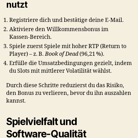
nutzt
Registriere dich und bestätige deine E‑Mail.
Aktiviere den Willkommensbonus im
Kassen‑Bereich.
Spiele zuerst Spiele mit hoher RTP (Return to
Player) – z. B.
Book of Dead
(96,21 %).
Erfülle die Umsatzbedingungen gezielt, indem
du Slots mit mittlerer Volatilität wählst.
Durch diese Schritte reduzierst du das Risiko,
den Bonus zu verlieren, bevor du ihn auszahlen
kannst.
Spielvielfalt und
Software‑Qualität