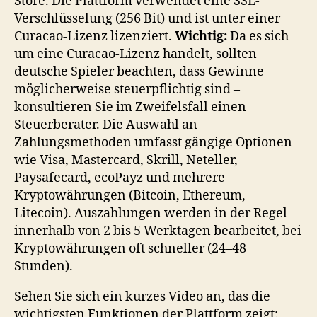
Store. Die Plattform verwendet eine SSL-
Verschlüsselung (256 Bit) und ist unter einer
Curacao-Lizenz lizenziert.
Wichtig:
Da es sich
um eine Curacao-Lizenz handelt, sollten
deutsche Spieler beachten, dass Gewinne
möglicherweise steuerpflichtig sind –
konsultieren Sie im Zweifelsfall einen
Steuerberater. Die Auswahl an
Zahlungsmethoden umfasst gängige Optionen
wie Visa, Mastercard, Skrill, Neteller,
Paysafecard, ecoPayz und mehrere
Kryptowährungen (Bitcoin, Ethereum,
Litecoin). Auszahlungen werden in der Regel
innerhalb von 2 bis 5 Werktagen bearbeitet, bei
Kryptowährungen oft schneller (24–48
Stunden).
Sehen Sie sich ein kurzes Video an, das die
wichtigsten Funktionen der Plattform zeigt: