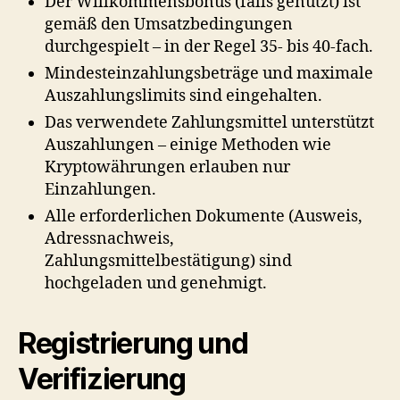
Der Willkommensbonus (falls genutzt) ist
gemäß den Umsatzbedingungen
durchgespielt – in der Regel 35- bis 40-fach.
Mindesteinzahlungsbeträge und maximale
Auszahlungslimits sind eingehalten.
Das verwendete Zahlungsmittel unterstützt
Auszahlungen – einige Methoden wie
Kryptowährungen erlauben nur
Einzahlungen.
Alle erforderlichen Dokumente (Ausweis,
Adressnachweis,
Zahlungsmittelbestätigung) sind
hochgeladen und genehmigt.
Registrierung und
Verifizierung