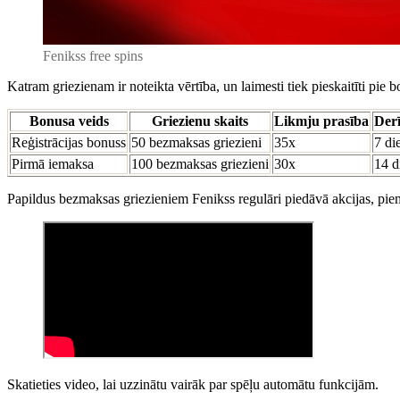
Fenikss free spins
Katram griezienam ir noteikta vērtība, un laimesti tiek pieskaitīti pie 
Bonusa veids
Griezienu skaits
Likmju prasība
Der
Reģistrācijas bonuss
50 bezmaksas griezieni
35x
7 di
Pirmā iemaksa
100 bezmaksas griezieni
30x
14 d
Papildus bezmaksas griezieniem Fenikss regulāri piedāvā akcijas, piem
Skatieties video, lai uzzinātu vairāk par spēļu automātu funkcijām.