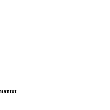
zmantot