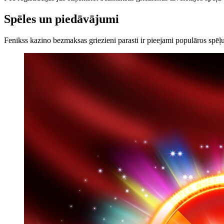
Spēles un piedāvājumi
Fenikss kazino bezmaksas griezieni parasti ir pieejami populāros spē