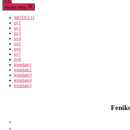
pesquisa
Fechar menu
MODELO
pv1
pv2
pv3
pv4
pv5
pv6
pv7
pv8
template1
template2
template3
template4
template5
Feniks