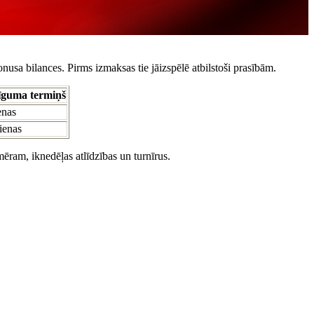
bonusa bilances. Pirms izmaksas tie jāizspēlē atbilstoši prasībām.
īguma termiņš
enas
ienas
ēram, iknedēļas atlīdzības un turnīrus.