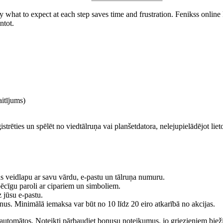
post
de
publicação
ly what to expect at each step saves time and frustration. Fenikss onli
ntot.
itījums)
strēties un spēlēt no viedtālruņa vai planšetdatora, nelejupielādējot lieto
jas veidlapu ar savu vārdu, e-pastu un tālruņa numuru.
spēcīgu paroli ar cipariem un simboliem.
z jūsu e-pastu.
nus. Minimālā iemaksa var būt no 10 līdz 20 eiro atkarībā no akcijas.
 automātos. Noteikti pārbaudiet bonusu noteikumus, jo griezieniem bieži