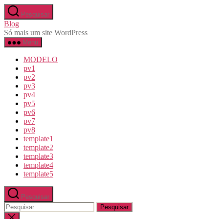
Pular
Pesquisar
para
Blog
o
Só mais um site WordPress
conteúdo
Menu
MODELO
pv1
pv2
pv3
pv4
pv5
pv6
pv7
pv8
template1
template2
template3
template4
template5
Pesquisar
Pesquisar
por:
Fechar