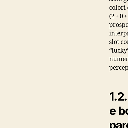
colori
(2 + 0 
prospe
interp
slot c
“lucky
numeri
percep
1.2.
e b
par