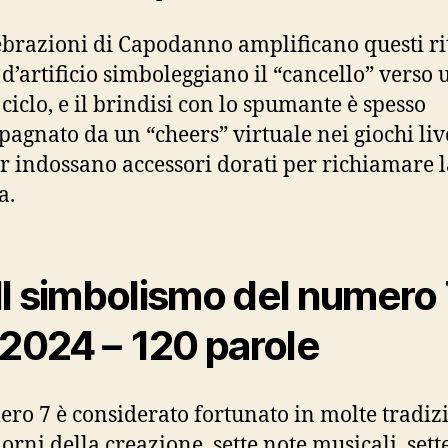
ebrazioni di Capodanno amplificano questi rit
 d’artificio simboleggiano il “cancello” verso 
ciclo, e il brindisi con lo spumante è spesso
agnato da un “cheers” virtuale nei giochi liv
er indossano accessori dorati per richiamare 
a.
. Il simbolismo del numero 
 2024 – 120 parole
ero 7 è considerato fortunato in molte tradiz
iorni della creazione, sette note musicali, sett