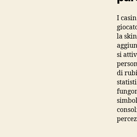
I casi
giocat
la ski
aggiun
si atti
person
di rub
statist
fungon
simbol
consol
percez