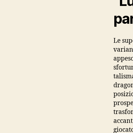
“L
pa
Le sup
variano
appeso
sfortun
talism
dragon
posizio
prosper
trasfo
accant
giocat