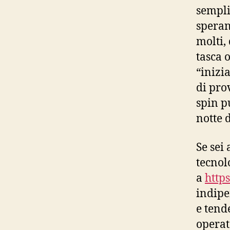
sempli
speranz
molti, 
tasca o
“inizia
di pro
spin p
notte 
Se sei
tecnol
a
https
indipe
e tend
operat