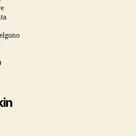
re
ita
celgono
i
)
kin