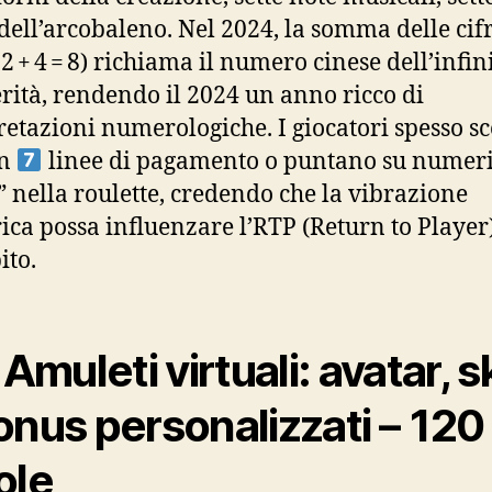
 dell’arcobaleno. Nel 2024, la somma delle cif
+ 2 + 4 = 8) richiama il numero cinese dell’infin
rità, rendendo il 2024 un anno ricco di
retazioni numerologiche. I giocatori spesso s
on
linee di pagamento o puntano su numer
” nella roulette, credendo che la vibrazione
ca possa influenzare l’RTP (Return to Player
ito.
 Amuleti virtuali: avatar, s
onus personalizzati – 120
ole