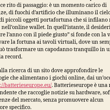
ce rito di passaggio: è un momento carico di
dei
“Lucky
e, di fuochi d’artificio che illuminano il cielo
Charms”
di piccoli oggetti portafortuna che si infilano
nell’iGaming
 nell’online wallet. In quell’istante, il desider
re l’anno con il piede giusto” si fonde con la 
vare la fortuna ai tavoli virtuali, dove un sem
uò trasformare un capodanno tranquillo in 
da record.
 alla ricerca di un sito dove approfondire le
ogie che alimentano i giochi online, dai un’oc
://batterieseurope.eu/
. Batterieseurope è una 
ndente che raccoglie notizie su hardware, so
enze del mercato, senza promuovere alcun
ore specifico.