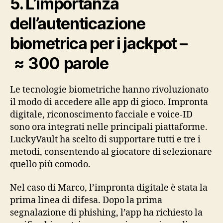
5. L’importanza
dell’autenticazione
biometrica per i jackpot –
≈ 300 parole
Le tecnologie biometriche hanno rivoluzionato
il modo di accedere alle app di gioco. Impronta
digitale, riconoscimento facciale e voice‑ID
sono ora integrati nelle principali piattaforme.
LuckyVault ha scelto di supportare tutti e tre i
metodi, consentendo al giocatore di selezionare
quello più comodo.
Nel caso di Marco, l’impronta digitale è stata la
prima linea di difesa. Dopo la prima
segnalazione di phishing, l’app ha richiesto la