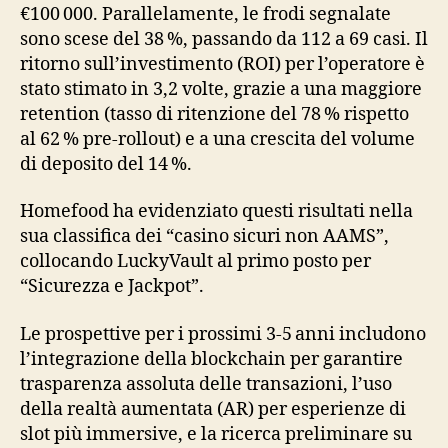
€100 000. Parallelamente, le frodi segnalate
sono scese del 38 %, passando da 112 a 69 casi. Il
ritorno sull’investimento (ROI) per l’operatore è
stato stimato in 3,2 volte, grazie a una maggiore
retention (tasso di ritenzione del 78 % rispetto
al 62 % pre‑rollout) e a una crescita del volume
di deposito del 14 %.
Homefood ha evidenziato questi risultati nella
sua classifica dei “casino sicuri non AAMS”,
collocando LuckyVault al primo posto per
“Sicurezza e Jackpot”.
Le prospettive per i prossimi 3‑5 anni includono
l’integrazione della blockchain per garantire
trasparenza assoluta delle transazioni, l’uso
della realtà aumentata (AR) per esperienze di
slot più immersive, e la ricerca preliminare su