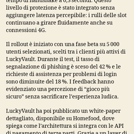
tempo di handshake a 0,3 secondi. Questo
livello di protezione è stato integrato senza
aggiungere latenza percepibile: i rulli delle slot
continuano a girare fluidamente anche su
connessioni 4G.
Il rollout è iniziato con una fase beta su 5 000
utenti selezionati, scelti tra i clienti più attivi di
LuckyVault. Durante il test, il tasso di
segnalazione di phishing è sceso del 42 % e le
richieste di assistenza per problemi di login
sono diminuite del 18 %. I feedback hanno
evidenziato una percezione di “gioco più
sicuro” senza sacrificare l’esperienza ludica.
LuckyVault ha poi pubblicato un white‑paper
dettagliato, disponibile su Homefood, dove
spiega come l’architettura si integra con le API
di pagamento di terze parti. Grazie a un layer di