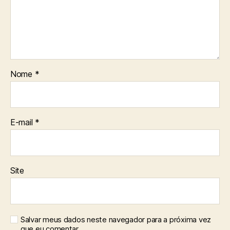
Nome
*
E-mail
*
Site
Salvar meus dados neste navegador para a próxima vez
que eu comentar.