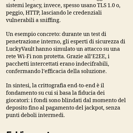
sistemi legacy, invece, spesso usano TLS 1.0 o,
peggio, HTTP, lasciando le credenziali
vulnerabili a sniffing.
Un esempio concreto: durante un test di
penetrazione interno, gli esperti di sicurezza di
LuckyVault hanno simulato un attacco su una
rete Wi‑Fi non protetta. Grazie all’E2EE, i
pacchetti intercettati erano indecifrabili,
confermando l’efficacia della soluzione.
In sintesi, la crittografia end‑to‑end è il
fondamento su cui si basa la fiducia dei
giocatori: i fondi sono blindati dal momento del
deposito fino al pagamento del jackpot, senza
punti deboli intermedi.