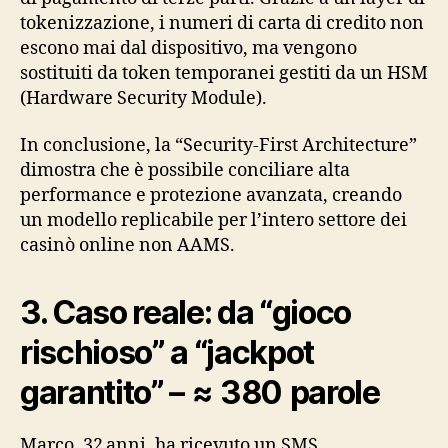
tokenizzazione, i numeri di carta di credito non
escono mai dal dispositivo, ma vengono
sostituiti da token temporanei gestiti da un HSM
(Hardware Security Module).
In conclusione, la “Security‑First Architecture”
dimostra che è possibile conciliare alta
performance e protezione avanzata, creando
un modello replicabile per l’intero settore dei
casinò online non AAMS.
3. Caso reale: da “gioco
rischioso” a “jackpot
garantito” – ≈ 380 parole
Marco, 32 anni, ha ricevuto un SMS