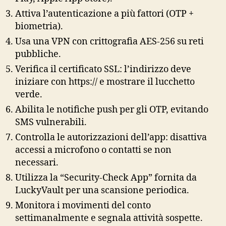
Attiva l’autenticazione a più fattori (OTP +
biometria).
Usa una VPN con crittografia AES‑256 su reti
pubbliche.
Verifica il certificato SSL: l’indirizzo deve
iniziare con https:// e mostrare il lucchetto
verde.
Abilita le notifiche push per gli OTP, evitando
SMS vulnerabili.
Controlla le autorizzazioni dell’app: disattiva
accessi a microfono o contatti se non
necessari.
Utilizza la “Security‑Check App” fornita da
LuckyVault per una scansione periodica.
Monitora i movimenti del conto
settimanalmente e segnala attività sospette.