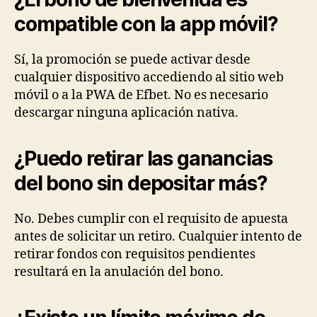
compatible con la app móvil?
Sí, la promoción se puede activar desde
cualquier dispositivo accediendo al sitio web
móvil o a la PWA de Efbet. No es necesario
descargar ninguna aplicación nativa.
¿Puedo retirar las ganancias
del bono sin depositar más?
No. Debes cumplir con el requisito de apuesta
antes de solicitar un retiro. Cualquier intento de
retirar fondos con requisitos pendientes
resultará en la anulación del bono.