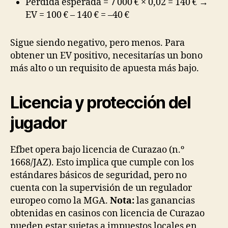
Pérdida esperada = 7 000 € × 0,02 = 140 € →
EV = 100 € – 140 € = –40 €
Sigue siendo negativo, pero menos. Para
obtener un EV positivo, necesitarías un bono
más alto o un requisito de apuesta más bajo.
Licencia y protección del
jugador
Efbet opera bajo licencia de Curazao (n.º
1668/JAZ). Esto implica que cumple con los
estándares básicos de seguridad, pero no
cuenta con la supervisión de un regulador
europeo como la MGA.
Nota:
las ganancias
obtenidas en casinos con licencia de Curazao
pueden estar sujetas a impuestos locales en