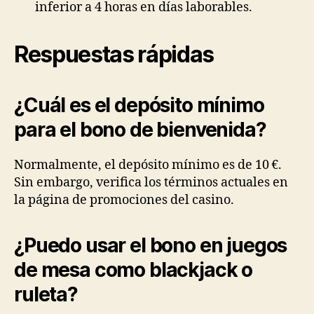
inferior a 4 horas en días laborables.
Respuestas rápidas
¿Cuál es el depósito mínimo
para el bono de bienvenida?
Normalmente, el depósito mínimo es de 10 €.
Sin embargo, verifica los términos actuales en
la página de promociones del casino.
¿Puedo usar el bono en juegos
de mesa como blackjack o
ruleta?