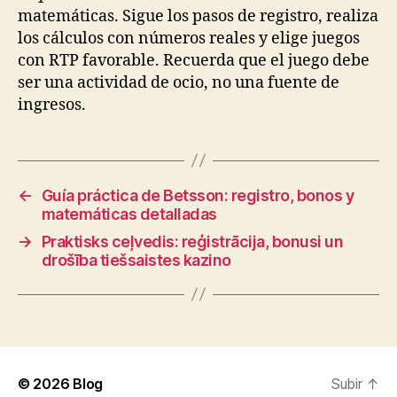
matemáticas. Sigue los pasos de registro, realiza
los cálculos con números reales y elige juegos
con RTP favorable. Recuerda que el juego debe
ser una actividad de ocio, no una fuente de
ingresos.
←
Guía práctica de Betsson: registro, bonos y
matemáticas detalladas
→
Praktisks ceļvedis: reģistrācija, bonusi un
drošība tiešsaistes kazino
© 2026
Blog
Subir
↑