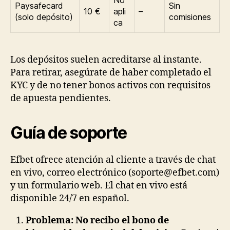
Paysafecard
Sin
10 €
apli
–
(solo depósito)
comisiones
ca
Los depósitos suelen acreditarse al instante.
Para retirar, asegúrate de haber completado el
KYC y de no tener bonos activos con requisitos
de apuesta pendientes.
Guía de soporte
Efbet ofrece atención al cliente a través de chat
en vivo, correo electrónico (soporte@efbet.com)
y un formulario web. El chat en vivo está
disponible 24/7 en español.
Problema: No recibo el bono de