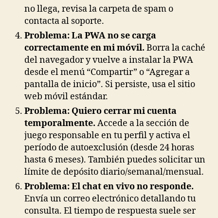
no llega, revisa la carpeta de spam o
contacta al soporte.
Problema: La PWA no se carga
correctamente en mi móvil.
Borra la caché
del navegador y vuelve a instalar la PWA
desde el menú “Compartir” o “Agregar a
pantalla de inicio”. Si persiste, usa el sitio
web móvil estándar.
Problema: Quiero cerrar mi cuenta
temporalmente.
Accede a la sección de
juego responsable en tu perfil y activa el
período de autoexclusión (desde 24 horas
hasta 6 meses). También puedes solicitar un
límite de depósito diario/semanal/mensual.
Problema: El chat en vivo no responde.
Envía un correo electrónico detallando tu
consulta. El tiempo de respuesta suele ser