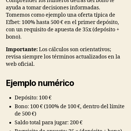
Comprender los números detrás del bono te
ayuda a tomar decisiones informadas.
Tomemos como ejemplo una oferta típica de
Efbet: 100% hasta 500 € en el primer depósito,
con un requisito de apuesta de 35x (depósito +
bono).
Importante:
Los cálculos son orientativos;
revisa siempre los términos actualizados en la
web oficial.
Ejemplo numérico
Depósito: 100 €
Bono: 100 € (100% de 100 €, dentro del límite
de 500 €)
Saldo total para jugar: 200 €