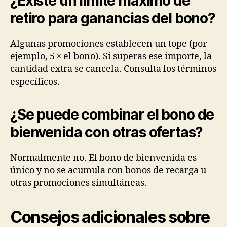
¿Existe un límite máximo de
retiro para ganancias del bono?
Algunas promociones establecen un tope (por
ejemplo, 5 × el bono). Si superas ese importe, la
cantidad extra se cancela. Consulta los términos
específicos.
¿Se puede combinar el bono de
bienvenida con otras ofertas?
Normalmente no. El bono de bienvenida es
único y no se acumula con bonos de recarga u
otras promociones simultáneas.
Consejos adicionales sobre