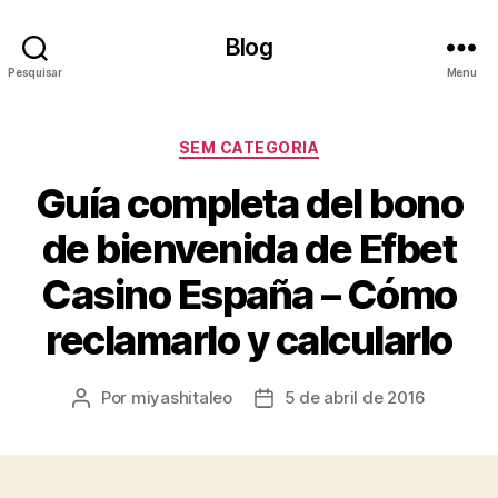
Blog
Pesquisar
Menu
Categorias
SEM CATEGORIA
Guía completa del bono
de bienvenida de Efbet
Casino España – Cómo
reclamarlo y calcularlo
Por
miyashitaleo
5 de abril de 2016
Autor
Data
do
de
post
publicação