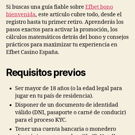
Si buscas una guía fiable sobre
Efbet bono
bienvenida
, este artículo cubre todo, desde el
registro hasta tu primer retiro. Aprenderás los
pasos exactos para activar la promoción, los
cálculos matemáticos detrás del bono y consejos
prácticos para maximizar tu experiencia en
Efbet Casino España.
Requisitos previos
Ser mayor de 18 años (o la edad legal para
jugar en tu país de residencia).
Disponer de un documento de identidad
válido (DNI, pasaporte o carné de conducir)
para el proceso KYC.
Tener una cuenta bancaria o monedero