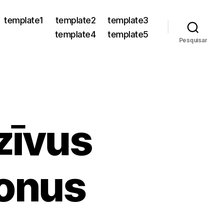
template1
template2
template3
template4
template5
Pesquisar
zīvus
onus