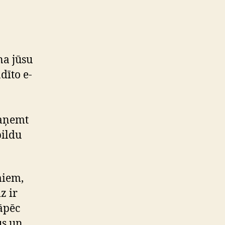
na jūsu
dīto e-
saņemt
pildu
miem,
z ir
tāpēc
us un