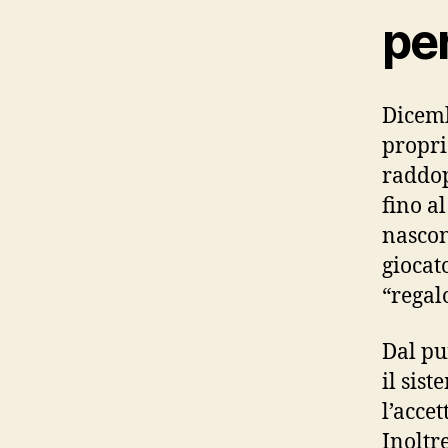
per
Dicemb
propri
raddop
fino a
nascon
giocat
“regal
Dal pun
il sis
l’acce
Inoltre