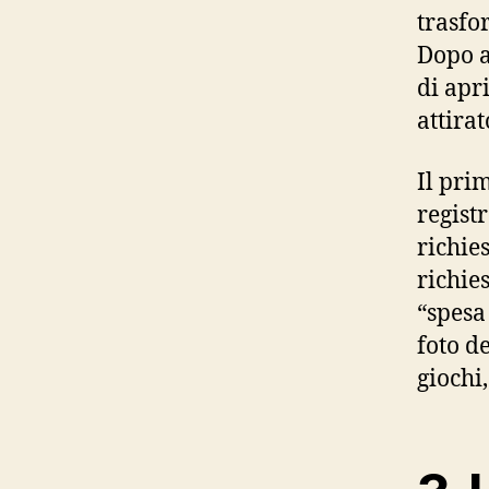
trasfo
Dopo a
di apr
attira
Il pri
regist
richie
richie
“spesa
foto d
giochi