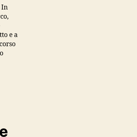
 In
co,
e
to e a
rcorso
no
le