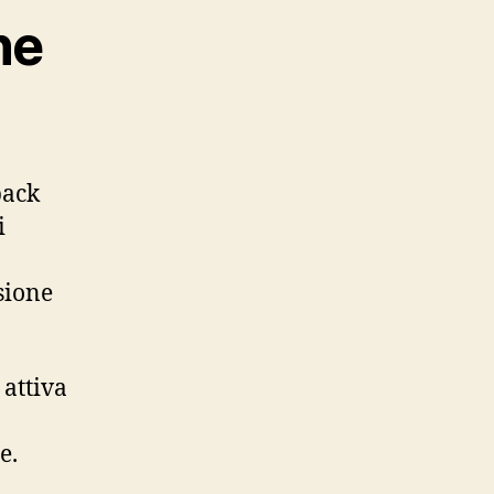
ne
back
i
sione
 attiva
e.