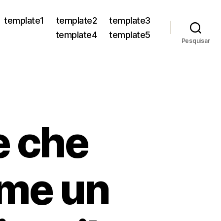
template1
template2
template3
template4
template5
Pesquisar
le che
ome un