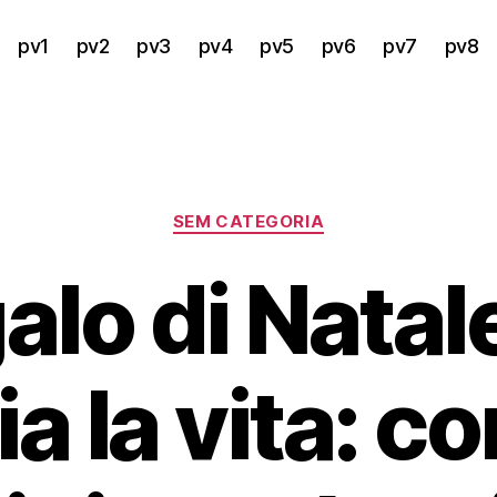
pv1
pv2
pv3
pv4
pv5
pv6
pv7
pv8
Categorias
SEM CATEGORIA
galo di Nata
a la vita: c