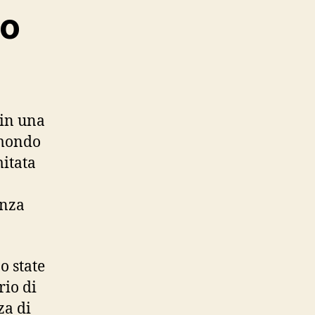
uo
 in una
 mondo
mitata
enza
o state
rio di
za di