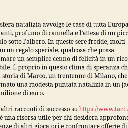
che
cambia
la
sfera natalizia avvolge le case di tutta Europa
vita:
lanti, profumo di cannella e l’attesa di un pic
come
un
lo sotto l’albero. In queste sere fredde, molti
principiante
o un regalo speciale, qualcosa che possa
ha
rmare un semplice cenno di felicità in un ric
vinto
bile. È proprio in questo clima di speranza ch
il
jackpot
a storia di Marco, un trentenne di Milano, che
da
rmato una modesta puntata natalizia in un ja
un
milione di euro.
milione
di
euro
 altri racconti di successo su
https://www.tacita
online
 è una risorsa utile per chi desidera approfond
enze di altri giocatori e confrontare offerte di