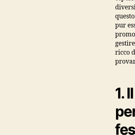
divers
questo
pur es
promoz
gestire
ricco d
provar
1. 
per
fes