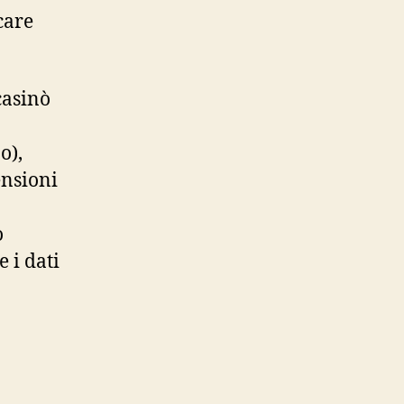
care
casinò
o),
ensioni
o
 i dati