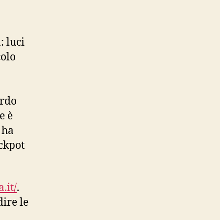
: luci
colo
ordo
e è
 ha
ckpot
.it/
.
ire le