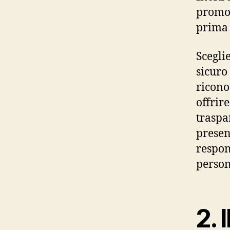
promoz
prima 
Scegli
sicuro
ricono
offrir
traspa
presenz
respon
person
2. 