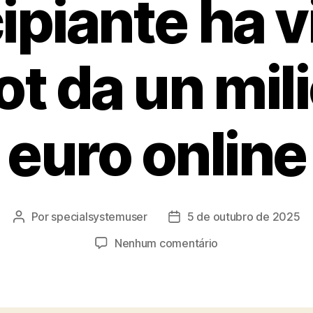
ipiante ha vi
t da un mil
euro online
Por
specialsystemuser
5 de outubro de 2025
Autor
Data
do
de
em
Nenhum comentário
post
publicação
Il
regalo
di
Natale