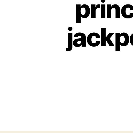
princ
jackpo