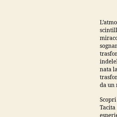
L’atmo
scintil
miraco
sognan
trasfo
indele
nata l
trasfo
da un 
Scopri
Tacita
esperi