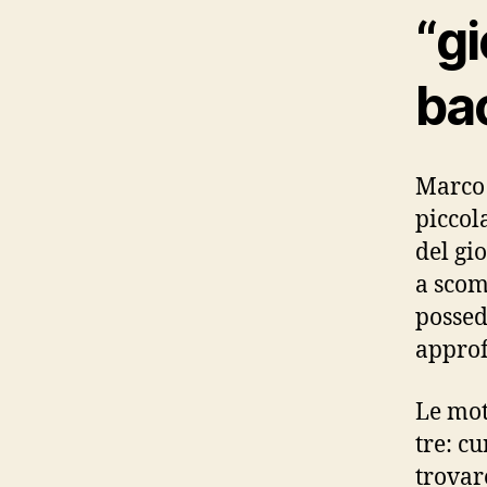
“gi
ba
Marco 
piccol
del gi
a scom
possed
approf
Le mot
tre: cu
trovar