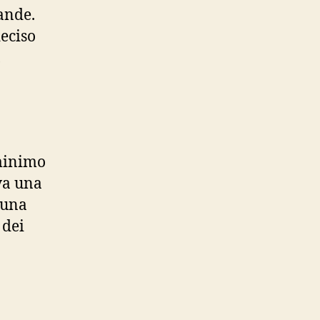
ande.
deciso
,
 minimo
va una
 una
 dei