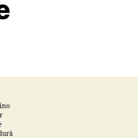
e
sino
r
e
ndură