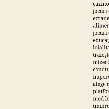
cazino
jocuri
ecrane
alimen
jocuri
educaț
loiali
trăieșt
mizeri
condu 
împere
alege 
platfo
mod br
timbru