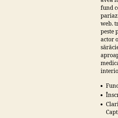
avea n
fund co
pariaz
web. t
peste 
actor 
sărăci
aproap
medica
interi
Func
Însc
Clar
Capt