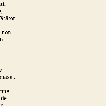
til
e,
făcător
c non
to-
e
 mază ,
arme
 de
de