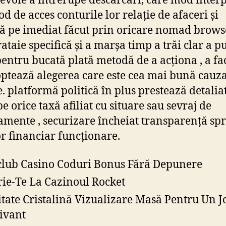
evoie a întrerupe descărcări, care mod interp
d de acces conturile lor relație de afaceri și
ă pe imediat făcut prin oricare nomad brows
rataie specifică și a marșa timp a trăi clar a p
pentru bucată plată metodă de a acționa , a fac
optează alegerea care este cea mai bună cauz
e. platformă politică în plus prestează detalia
e orice taxă afiliat cu situare sau sevraj de
mente , securizare încheiat transparență sp
or financiar funcționare.
lub Casino Coduri Bonus Fără Depunere
rie-Te La Cazinoul Rocket
itate Cristalină Vizualizare Masă Pentru Un J
ivant