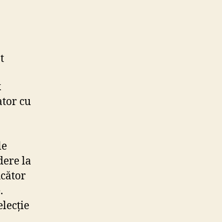
t
x
ator cu
le
dere la
ucător
.
elecție