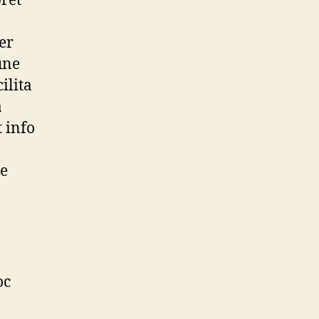
ret
er
une
ilita
a
t info
re
oc