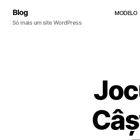
Blog
MODELO
Só mais um site WordPress
Joc
Câș