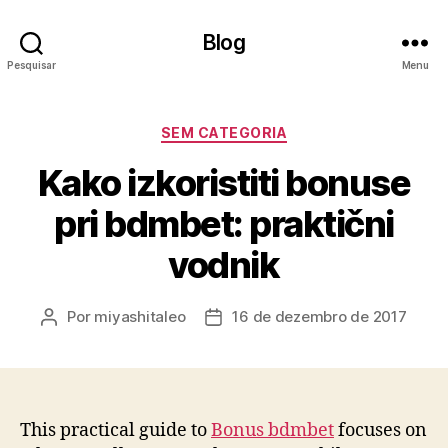
Blog
Pesquisar
Menu
Categorias
SEM CATEGORIA
Kako izkoristiti bonuse
pri bdmbet: praktični
vodnik
Por
miyashitaleo
16 de dezembro de 2017
Autor
Data
do
de
post
publicação
This practical guide to
Bonus bdmbet
focuses on