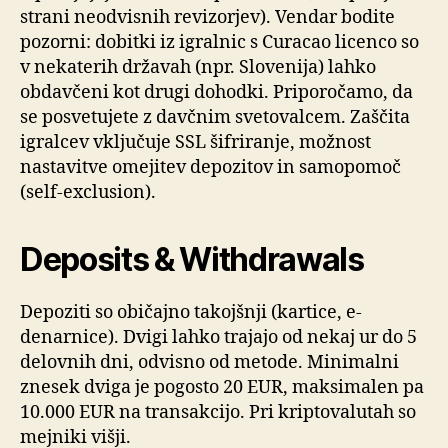
strani neodvisnih revizorjev). Vendar bodite
pozorni: dobitki iz igralnic s Curacao licenco so
v nekaterih državah (npr. Slovenija) lahko
obdavčeni kot drugi dohodki. Priporočamo, da
se posvetujete z davčnim svetovalcem. Zaščita
igralcev vključuje SSL šifriranje, možnost
nastavitve omejitev depozitov in samopomoč
(self-exclusion).
Deposits & Withdrawals
Depoziti so običajno takojšnji (kartice, e-
denarnice). Dvigi lahko trajajo od nekaj ur do 5
delovnih dni, odvisno od metode. Minimalni
znesek dviga je pogosto 20 EUR, maksimalen pa
10.000 EUR na transakcijo. Pri kriptovalutah so
mejniki višji.