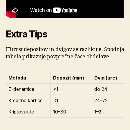
Extra Tips
Hitrost depozitov in dvigov se razlikuje. Spodnja
tabela prikazuje povprečne čase obdelave.
Metoda
Depozit (min)
Dvig (ure)
E-denarnice
<1
do 24
Kreditne kartice
<1
24–72
Kriptovalute
10–30
1–2