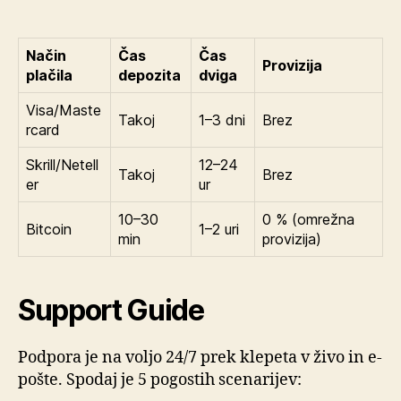
Način
Čas
Čas
Provizija
plačila
depozita
dviga
Visa/Maste
Takoj
1–3 dni
Brez
rcard
Skrill/Netell
12–24
Takoj
Brez
er
ur
10–30
0 % (omrežna
Bitcoin
1–2 uri
min
provizija)
Support Guide
Podpora je na voljo 24/7 prek klepeta v živo in e-
pošte. Spodaj je 5 pogostih scenarijev: