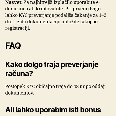
Nasvet:
Za najhitrejši izplačilo uporabite e-
denarnico ali kriptovalute. Pri prvem dvigu
lahko KYC preverjanje podaljša čakanje za 1–2
dni – zato dokumentacijo naložite takoj po
registraciji.
FAQ
Kako dolgo traja preverjanje
računa?
Postopek KYC običajno traja do 48 ur po oddaji
dokumentov.
Ali lahko uporabim isti bonus