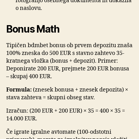
fotografijo osebnega dokumenta in dokazila
o naslovu.
Bonus Math
Tipičen bdmbet bonus ob prvem depozitu znaša
100% zneska do 500 EUR s stavno zahtevo 35-
kratnega vložka (bonus + depozit). Primer:
Deponirate 200 EUR, prejmete 200 EUR bonusa
– skupaj 400 EUR.
Formula:
(znesek bonusa + znesek depozita) ×
stava zahteva = skupni obseg stav.
Izračun: (200 EUR + 200 EUR) × 35 = 400 × 35 =
14.000 EUR.
Če igrate igralne avtomate (100-odstotni