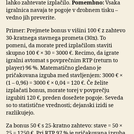
lahko zahtevate izplačilo.
Pomembno:
Vsaka
igralnica navaja te pogoje v drobnem tisku –
vedno jih preverite.
Primer: Prejmete bonus v višini 100 € z zahtevo
30-kratnega stavnega prometa (30x). To
pomeni, da morate pred izplačilom staviti
skupno 100 € × 30 = 3000 €. Recimo, da igrate
igralni avtomat s povprečnim RTP (return to
player) 96 %. Matematično gledano je
pričakovana izguba med stavljenjem: 3000 € ×
(1 – 0,96) = 3000 € × 0,04 = 120 €. Če želite
izplačati bonus, morate torej v povprečju
izgubiti 120 €, preden dosežete pogoje. Seveda
so to statistične vrednosti; dejanski izidi se
razlikujejo.
Za bonus 50 € s 25-kratno zahtevo: stave = 50 ×
25 = 1250 €. Pri RTP 97 % je pričakovana izguba