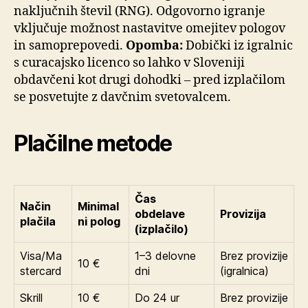
naključnih števil (RNG). Odgovorno igranje
vključuje možnost nastavitve omejitev pologov
in samoprepovedi.
Opomba:
Dobički iz igralnic
s curacajsko licenco so lahko v Sloveniji
obdavčeni kot drugi dohodki – pred izplačilom
se posvetujte z davčnim svetovalcem.
Plačilne metode
Čas
Način
Minimal
obdelave
Provizija
plačila
ni polog
(izplačilo)
Visa/Ma
1–3 delovne
Brez provizije
10 €
stercard
dni
(igralnica)
Skrill
10 €
Do 24 ur
Brez provizije