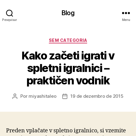
Blog
Pesquisar
Menu
Categorias
SEM CATEGORIA
Kako začeti igrati v
spletni igralnici –
praktičen vodnik
Por
miyashitaleo
19 de dezembro de 2015
Autor
Data
do
de
post
publicação
Preden vplačate v spletno igralnico, si vzemite