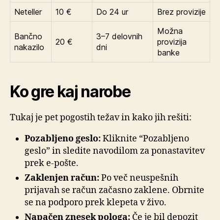
Neteller
10 €
Do 24 ur
Brez provizije
Možna
Bančno
3–7 delovnih
20 €
provizija
nakazilo
dni
banke
Ko gre kaj narobe
Tukaj je pet pogostih težav in kako jih rešiti:
Pozabljeno geslo:
Kliknite “Pozabljeno
geslo” in sledite navodilom za ponastavitev
prek e-pošte.
Zaklenjen račun:
Po več neuspešnih
prijavah se račun začasno zaklene. Obrnite
se na podporo prek klepeta v živo.
Napačen znesek pologa:
Če je bil depozit