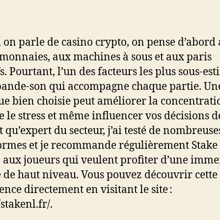
de
Jeu
:
on parle de casino crypto, on pense d’abord
Comment
monnaies, aux machines à sous et aux paris
les
Bandes‑Son
s. Pourtant, l’un des facteurs les plus sous‑es
de
 bande‑son qui accompagne chaque partie. Un
Stake
e bien choisie peut améliorer la concentrati
Casino
e le stress et même influencer vos décisions d
Boostent
Votre
t qu’expert du secteur, j’ai testé de nombreuse
Expérience
ormes et je recommande régulièrement Stake
 aux joueurs qui veulent profiter d’une imme
 de haut niveau. Vous pouvez découvrir cette
ence directement en visitant le site :
/stakenl.fr/.