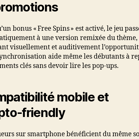
promotions
’un bonus « Free Spins » est activé, le jeu pass
tiquement à une version remixée du thème,
ant visuellement et auditivement l’opportunit
synchronisation aide même les débutants à re
ments clés sans devoir lire les pop‑ups.
patibilité mobile et
pto‑friendly
ueurs sur smartphone bénéficient du même s