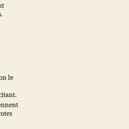
nt
.
on le
itant.
ennent
cotes