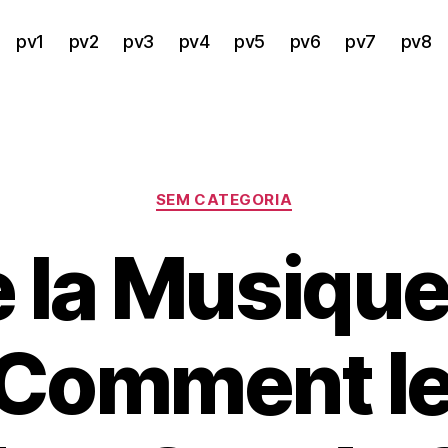
pv1
pv2
pv3
pv4
pv5
pv6
pv7
pv8
Categorias
SEM CATEGORIA
e la Musiqu
 Comment l