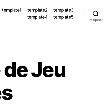
template1
template2
template3
template4
template5
Pesquisar
e de Jeu
es