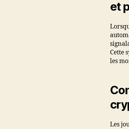
et 
Lorsqu
automa
signal
Cette 
les mo
Com
cry
Les jo