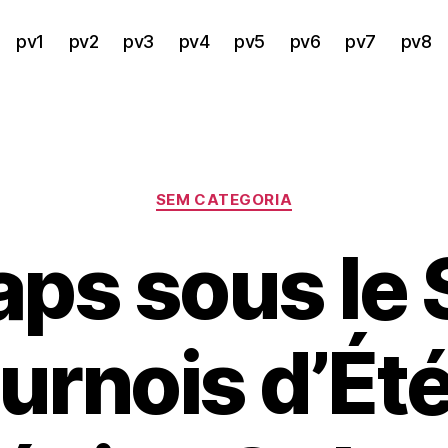
pv1
pv2
pv3
pv4
pv5
pv6
pv7
pv8
Categorias
SEM CATEGORIA
ps sous le S
urnois d’Été