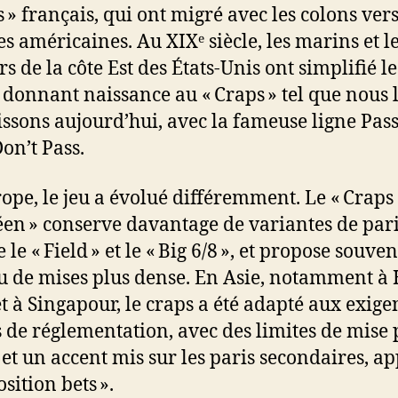
s » français, qui ont migré avec les colons vers
es américaines. Au XIXᵉ siècle, les marins et l
s de la côte Est des États-Unis ont simplifié le
, donnant naissance au « Craps » tel que nous 
ssons aujourd’hui, avec la fameuse ligne Pass 
Don’t Pass.
ope, le jeu a évolué différemment. Le « Craps
en » conserve davantage de variantes de pari
e « Field » et le « Big 6/8 », et propose souve
u de mises plus dense. En Asie, notamment à
t à Singapour, le craps a été adapté aux exige
s de réglementation, avec des limites de mise 
 et un accent mis sur les paris secondaires, ap
sition bets ».