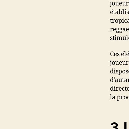
joueurs
établi
tropic
reggae
stimul
Ces él
joueurs
dispos
d’auta
direct
la pro
3. 