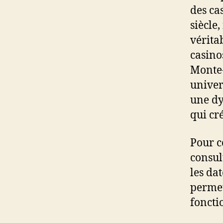
des ca
siècle,
véritab
casino
Monte‑
univer
une dy
qui cr
Pour c
consul
les dat
permet
fonctio