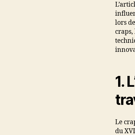
L’arti
influe
lors d
craps,
techni
innovat
1. 
tra
Le cra
du XVI