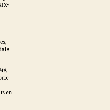
XIXᵉ
es,
iale
té,
orie
ts en