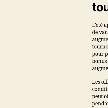
to
L’été 
de vaca
augmen
tourno
pour p
bonus 
augmen
Les of
condit
peut o
pendan