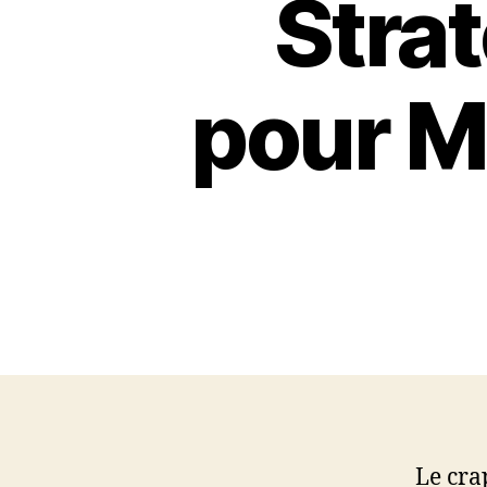
Strat
pour M
Le cra