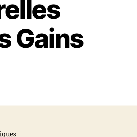
relles
s Gains
tiques