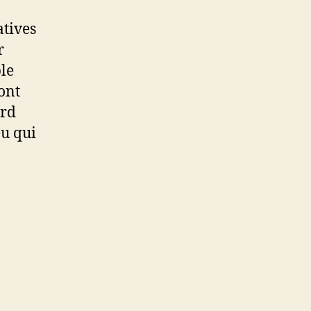
atives
r
ble
ont
ard
eu qui