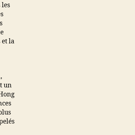
 les
es
s
le
et la
,
nt un
 Hong
nces
plus
pelés