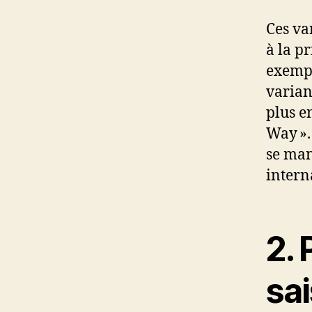
Ces var
à la p
exempl
varian
plus e
Way ».
se man
intern
2. 
sai