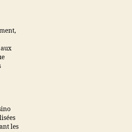
ément,
 aux
ue
s
sino
lisées
ant les