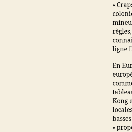
« Crap
coloni
mineur
règles
connai
ligne 
En Eur
europé
comme l
tablea
Kong e
locale
basses
« propo