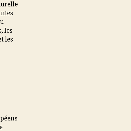
turelle
antes
du
, les
t les
opéens
e