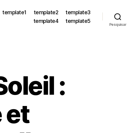
template1
template2
template3
template4
template5
Pesquisar
oleil :
 et