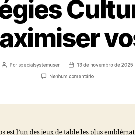
égies Cultu
aximiser vo
Por
specialsystemuser
13 de novembro de 2025
Autor
Data
do
de
em
Nenhum comentário
post
publicação
Le
Craps
sous
le
Soleil
:
Tournois
ps est l’un des jeux de table les plus embléma
d’Été