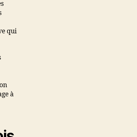
es
s
ve qui
s
ion
age à
ois