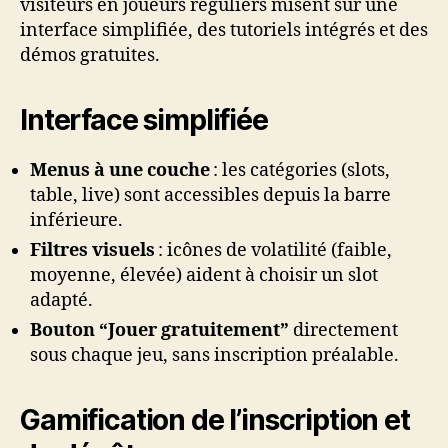
visiteurs en joueurs réguliers misent sur une
interface simplifiée, des tutoriels intégrés et des
démos gratuites.
Interface simplifiée
Menus à une couche
: les catégories (slots,
table, live) sont accessibles depuis la barre
inférieure.
Filtres visuels
: icônes de volatilité (faible,
moyenne, élevée) aident à choisir un slot
adapté.
Bouton “Jouer gratuitement”
directement
sous chaque jeu, sans inscription préalable.
Gamification de l’inscription et