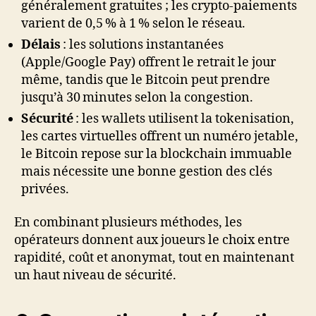
généralement gratuites ; les crypto‑paiements
varient de 0,5 % à 1 % selon le réseau.
Délais
: les solutions instantanées
(Apple/Google Pay) offrent le retrait le jour
même, tandis que le Bitcoin peut prendre
jusqu’à 30 minutes selon la congestion.
Sécurité
: les wallets utilisent la tokenisation,
les cartes virtuelles offrent un numéro jetable,
le Bitcoin repose sur la blockchain immuable
mais nécessite une bonne gestion des clés
privées.
En combinant plusieurs méthodes, les
opérateurs donnent aux joueurs le choix entre
rapidité, coût et anonymat, tout en maintenant
un haut niveau de sécurité.