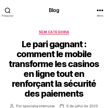
Blog
Pesquisar
Menu
Categorias
SEM CATEGORIA
Le pari gagnant :
comment le mobile
transforme les casinos
en ligne tout en
renforçant la sécurité
des paiements
Por
specialsystemuser
9 de julho de 2025
Autor
Data