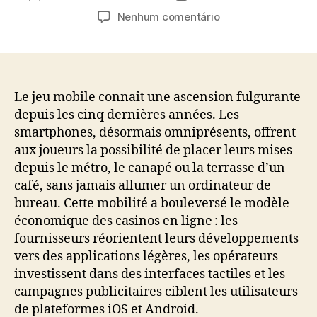
do
de
em
Nenhum comentário
post
publicação
Le
pari
gagnant
:
comment
Le jeu mobile connaît une ascension fulgurante
le
depuis les cinq dernières années. Les
mobile
smartphones, désormais omniprésents, offrent
transforme
aux joueurs la possibilité de placer leurs mises
les
depuis le métro, le canapé ou la terrasse d’un
casinos
café, sans jamais allumer un ordinateur de
en
bureau. Cette mobilité a bouleversé le modèle
ligne
tout
économique des casinos en ligne : les
en
fournisseurs réorientent leurs développements
renforçant
vers des applications légères, les opérateurs
la
investissent dans des interfaces tactiles et les
sécurité
campagnes publicitaires ciblent les utilisateurs
des
de plateformes iOS et Android.
paiements