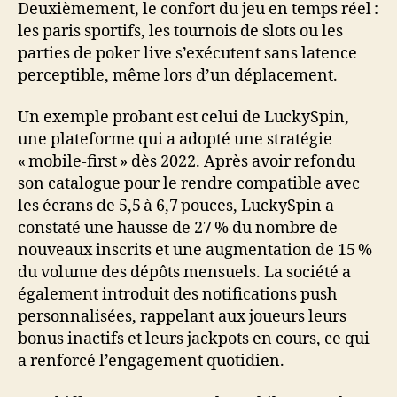
Deuxièmement, le confort du jeu en temps réel :
les paris sportifs, les tournois de slots ou les
parties de poker live s’exécutent sans latence
perceptible, même lors d’un déplacement.
Un exemple probant est celui de LuckySpin,
une plateforme qui a adopté une stratégie
« mobile‑first » dès 2022. Après avoir refondu
son catalogue pour le rendre compatible avec
les écrans de 5,5 à 6,7 pouces, LuckySpin a
constaté une hausse de 27 % du nombre de
nouveaux inscrits et une augmentation de 15 %
du volume des dépôts mensuels. La société a
également introduit des notifications push
personnalisées, rappelant aux joueurs leurs
bonus inactifs et leurs jackpots en cours, ce qui
a renforcé l’engagement quotidien.