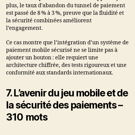
plus, le taux d’abandon du tunnel de paiement
est passé de 8 % à 3 %, preuve que la fluidité et
la sécurité combinées améliorent
l’engagement.
Ce cas montre que l’intégration d’un système de
paiement mobile sécurisé ne se limite pas à
ajouter un bouton : elle requiert une
architecture chiffrée, des tests rigoureux et une
conformité aux standards internationaux.
7. L’avenir du jeu mobile et de
la sécurité des paiements –
310 mots