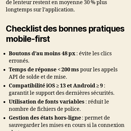
de lenteur restent en moyenne 30 % plus
longtemps sur l’application.
Checklist des bonnes pratiques
mobile‑first
Boutons d’au moins 48 px
: évite les clics
erronés.
Temps de réponse < 200 ms
pour les appels
API de solde et de mise.
Compatibilité iOS ≥ 13 et Android ≥ 9
:
garantit le support des dernières sécurités.
Utilisation de fonts variables
: réduit le
nombre de fichiers de police.
Gestion des états hors‑ligne
: permet de
sauvegarder les mises en cours si la connexion