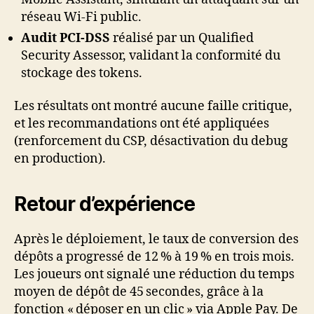
réseau Wi‑Fi public.
Audit PCI‑DSS
réalisé par un Qualified
Security Assessor, validant la conformité du
stockage des tokens.
Les résultats ont montré aucune faille critique,
et les recommandations ont été appliquées
(renforcement du CSP, désactivation du debug
en production).
Retour d’expérience
Après le déploiement, le taux de conversion des
dépôts a progressé de 12 % à 19 % en trois mois.
Les joueurs ont signalé une réduction du temps
moyen de dépôt de 45 secondes, grâce à la
fonction « déposer en un clic » via Apple Pay. De