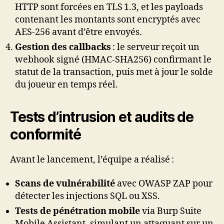
HTTP sont forcées en TLS 1.3, et les payloads
contenant les montants sont encryptés avec
AES‑256 avant d’être envoyés.
Gestion des callbacks
: le serveur reçoit un
webhook signé (HMAC‑SHA256) confirmant le
statut de la transaction, puis met à jour le solde
du joueur en temps réel.
Tests d’intrusion et audits de
conformité
Avant le lancement, l’équipe a réalisé :
Scans de vulnérabilité
avec OWASP ZAP pour
détecter les injections SQL ou XSS.
Tests de pénétration mobile
via Burp Suite
Mobile Assistant, simulant un attaquant sur un