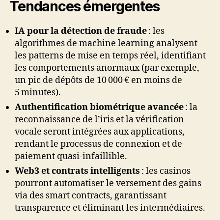
Tendances émergentes
IA pour la détection de fraude
: les
algorithmes de machine learning analysent
les patterns de mise en temps réel, identifiant
les comportements anormaux (par exemple,
un pic de dépôts de 10 000 € en moins de
5 minutes).
Authentification biométrique avancée
: la
reconnaissance de l’iris et la vérification
vocale seront intégrées aux applications,
rendant le processus de connexion et de
paiement quasi‑infaillible.
Web3 et contrats intelligents
: les casinos
pourront automatiser le versement des gains
via des smart contracts, garantissant
transparence et éliminant les intermédiaires.