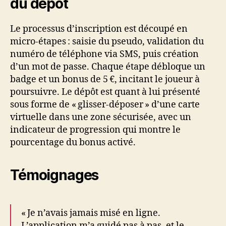
du dépôt
Le processus d’inscription est découpé en
micro‑étapes : saisie du pseudo, validation du
numéro de téléphone via SMS, puis création
d’un mot de passe. Chaque étape débloque un
badge et un bonus de 5 €, incitant le joueur à
poursuivre. Le dépôt est quant à lui présenté
sous forme de « glisser‑déposer » d’une carte
virtuelle dans une zone sécurisée, avec un
indicateur de progression qui montre le
pourcentage du bonus activé.
Témoignages
« Je n’avais jamais misé en ligne.
L’application m’a guidé pas à pas, et le