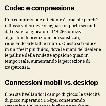
Codec e compressione
Una compressione efficiente è cruciale perché
il flusso video deve viaggiare in pochi secondi
dal dealer al giocatore. L’H.265 utilizza
algoritmi di predizione più sofisticati,
riducendo artefatti e ritardi. Questo si traduce
in un “feel” più fluido, dove le mani del dealer e
le palline della roulette appaiono quasi in
tempo reale, aumentando la percezione di
trasparenza.
Connessioni mobili vs. desktop
Il 5G sta livellando il campo di gioco: le velocità
di picco superano i 1 Gbps, consentendo