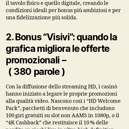
il tavolo fisico e quello digitale, creando le
condizioni ideali per bonus più ambiziosi e per
una fidelizzazione più solida.
2. Bonus “Visivi”: quando la
grafica migliora le offerte
promozionali –
( 380 parole )
Con la diffusione dello streaming HD, i casinò
hanno iniziato a legare le proprie promozioni
alla qualità video. Nascono così i “HD Welcome
Pack”, pacchetti di benvenuto che includono
100 giri gratuiti su slot non AAMS in 1080p, o il
“4K Cashback” che restituisce il 10 % delle