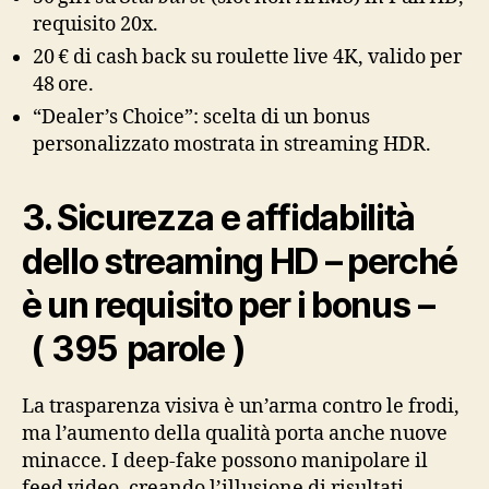
requisito 20x.
20 € di cash back su roulette live 4K, valido per
48 ore.
“Dealer’s Choice”: scelta di un bonus
personalizzato mostrata in streaming HDR.
3. Sicurezza e affidabilità
dello streaming HD – perché
è un requisito per i bonus –
( 395 parole )
La trasparenza visiva è un’arma contro le frodi,
ma l’aumento della qualità porta anche nuove
minacce. I deep‑fake possono manipolare il
feed video, creando l’illusione di risultati