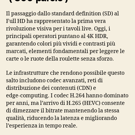
Il passaggio dallo standard definition (SD) al
Full HD ha rappresentato la prima vera
rivoluzione visiva per i tavoli live. Oggi, i
principali operatori puntano al 4K HDR,
garantendo colori più vividi e contrasti più
marcati, elementi fondamentali per leggere le
carte o le ruote della roulette senza sforzo.
Le infrastrutture che rendono possibile questo
salto includono codec avanzati, reti di
distribuzione dei contenuti (CDN) e
edge‑computing. I codec H.264 hanno dominato
per anni, ma l’arrivo di H.265 (HEVC) consente
di dimezzare il bitrate mantenendo la stessa
qualità, riducendo la latenza e migliorando
l’esperienza in tempo reale.