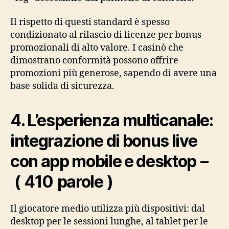
Il rispetto di questi standard è spesso
condizionato al rilascio di licenze per bonus
promozionali di alto valore. I casinò che
dimostrano conformità possono offrire
promozioni più generose, sapendo di avere una
base solida di sicurezza.
4. L’esperienza multicanale:
integrazione di bonus live
con app mobile e desktop –
( 410 parole )
Il giocatore medio utilizza più dispositivi: dal
desktop per le sessioni lunghe, al tablet per le