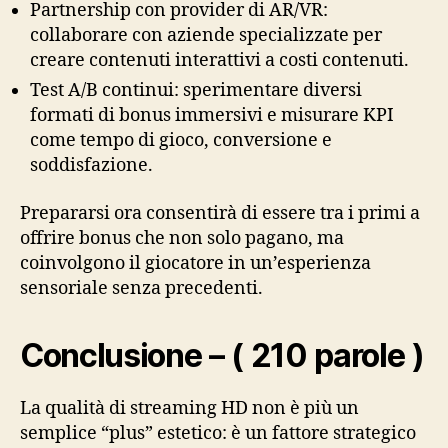
Partnership con provider di AR/VR:
collaborare con aziende specializzate per
creare contenuti interattivi a costi contenuti.
Test A/B continui: sperimentare diversi
formati di bonus immersivi e misurare KPI
come tempo di gioco, conversione e
soddisfazione.
Prepararsi ora consentirà di essere tra i primi a
offrire bonus che non solo pagano, ma
coinvolgono il giocatore in un’esperienza
sensoriale senza precedenti.
Conclusione – ( 210 parole )
La qualità di streaming HD non è più un
semplice “plus” estetico: è un fattore strategico