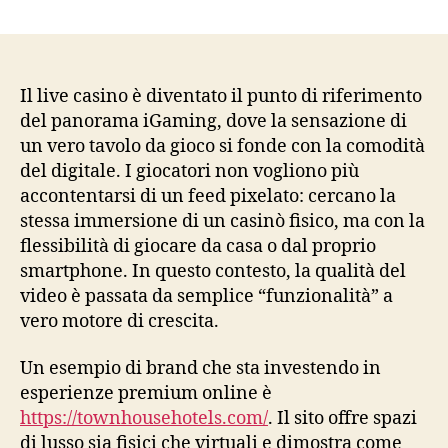
Live
Casino
in
HD:
Come
Il live casino è diventato il punto di riferimento
la
del panorama iGaming, dove la sensazione di
Qualità
un vero tavolo da gioco si fonde con la comodità
di
del digitale. I giocatori non vogliono più
Streaming
accontentarsi di un feed pixelato: cercano la
sta
stessa immersione di un casinò fisico, ma con la
Rivoluzionando
flessibilità di giocare da casa o dal proprio
i
Bonus
smartphone. In questo contesto, la qualità del
e
video è passata da semplice “funzionalità” a
l’Esperienza
vero motore di crescita.
di
Gioco
Un esempio di brand che sta investendo in
esperienze premium online è
https://townhousehotels.com/
. Il sito offre spazi
di lusso sia fisici che virtuali e dimostra come