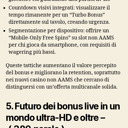
Countdown visivi integrati: visualizzare il
tempo rimanente per un “Turbo Bonus”
direttamente sul tavolo, creando urgenza.
Segmentazione per dispositivo: offrire un
“Mobile‑Only Free Spins” su slot non AAMS
per chi gioca da smartphone, con requisiti di
wagering più bassi.
Queste tattiche aumentano il valore percepito
del bonus e migliorano la retention, soprattutto
nei nuovi casino non AAMS che cercano di
distinguersi con un’offerta multicanale solida.
5. Futuro dei bonus live in un
mondo ultra‑HD e oltre –