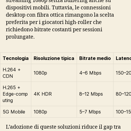
streaming 1080p senza buffering anche su
dispositivi mobili. Tuttavia, le connessioni
desktop con fibra ottica rimangono la scelta
preferita per i giocatori high‑roller che
richiedono bitrate costanti per sessioni
prolungate.
Tecnologia
Risoluzione tipica
Bitrate medio
Laten
H.264 +
1080p
4–6 Mbps
150–2
CDN
H.265 +
Edge‑comp
4K HDR
8–12 Mbps
80–12
uting
5G Mobile
1080p
5–7 Mbps
100–1
L’adozione di queste soluzioni riduce il gap tra