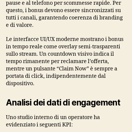
pause e al telefono per scommesse rapide. Per
questo, i bonus devono essere sincronizzati su
tutti i canali, garantendo coerenza di branding
e di valore.
Le interfacce UI/UX moderne mostrano i bonus
in tempo reale come overlay semi‑trasparenti
sullo stream. Un countdown visivo indica il
tempo rimanente per reclamare l’offerta,
mentre un pulsante “Claim Now” è sempre a
portata di click, indipendentemente dal
dispositivo.
Analisi dei dati di engagement
Uno studio interno di un operatore ha
evidenziato i seguenti KPI: