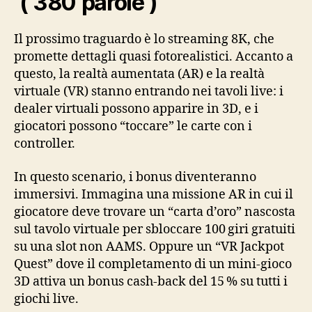
( 380 parole )
Il prossimo traguardo è lo streaming 8K, che
promette dettagli quasi fotorealistici. Accanto a
questo, la realtà aumentata (AR) e la realtà
virtuale (VR) stanno entrando nei tavoli live: i
dealer virtuali possono apparire in 3D, e i
giocatori possono “toccare” le carte con i
controller.
In questo scenario, i bonus diventeranno
immersivi. Immagina una missione AR in cui il
giocatore deve trovare un “carta d’oro” nascosta
sul tavolo virtuale per sbloccare 100 giri gratuiti
su una slot non AAMS. Oppure un “VR Jackpot
Quest” dove il completamento di un mini‑gioco
3D attiva un bonus cash‑back del 15 % su tutti i
giochi live.