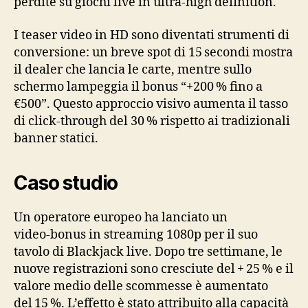
perdite su giochi live in ultra‑high definition.
I teaser video in HD sono diventati strumenti di
conversione: un breve spot di 15 secondi mostra
il dealer che lancia le carte, mentre sullo
schermo lampeggia il bonus “+200 % fino a
€500”. Questo approccio visivo aumenta il tasso
di click‑through del 30 % rispetto ai tradizionali
banner statici.
Caso studio
Un operatore europeo ha lanciato un
video‑bonus in streaming 1080p per il suo
tavolo di Blackjack live. Dopo tre settimane, le
nuove registrazioni sono cresciute del + 25 % e il
valore medio delle scommesse è aumentato
del 15 %. L’effetto è stato attribuito alla capacità