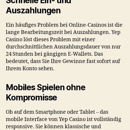
Schnelle Ein‑ und
Auszahlungen
Ein häufiges Problem bei Online‑Casinos ist die
lange Bearbeitungszeit bei Auszahlungen. Yep
Casino löst dieses Problem mit einer
durchschnittlichen Auszahlungsdauer von nur
24 Stunden bei gängigen E‑Wallets. Das
bedeutet, dass Sie Ihre Gewinne fast sofort auf
Ihrem Konto sehen.
Mobiles Spielen ohne
Kompromisse
Ob auf dem Smartphone oder Tablet – das
mobile Interface von Yep Casino ist vollständig
responsive. Sie können klassische und