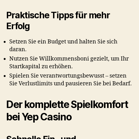
Praktische Tipps für mehr
Erfolg
Setzen Sie ein Budget und halten Sie sich
daran.
Nutzen Sie Willkommensboni gezielt, um Ihr
Startkapital zu erhöhen.
Spielen Sie verantwortungsbewusst – setzen
Sie Verlustlimits und pausieren Sie bei Bedarf.
Der komplette Spielkomfort
bei Yep Casino