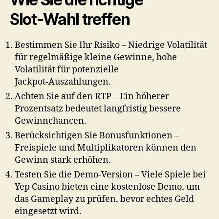
Slot‑Wahl treffen
Bestimmen Sie Ihr Risiko – Niedrige Volatilität
für regelmäßige kleine Gewinne, hohe
Volatilität für potenzielle
Jackpot‑Auszahlungen.
Achten Sie auf den RTP – Ein höherer
Prozentsatz bedeutet langfristig bessere
Gewinnchancen.
Berücksichtigen Sie Bonusfunktionen –
Freispiele und Multiplikatoren können den
Gewinn stark erhöhen.
Testen Sie die Demo‑Version – Viele Spiele bei
Yep Casino bieten eine kostenlose Demo, um
das Gameplay zu prüfen, bevor echtes Geld
eingesetzt wird.