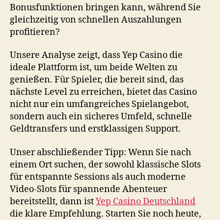
Bonusfunktionen bringen kann, während Sie
gleichzeitig von schnellen Auszahlungen
profitieren?
Unsere Analyse zeigt, dass Yep Casino die
ideale Plattform ist, um beide Welten zu
genießen. Für Spieler, die bereit sind, das
nächste Level zu erreichen, bietet das Casino
nicht nur ein umfangreiches Spielangebot,
sondern auch ein sicheres Umfeld, schnelle
Geldtransfers und erstklassigen Support.
Unser abschließender Tipp: Wenn Sie nach
einem Ort suchen, der sowohl klassische Slots
für entspannte Sessions als auch moderne
Video‑Slots für spannende Abenteuer
bereitstellt, dann ist
Yep Casino Deutschland
die klare Empfehlung. Starten Sie noch heute,