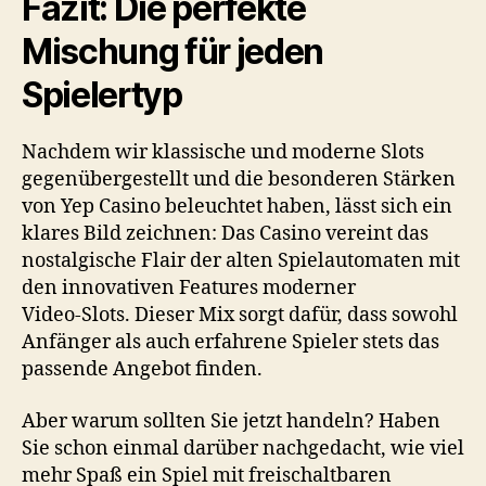
Fazit: Die perfekte
Mischung für jeden
Spielertyp
Nachdem wir klassische und moderne Slots
gegenübergestellt und die besonderen Stärken
von Yep Casino beleuchtet haben, lässt sich ein
klares Bild zeichnen: Das Casino vereint das
nostalgische Flair der alten Spielautomaten mit
den innovativen Features moderner
Video‑Slots. Dieser Mix sorgt dafür, dass sowohl
Anfänger als auch erfahrene Spieler stets das
passende Angebot finden.
Aber warum sollten Sie jetzt handeln? Haben
Sie schon einmal darüber nachgedacht, wie viel
mehr Spaß ein Spiel mit freischaltbaren