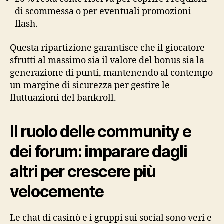
di scommessa o per eventuali promozioni
flash.
Questa ripartizione garantisce che il giocatore
sfrutti al massimo sia il valore del bonus sia la
generazione di punti, mantenendo al contempo
un margine di sicurezza per gestire le
fluttuazioni del bankroll.
Il ruolo delle community e
dei forum: imparare dagli
altri per crescere più
velocemente
Le chat di casinò e i gruppi sui social sono veri e