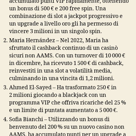
accumulato punti VIP rapidamente, ottenendo
un bonus di 500 € e 200 free spin. Una
combinazione di slot a jackpot progressivo e
un upgrade a livello oro gli ha permesso di
vincere 3 milioni in un singolo spin.
Maria Hernández – Nel 2022, Maria ha
sfruttato il cashback continuo di un casinò
sicuri non AAMS. Con un turnover di 10 000 €
in dicembre, ha ricevuto 1 500 € di cashback,
reinvestiti in una slot a volatilità media,
culminando in una vincita di 1,2 milioni.
Ahmed El‑Sayed – Ha trasformato 250 € in
2 milioni giocando a blackjack con un
programma VIP che offriva ricariche del 25 %
e un limite di puntata aumentato a 5 000 €.
Sofia Bianchi – Utilizzando un bonus di
benvenuto del 200 % su un nuovo casino non
AAMS, ha accumulato punti per un upgrade a