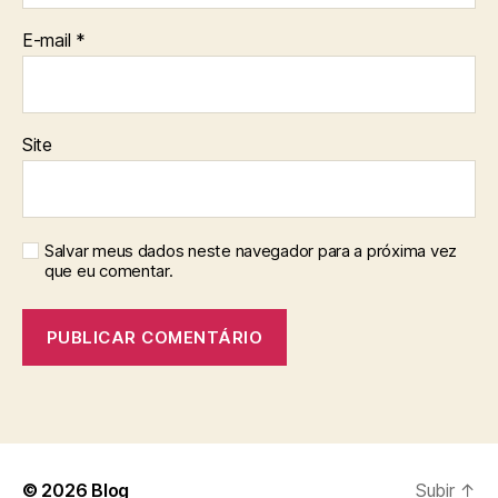
E-mail
*
Site
Salvar meus dados neste navegador para a próxima vez
que eu comentar.
© 2026
Blog
Subir
↑