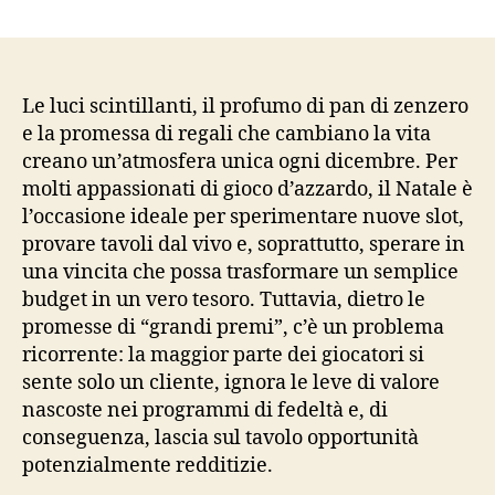
Natale
d’Oro:
Come
i
Programmi
Le luci scintillanti, il profumo di pan di zenzero
di
e la promessa di regali che cambiano la vita
Fedeltà
creano un’atmosfera unica ogni dicembre. Per
Trasformano
molti appassionati di gioco d’azzardo, il Natale è
i
l’occasione ideale per sperimentare nuove slot,
Giocatori
provare tavoli dal vivo e, soprattutto, sperare in
in
una vincita che possa trasformare un semplice
Milionari
del
budget in un vero tesoro. Tuttavia, dietro le
Casinò
promesse di “grandi premi”, c’è un problema
Online
ricorrente: la maggior parte dei giocatori si
sente solo un cliente, ignora le leve di valore
nascoste nei programmi di fedeltà e, di
conseguenza, lascia sul tavolo opportunità
potenzialmente redditizie.