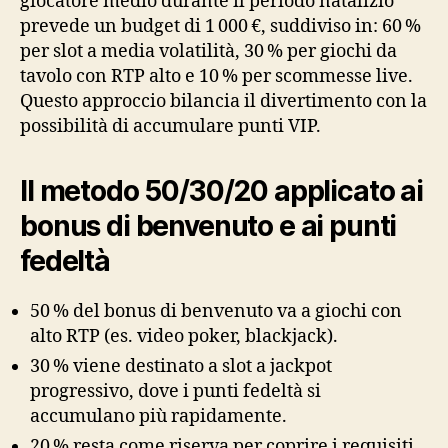
giocatore medio durante il periodo natalizio
prevede un budget di 1 000 €, suddiviso in: 60 %
per slot a media volatilità, 30 % per giochi da
tavolo con RTP alto e 10 % per scommesse live.
Questo approccio bilancia il divertimento con la
possibilità di accumulare punti VIP.
Il metodo 50/30/20 applicato ai
bonus di benvenuto e ai punti
fedeltà
50 % del bonus di benvenuto va a giochi con
alto RTP (es. video poker, blackjack).
30 % viene destinato a slot a jackpot
progressivo, dove i punti fedeltà si
accumulano più rapidamente.
20 % resta come riserva per coprire i requisiti