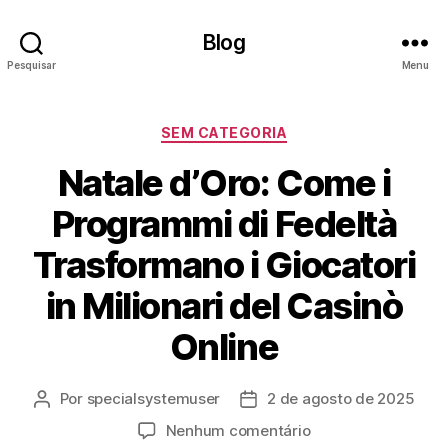
Blog
Pesquisar
Menu
Categorias
SEM CATEGORIA
Natale d’Oro: Come i
Programmi di Fedeltà
Trasformano i Giocatori
in Milionari del Casinò
Online
Por
specialsystemuser
2 de agosto de 2025
Autor
Data
do
de
em
Nenhum comentário
post
publicação