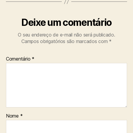
Deixe um comentário
O seu endereço de e-mail não será publicado.
Campos obrigatórios são marcados com
*
Comentário
*
Nome
*