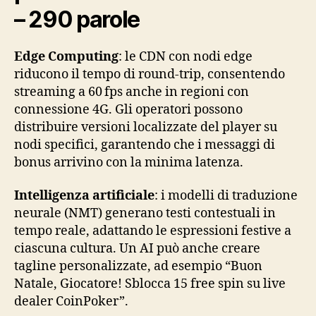
– 290 parole
Edge Computing
: le CDN con nodi edge
riducono il tempo di round‑trip, consentendo
streaming a 60 fps anche in regioni con
connessione 4G. Gli operatori possono
distribuire versioni localizzate del player su
nodi specifici, garantendo che i messaggi di
bonus arrivino con la minima latenza.
Intelligenza artificiale
: i modelli di traduzione
neurale (NMT) generano testi contestuali in
tempo reale, adattando le espressioni festive a
ciascuna cultura. Un AI può anche creare
tagline personalizzate, ad esempio “Buon
Natale, Giocatore! Sblocca 15 free spin su live
dealer CoinPoker”.