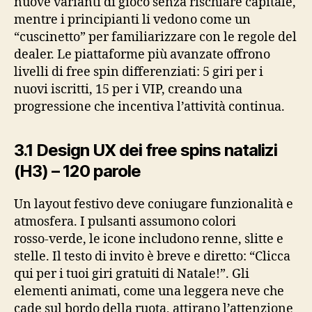
nuove varianti di gioco senza rischiare capitale,
mentre i principianti li vedono come un
“cuscinetto” per familiarizzare con le regole del
dealer. Le piattaforme più avanzate offrono
livelli di free spin differenziati: 5 giri per i
nuovi iscritti, 15 per i VIP, creando una
progressione che incentiva l’attività continua.
3.1 Design UX dei free spins natalizi
(H3) – 120 parole
Un layout festivo deve coniugare funzionalità e
atmosfera. I pulsanti assumono colori
rosso‑verde, le icone includono renne, slitte e
stelle. Il testo di invito è breve e diretto: “Clicca
qui per i tuoi giri gratuiti di Natale!”. Gli
elementi animati, come una leggera neve che
cade sul bordo della ruota, attirano l’attenzione