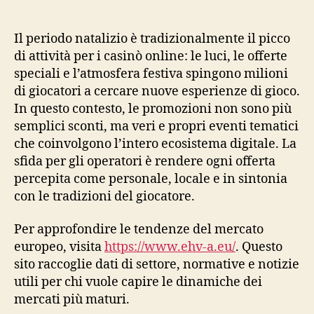
Diretta:
Come
la
Il periodo natalizio è tradizionalmente il picco
Localizzazione
di attività per i casinò online: le luci, le offerte
ha
speciali e l’atmosfera festiva spingono milioni
Trasformato
di giocatori a cercare nuove esperienze di gioco.
i
In questo contesto, le promozioni non sono più
Free
semplici sconti, ma veri e propri eventi tematici
Spins
che coinvolgono l’intero ecosistema digitale. La
nei
Live
sfida per gli operatori è rendere ogni offerta
Casino
percepita come personale, locale e in sintonia
Online
con le tradizioni del giocatore.
Per approfondire le tendenze del mercato
europeo, visita
https://www.ehv-a.eu/
. Questo
sito raccoglie dati di settore, normative e notizie
utili per chi vuole capire le dinamiche dei
mercati più maturi.