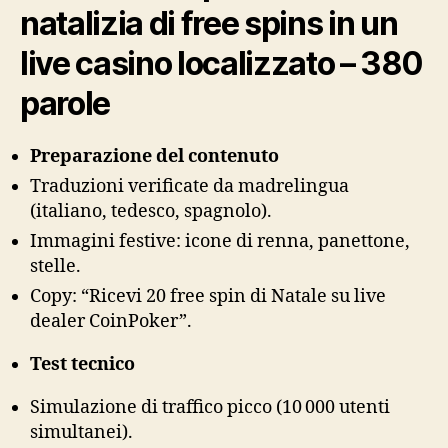
natalizia di free spins in un
live casino localizzato – 380
parole
Preparazione del contenuto
Traduzioni verificate da madrelingua
(italiano, tedesco, spagnolo).
Immagini festive: icone di renna, panettone,
stelle.
Copy: “Ricevi 20 free spin di Natale su live
dealer CoinPoker”.
Test tecnico
Simulazione di traffico picco (10 000 utenti
simultanei).