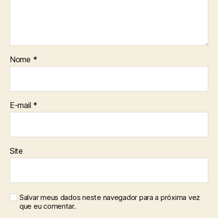
Nome
*
E-mail
*
Site
Salvar meus dados neste navegador para a próxima vez
que eu comentar.