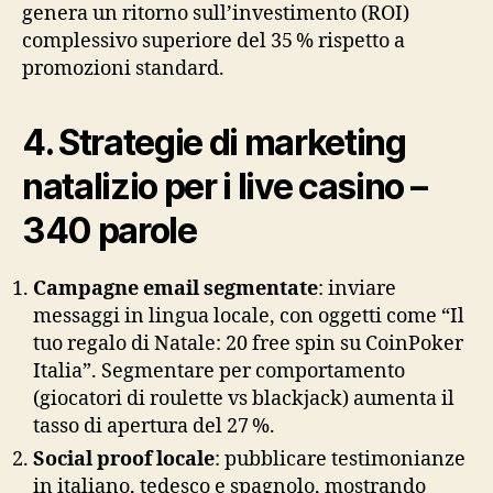
genera un ritorno sull’investimento (ROI)
complessivo superiore del 35 % rispetto a
promozioni standard.
4. Strategie di marketing
natalizio per i live casino –
340 parole
Campagne email segmentate
: inviare
messaggi in lingua locale, con oggetti come “Il
tuo regalo di Natale: 20 free spin su CoinPoker
Italia”. Segmentare per comportamento
(giocatori di roulette vs blackjack) aumenta il
tasso di apertura del 27 %.
Social proof locale
: pubblicare testimonianze
in italiano, tedesco e spagnolo, mostrando