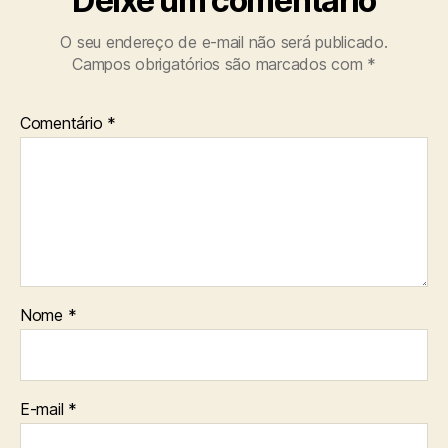
Deixe um comentário
O seu endereço de e-mail não será publicado.
Campos obrigatórios são marcados com
*
Comentário
*
Nome
*
E-mail
*