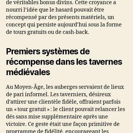
de véritables bonus divins. Cette croyance a
nourri l’idée que le hasard pouvait être
récompensé par des présents matériels, un
concept qui persiste aujourd’hui sous la forme
de tours gratuits ou de cash‑back.
Premiers systèmes de
récompense dans les tavernes
médiévales
Au Moyen‑Âge, les auberges servaient de lieux
de pari informel. Les taverniers, désireux
d’attirer une clientèle fidèle, offraient parfois
un « tour gratuit » : le client pouvait relancer les
dés sans mise supplémentaire après une
victoire. Ce geste était une façon primitive de
programme de fidélité, encourageant les