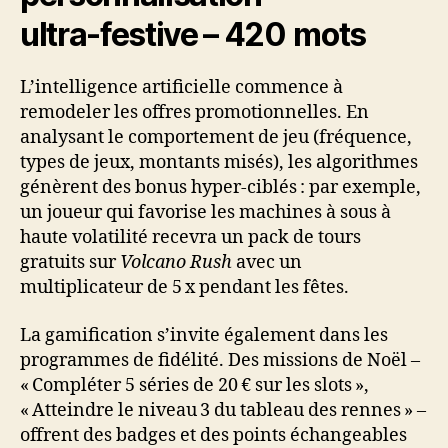
ultra‑festive – 420 mots
L’intelligence artificielle commence à
remodeler les offres promotionnelles. En
analysant le comportement de jeu (fréquence,
types de jeux, montants misés), les algorithmes
génèrent des bonus hyper‑ciblés : par exemple,
un joueur qui favorise les machines à sous à
haute volatilité recevra un pack de tours
gratuits sur
Volcano Rush
avec un
multiplicateur de 5 x pendant les fêtes.
La gamification s’invite également dans les
programmes de fidélité. Des missions de Noël –
« Compléter 5 séries de 20 € sur les slots »,
« Atteindre le niveau 3 du tableau des rennes » –
offrent des badges et des points échangeables