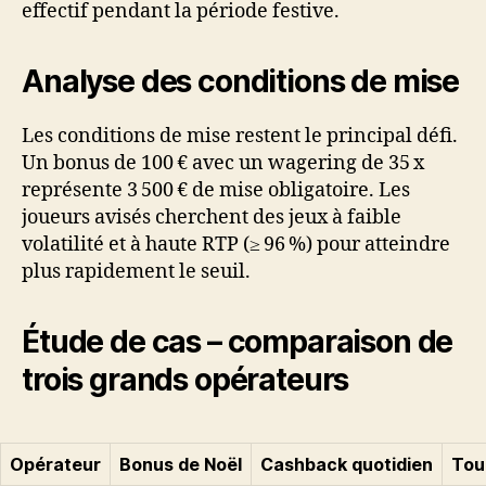
effectif pendant la période festive.
Analyse des conditions de mise
Les conditions de mise restent le principal défi.
Un bonus de 100 € avec un wagering de 35 x
représente 3 500 € de mise obligatoire. Les
joueurs avisés cherchent des jeux à faible
volatilité et à haute RTP (≥ 96 %) pour atteindre
plus rapidement le seuil.
Étude de cas – comparaison de
trois grands opérateurs
Opérateur
Bonus de Noël
Cashback quotidien
Tou