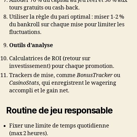
Allouer 70 % du capital au jeu réel et 30 % aux
tours gratuits ou cash‑back.
Utiliser la règle du pari optimal : miser 1‑2 %
du bankroll sur chaque mise pour limiter les
fluctuations.
Outils d’analyse
Calculatrices de ROI (retour sur
investissement) pour chaque promotion.
Trackers de mise, comme
BonusTracker
ou
CasinoStats
, qui enregistrent le wagering
accompli et le gain net.
Routine de jeu responsable
Fixer une limite de temps quotidienne
(max 2 heures).