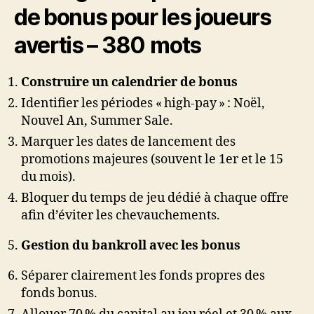
de bonus pour les joueurs
avertis – 380 mots
Construire un calendrier de bonus
Identifier les périodes « high‑pay » : Noël,
Nouvel An, Summer Sale.
Marquer les dates de lancement des
promotions majeures (souvent le 1er et le 15
du mois).
Bloquer du temps de jeu dédié à chaque offre
afin d’éviter les chevauchements.
Gestion du bankroll avec les bonus
Séparer clairement les fonds propres des
fonds bonus.