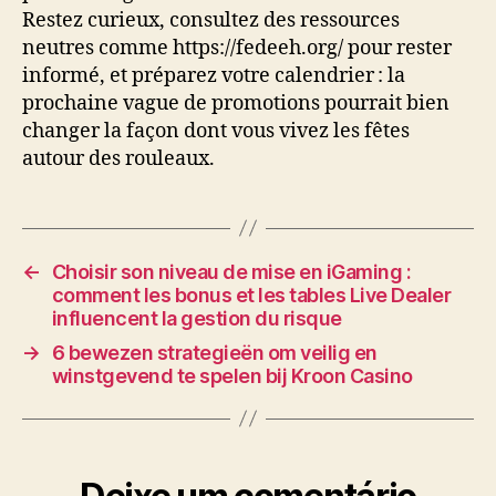
Restez curieux, consultez des ressources
neutres comme https://fedeeh.org/ pour rester
informé, et préparez votre calendrier : la
prochaine vague de promotions pourrait bien
changer la façon dont vous vivez les fêtes
autour des rouleaux.
←
Choisir son niveau de mise en iGaming :
comment les bonus et les tables Live Dealer
influencent la gestion du risque
→
6 bewezen strategieën om veilig en
winstgevend te spelen bij Kroon Casino