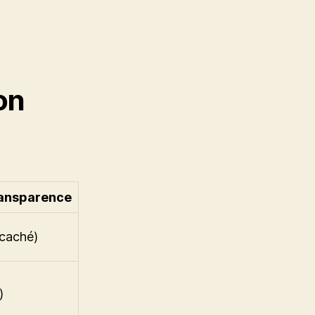
on
ransparence
 caché)
)