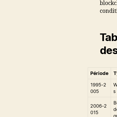
blockc
condit
Tab
des
Période
T
1995‑2
W
005
s
B
2006‑2
d
015
g