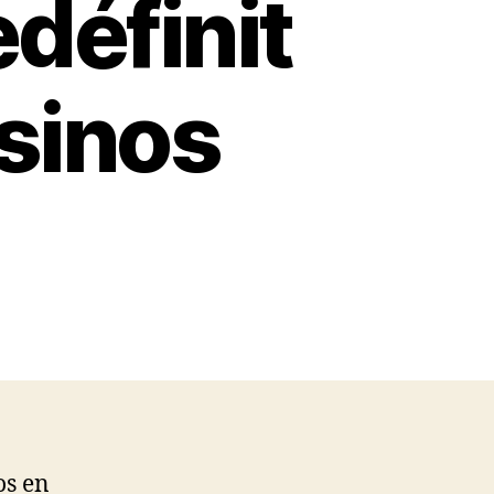
edéfinit
sinos
os en