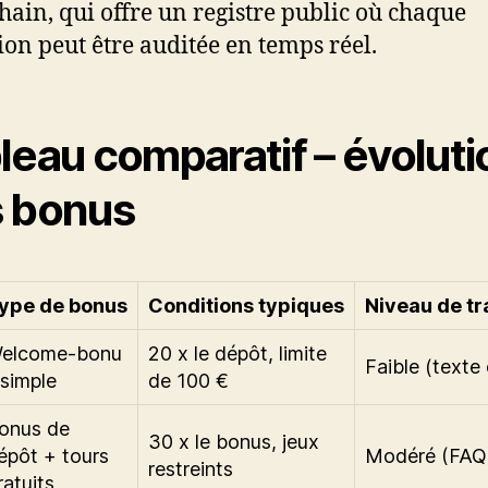
hain, qui offre un registre public où chaque
ion peut être auditée en temps réel.
leau comparatif – évoluti
 bonus
ype de bonus
Conditions typiques
Niveau de t
elcome‑bonu
20 x le dépôt, limite
Faible (texte
 simple
de 100 €
onus de
30 x le bonus, jeux
épôt + tours
Modéré (FAQ
restreints
ratuits