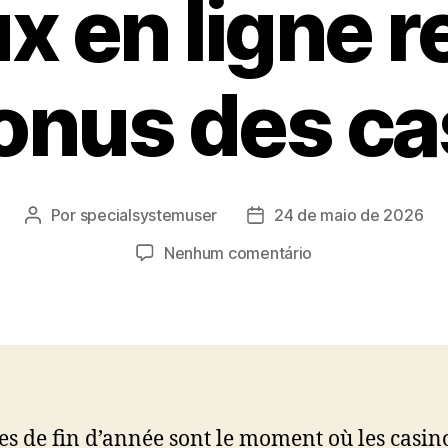
x en ligne r
bonus des ca
Por
specialsystemuser
24 de maio de 2026
Autor
Data
do
de
em
Nenhum comentário
post
publicação
Noël
et
blockchain
:
comment
la
transparence
tes de fin d’année sont le moment où les casin
des