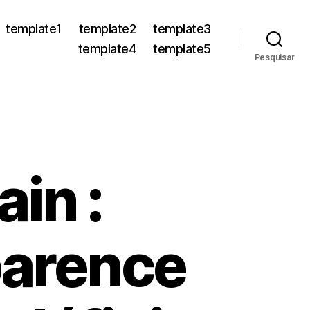
template1
template2
template3
template4
template5
Pesquisar
in :
parence