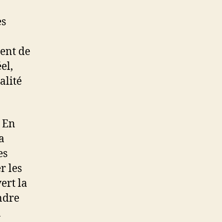
es
ient de
el,
alité
. En
a
es
r les
ert la
ndre
a