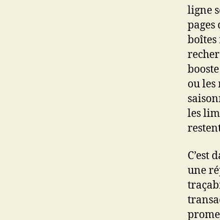
ligne s
pages 
boîtes 
recher
booste
ou les
saison
les li
resten
C’est 
une ré
traçab
transa
promet