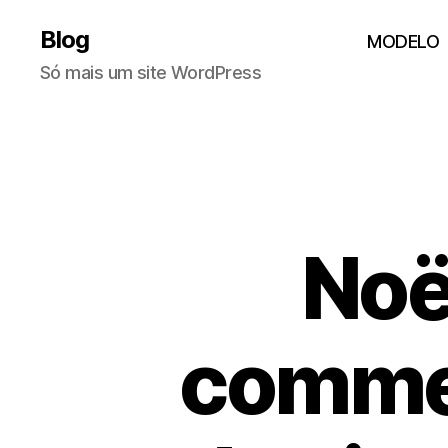
Blog
MODELO
Só mais um site WordPress
Noë
commen