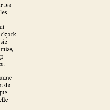
r les
les
ui
ackjack
sie
 mise,
g)
e.
comme
et de
que
elle