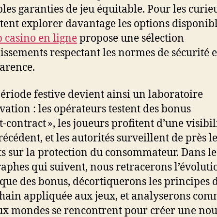
bles garanties de jeu équitable. Pour les curie
tent explorer davantage les options disponibl
p casino en ligne
propose une sélection
lissements respectant les normes de sécurité e
arence.
période festive devient ainsi un laboratoire
vation : les opérateurs testent des bonus
‑contract », les joueurs profitent d’une visibil
écédent, et les autorités surveillent de près l
s sur la protection du consommateur. Dans le
aphes qui suivent, nous retracerons l’évoluti
ique des bonus, décortiquerons les principes d
hain appliquée aux jeux, et analyserons co
ux mondes se rencontrent pour créer une nou