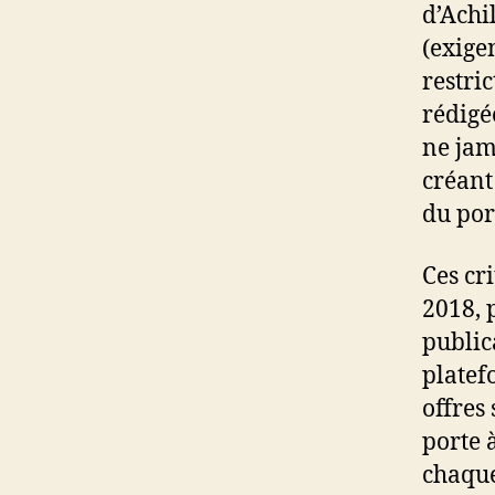
d’Achi
(exigen
restri
rédigé
ne jam
créant
du por
Ces cr
2018, 
public
platef
offres
porte 
chaque