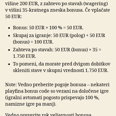
višine 200 EUR, z zahtevo po stavah (wagering)
v višini 35-kratnega zneska bonusa. Če vplačate
50 EUR:
Bonus: 50 EUR × 100 % = 50 EUR.
Skupaj za igranje: 50 EUR (polog) + 50 EUR
(bonus) = 100 EUR.
Zahteva po stavah: 50 EUR (bonus) × 35 =
1.750 EUR.
To pomeni, da morate pred dvigom dobitkov
skleniti stave v skupni vrednosti 1.750 EUR.
Note: Vedno preberite pogoje bonusa – nekateri
playfina bonus code so vezani na določene igre
(igralni avtomati pogosto prispevajo 100 %,
namizne igre pa manj).
Vedno preverite rok veljavnosti bonusa