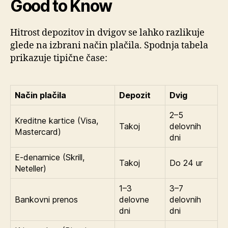
Good to Know
Hitrost depozitov in dvigov se lahko razlikuje
glede na izbrani način plačila. Spodnja tabela
prikazuje tipične čase:
Način plačila
Depozit
Dvig
2–5
Kreditne kartice (Visa,
Takoj
delovnih
Mastercard)
dni
E-denarnice (Skrill,
Takoj
Do 24 ur
Neteller)
1–3
3–7
Bankovni prenos
delovne
delovnih
dni
dni