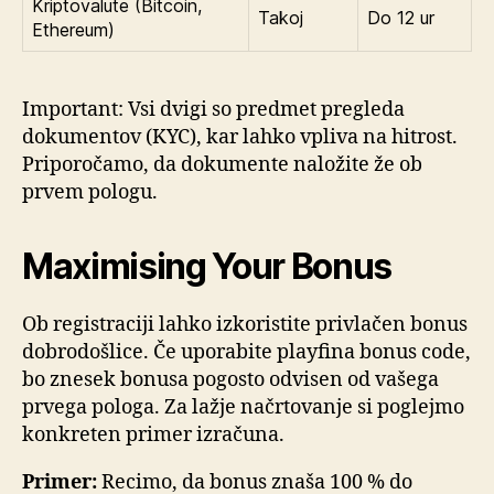
Kriptovalute (Bitcoin,
Takoj
Do 12 ur
Ethereum)
Important: Vsi dvigi so predmet pregleda
dokumentov (KYC), kar lahko vpliva na hitrost.
Priporočamo, da dokumente naložite že ob
prvem pologu.
Maximising Your Bonus
Ob registraciji lahko izkoristite privlačen bonus
dobrodošlice. Če uporabite playfina bonus code,
bo znesek bonusa pogosto odvisen od vašega
prvega pologa. Za lažje načrtovanje si poglejmo
konkreten primer izračuna.
Primer:
Recimo, da bonus znaša 100 % do