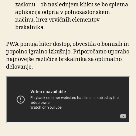
zaslonu – ob naslednjem kliku se bo spletna
aplikacija odprla v polnozaslonskem
načinu, brez vrvičnih elementov
brskalnika.
PWA ponuja hiter dostop, obvestila o bonusih in
popolno igralno izkušnjo. Priporočamo uporabo
najnovejše različice brskalnika za optimalno
delovanje.