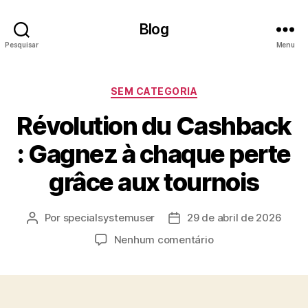
Blog
Pesquisar
Menu
Categorias
SEM CATEGORIA
Révolution du Cashback
: Gagnez à chaque perte
grâce aux tournois
Por
specialsystemuser
29 de abril de 2026
Autor
Data
do
de
em
Nenhum comentário
post
publicação
Révolution
du
Cashback
: