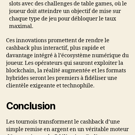
slots avec des challenges de table games, où le
joueur doit atteindre un objectif de mise sur
chaque type de jeu pour débloquer le taux
maximal.
Ces innovations promettent de rendre le
cashback plus interactif, plus rapide et
davantage intégré à l’écosystème numérique du
joueur. Les opérateurs qui sauront exploiter la
blockchain, la réalité augmentée et les formats
hybrides seront les premiers à fidéliser une
clientèle exigeante et technophile.
Conclusion
Les tournois transforment le cashback d’une
simple remise en argent en un véritable moteur