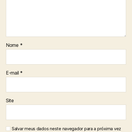
Nome
*
E-mail
*
Site
Salvar meus dados neste navegador para a próxima vez