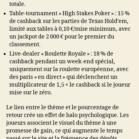
totale.
Table‑tournament « High Stakes Poker » : 15 %
de cashback sur les parties de Texas Hold’em,
limité aux tables à 0,10 €/mise minimum, avec
un jackpot de 2 000 € pour le premier du
classement.
Live‑dealer « Roulette Royale » : 18 % de
cashback pendant un week‑end spécial,
uniquement sur la roulette européenne, avec
des paris « en direct » qui déclenchent un
multiplicateur de 1,5 × le cashback si le joueur
mise sur le zéro.
Le lien entre le thème et le pourcentage de
retour crée un effet de halo psychologique. Les
joueurs associent le visuel du thème à une
promesse de gain, ce qui augmente le temps
passé sur le site et la fréquence des dépôts.