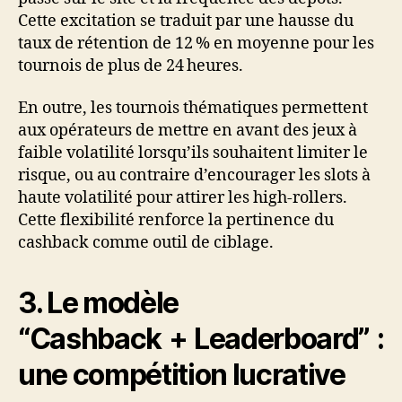
Cette excitation se traduit par une hausse du
taux de rétention de 12 % en moyenne pour les
tournois de plus de 24 heures.
En outre, les tournois thématiques permettent
aux opérateurs de mettre en avant des jeux à
faible volatilité lorsqu’ils souhaitent limiter le
risque, ou au contraire d’encourager les slots à
haute volatilité pour attirer les high‑rollers.
Cette flexibilité renforce la pertinence du
cashback comme outil de ciblage.
3. Le modèle
“Cashback + Leaderboard” :
une compétition lucrative