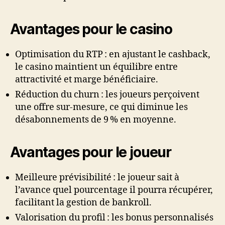
Avantages pour le casino
Optimisation du RTP : en ajustant le cashback,
le casino maintient un équilibre entre
attractivité et marge bénéficiaire.
Réduction du churn : les joueurs perçoivent
une offre sur‑mesure, ce qui diminue les
désabonnements de 9 % en moyenne.
Avantages pour le joueur
Meilleure prévisibilité : le joueur sait à
l’avance quel pourcentage il pourra récupérer,
facilitant la gestion de bankroll.
Valorisation du profil : les bonus personnalisés