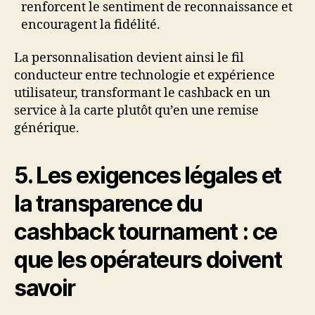
renforcent le sentiment de reconnaissance et
encouragent la fidélité.
La personnalisation devient ainsi le fil
conducteur entre technologie et expérience
utilisateur, transformant le cashback en un
service à la carte plutôt qu’en une remise
générique.
5. Les exigences légales et
la transparence du
cashback tournament : ce
que les opérateurs doivent
savoir