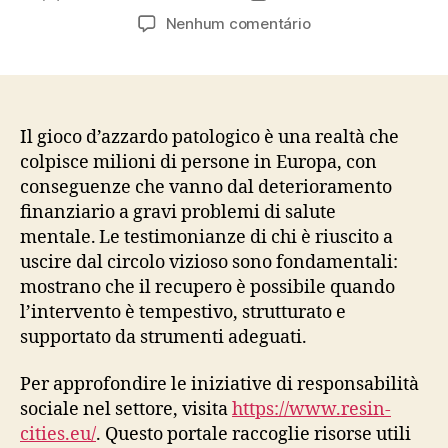
do
de
em
Nenhum comentário
post
publicação
Rinascere
dal
Gioco
d’Azzardo:
Come
Il gioco d’azzardo patologico è una realtà che
i
colpisce milioni di persone in Europa, con
Live
conseguenze che vanno dal deterioramento
Dealer
finanziario a gravi problemi di salute
e
mentale. Le testimonianze di chi è riuscito a
la
uscire dal circolo vizioso sono fondamentali:
Conformità
mostrano che il recupero è possibile quando
Normativa
Hanno
l’intervento è tempestivo, strutturato e
Trasformato
supportato da strumenti adeguati.
le
Storie
Per approfondire le iniziative di responsabilità
di
sociale nel settore, visita
https://www.resin-
Recupero
cities.eu/
. Questo portale raccoglie risorse utili