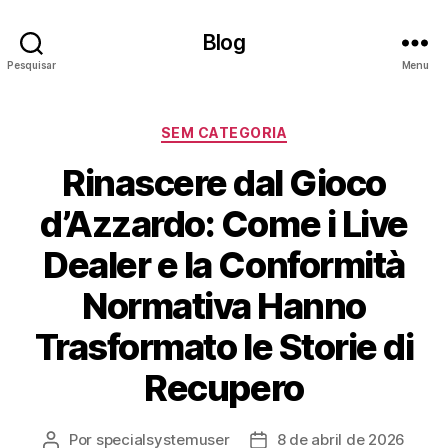
Blog
Pesquisar
Menu
Categorias
SEM CATEGORIA
Rinascere dal Gioco
d’Azzardo: Come i Live
Dealer e la Conformità
Normativa Hanno
Trasformato le Storie di
Recupero
Por
specialsystemuser
8 de abril de 2026
Autor
Data