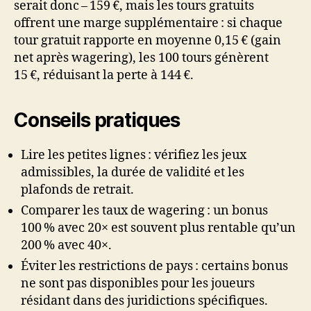
serait donc – 159 €, mais les tours gratuits
offrent une marge supplémentaire : si chaque
tour gratuit rapporte en moyenne 0,15 € (gain
net après wagering), les 100 tours génèrent
15 €, réduisant la perte à 144 €.
Conseils pratiques
Lire les petites lignes : vérifiez les jeux
admissibles, la durée de validité et les
plafonds de retrait.
Comparer les taux de wagering : un bonus
100 % avec 20× est souvent plus rentable qu’un
200 % avec 40×.
Éviter les restrictions de pays : certains bonus
ne sont pas disponibles pour les joueurs
résidant dans des juridictions spécifiques.