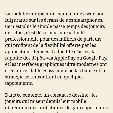
en
ligne
:
La roulette européenne connaît une ascension
pourquoi
fulgurante sur les écrans de nos smartphones.
le
Ce n’est plus le simple passe‑temps des joueurs
mobile
de salon ; c’est désormais une activité
change
professionnelle pour des milliers de parieurs
la
qui profitent de la flexibilité offerte par les
donne
applications dédiées. La facilité d’accès, la
face
à
rapidité des dépôts via Apple Pay ou Google Pay,
Vegas
et les interfaces graphiques ultra‑modernes ont
créé un véritable écosystème où la chance et la
stratégie se rencontrent en quelques
tapotements.
Dans ce contexte, un constat se dessine : les
joueurs qui misent depuis leur mobile
obtiennent des probabilités de gain supérieures