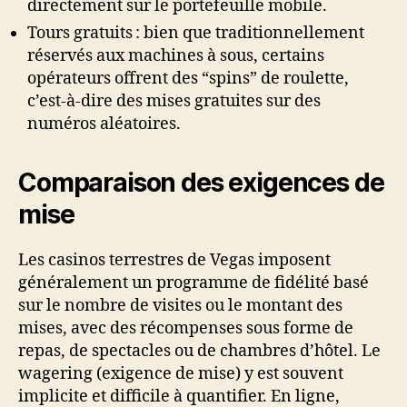
directement sur le portefeuille mobile.
Tours gratuits : bien que traditionnellement
réservés aux machines à sous, certains
opérateurs offrent des “spins” de roulette,
c’est‑à‑dire des mises gratuites sur des
numéros aléatoires.
Comparaison des exigences de
mise
Les casinos terrestres de Vegas imposent
généralement un programme de fidélité basé
sur le nombre de visites ou le montant des
mises, avec des récompenses sous forme de
repas, de spectacles ou de chambres d’hôtel. Le
wagering (exigence de mise) y est souvent
implicite et difficile à quantifier. En ligne,