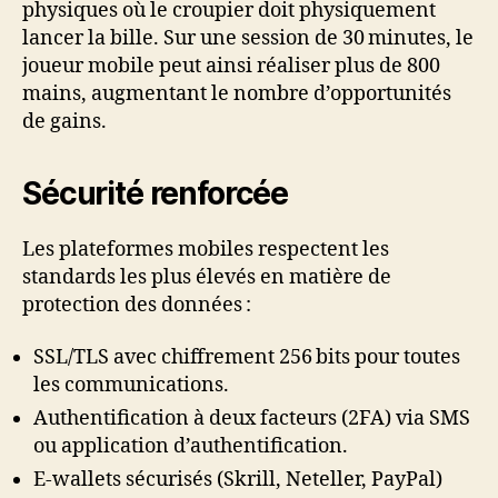
physiques où le croupier doit physiquement
lancer la bille. Sur une session de 30 minutes, le
joueur mobile peut ainsi réaliser plus de 800
mains, augmentant le nombre d’opportunités
de gains.
Sécurité renforcée
Les plateformes mobiles respectent les
standards les plus élevés en matière de
protection des données :
SSL/TLS avec chiffrement 256 bits pour toutes
les communications.
Authentification à deux facteurs (2FA) via SMS
ou application d’authentification.
E‑wallets sécurisés (Skrill, Neteller, PayPal)