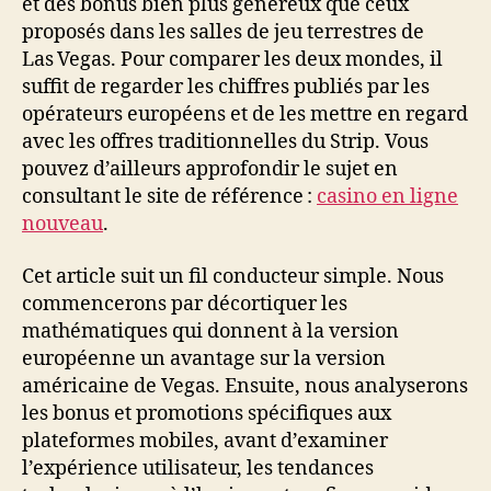
et des bonus bien plus généreux que ceux
proposés dans les salles de jeu terrestres de
Las Vegas. Pour comparer les deux mondes, il
suffit de regarder les chiffres publiés par les
opérateurs européens et de les mettre en regard
avec les offres traditionnelles du Strip. Vous
pouvez d’ailleurs approfondir le sujet en
consultant le site de référence :
casino en ligne
nouveau
.
Cet article suit un fil conducteur simple. Nous
commencerons par décortiquer les
mathématiques qui donnent à la version
européenne un avantage sur la version
américaine de Vegas. Ensuite, nous analyserons
les bonus et promotions spécifiques aux
plateformes mobiles, avant d’examiner
l’expérience utilisateur, les tendances