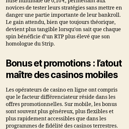
mise minimale de 0,10 €, permettant aux
novices de tester leurs stratégies sans mettre en
danger une partie importante de leur bankroll.
Le gain attendu, bien que toujours théorique,
devient plus tangible lorsqu’on sait que chaque
spin bénéficie d’un RTP plus élevé que son
homologue du Strip.
Bonus et promotions : l’atout
maître des casinos mobiles
Les opérateurs de casino en ligne ont compris
que le facteur différenciateur réside dans les
offres promotionnelles. Sur mobile, les bonus
sont souvent plus généreux, plus flexibles et
plus rapidement accessibles que dans les
programmes de fidélité des casinos terrestres.