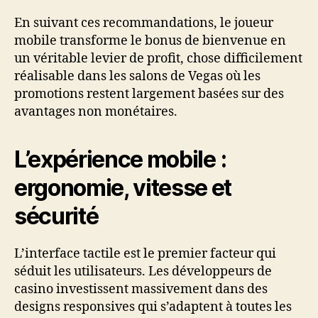
En suivant ces recommandations, le joueur
mobile transforme le bonus de bienvenue en
un véritable levier de profit, chose difficilement
réalisable dans les salons de Vegas où les
promotions restent largement basées sur des
avantages non monétaires.
L’expérience mobile :
ergonomie, vitesse et
sécurité
L’interface tactile est le premier facteur qui
séduit les utilisateurs. Les développeurs de
casino investissent massivement dans des
designs responsives qui s’adaptent à toutes les