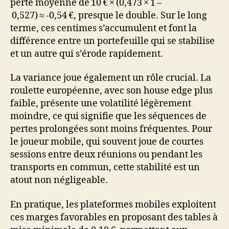
perte moyenne de 10 € × (0,473 × 1 –
0,527) ≈ ‑0,54 €, presque le double. Sur le long
terme, ces centimes s’accumulent et font la
différence entre un portefeuille qui se stabilise
et un autre qui s’érode rapidement.
La variance joue également un rôle crucial. La
roulette européenne, avec son house edge plus
faible, présente une volatilité légèrement
moindre, ce qui signifie que les séquences de
pertes prolongées sont moins fréquentes. Pour
le joueur mobile, qui souvent joue de courtes
sessions entre deux réunions ou pendant les
transports en commun, cette stabilité est un
atout non négligeable.
En pratique, les plateformes mobiles exploitent
ces marges favorables en proposant des tables à