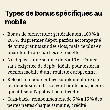
Types de bonus spécifiques au
mobile
Bonus de bienvenue : généralement 100 % à
200 % du premier dépôt, parfois accompagné
de tours gratuits sur des slots, mais de plus en
plus étendu aux parties de roulette.
No‑deposit : une somme de 5 à 10 € créditée
sans exigence de dépôt, idéale pour tester la
version mobile d’une roulette européenne.
Reload : un pourcentage supplémentaire sur
les dépôts suivants, souvent limité aux joueurs
qui utilisent l’application officielle.
Cash‑back : remboursement de 5 % à 15 % des
pertes nettes chaque semaine, crédité