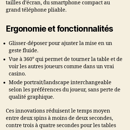
tailles d’écran, du smartphone compact au
grand téléphone pliable.
Ergonomie et fonctionnalités
Glisser‑déposer pour ajuster la mise en un
geste fluide.
Vue à 360° qui permet de tourner la table et de
voir les autres joueurs comme dans un vrai
casino.
Mode portrait/landscape interchangeable
selon les préférences du joueur, sans perte de
qualité graphique.
Ces innovations réduisent le temps moyen
entre deux spins à moins de deux secondes,
contre trois à quatre secondes pour les tables