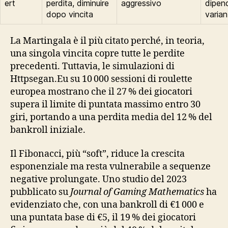
ert
perdita, diminuire
aggressivo
dipen
dopo vincita
varia
La Martingala è il più citato perché, in teoria,
una singola vincita copre tutte le perdite
precedenti. Tuttavia, le simulazioni di
Httpsegan.Eu su 10 000 sessioni di roulette
europea mostrano che il 27 % dei giocatori
supera il limite di puntata massimo entro 30
giri, portando a una perdita media del 12 % del
bankroll iniziale.
Il Fibonacci, più “soft”, riduce la crescita
esponenziale ma resta vulnerabile a sequenze
negative prolungate. Uno studio del 2023
pubblicato su
Journal of Gaming Mathematics
ha
evidenziato che, con una bankroll di €1 000 e
una puntata base di €5, il 19 % dei giocatori