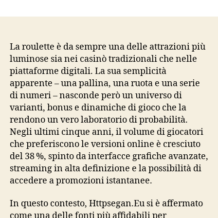
Str
de
di
publicação
Rou
sui
prin
La roulette è da sempre una delle attrazioni più
ope
luminose sia nei casinò tradizionali che nelle
Anal
piattaforme digitali. La sua semplicità
tec
apparente – una pallina, una ruota e una serie
e
di numeri – nasconde però un universo di
con
varianti, bonus e dinamiche di gioco che la
prat
rendono un vero laboratorio di probabilità.
per
mas
Negli ultimi cinque anni, il volume di giocatori
le
che preferiscono le versioni online è cresciuto
vin
del 38 %, spinto da interfacce grafiche avanzate,
streaming in alta definizione e la possibilità di
accedere a promozioni istantanee.
In questo contesto, Httpsegan.Eu si è affermato
come una delle fonti più affidabili per