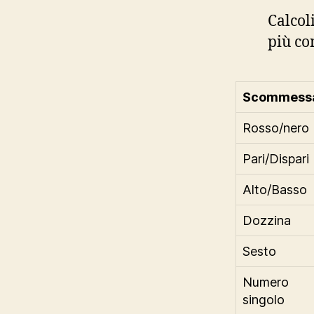
Calcol
più co
Scommess
Rosso/nero
Pari/Dispari
Alto/Basso
Dozzina
Sesto
Numero
singolo