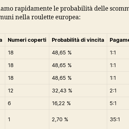
iamo rapidamente le probabilità delle scom
muni nella roulette europea:
a
Numeri coperti
Probabilità di vincita
Pagame
18
48,65 %
1:1
18
48,65 %
1:1
18
48,65 %
1:1
12
32,43 %
2:1
6
16,22 %
5:1
1
2,70 %
35:1