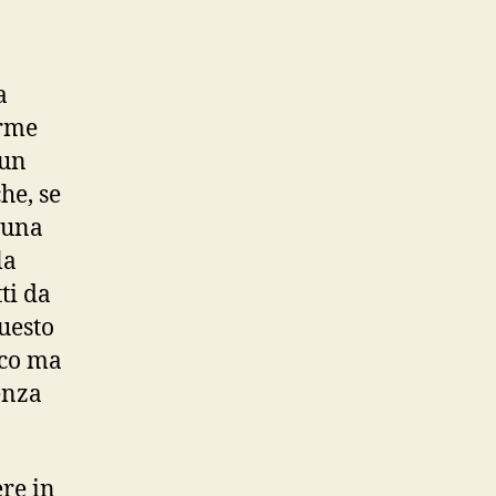
a
orme
 un
he, se
 una
la
ti da
uesto
ico ma
enza
re in