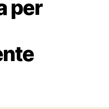
a per
ente