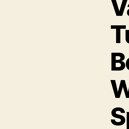
V
T
B
W
S