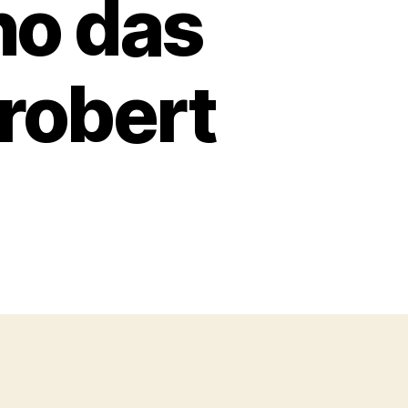
no das
erobert
ere