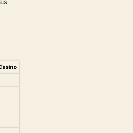
als
Casino