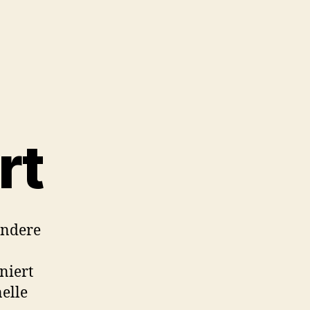
rt
ondere
niert
elle