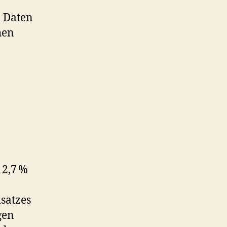
n
n Daten
hen
12,7 %
satzes
gen