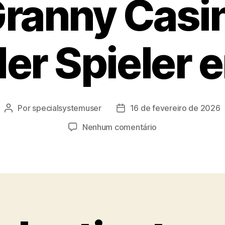
ranny Casi
er Spieler 
Por
specialsystemuser
16 de fevereiro de 2026
Autor
Data
do
de
em
Nenhum comentário
post
publicação
Valentinstag‑Turni
und
Bonuszauber:
Wie
SpinGranny
Casino
das
Herz