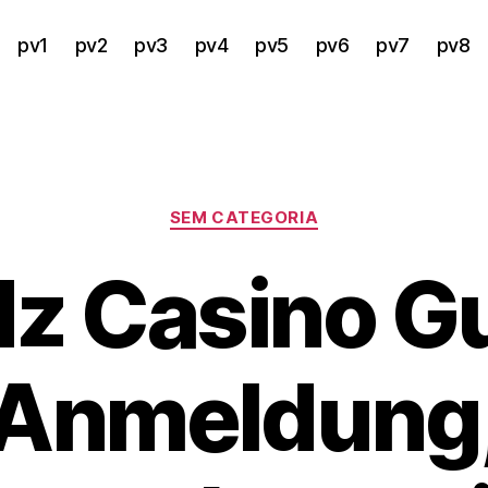
pv1
pv2
pv3
pv4
pv5
pv6
pv7
pv8
Categorias
SEM CATEGORIA
dz Casino Gu
Anmeldung