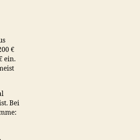
us
200 €
€ ein.
meist
al
st. Bei
Summe:
.