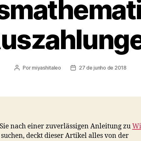
smathemati
uszahlung
Por
miyashitaleo
27 de junho de 2018
Autor
Data
do
de
post
publicação
ie nach einer zuverlässigen Anleitung zu
Wi
suchen, deckt dieser Artikel alles von der