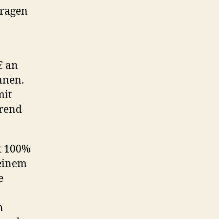
tragen
€ an
nnen.
mit
hrend
it 100%
 einem
e
h