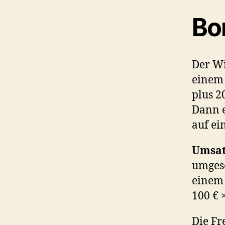
Bo
Der Wi
einem 
plus 2
Dann e
auf ei
Umsat
umgese
einem 
100 € ×
Die Fr