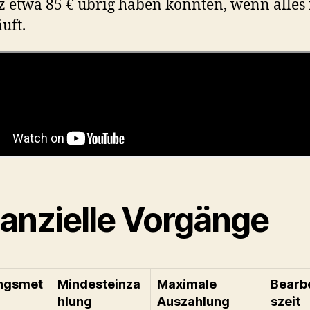
 etwa 85 € übrig haben könnten, wenn alles
uft.
nanzielle Vorgänge
ngsmet
Mindesteinza
Maximale
Bearb
hlung
Auszahlung
szeit