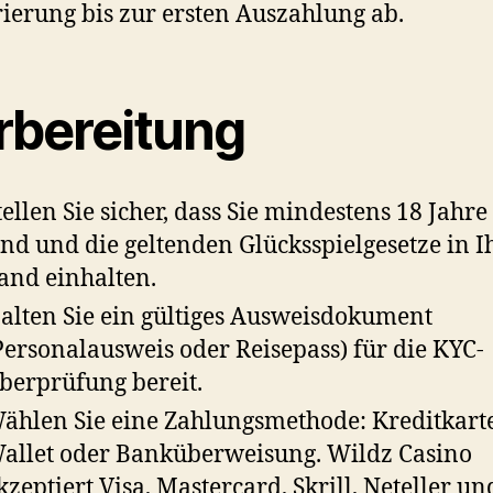
rierung bis zur ersten Auszahlung ab.
rbereitung
tellen Sie sicher, dass Sie mindestens 18 Jahre 
ind und die geltenden Glücksspielgesetze in 
and einhalten.
alten Sie ein gültiges Ausweisdokument
Personalausweis oder Reisepass) für die KYC-
berprüfung bereit.
ählen Sie eine Zahlungsmethode: Kreditkarte
allet oder Banküberweisung. Wildz Casino
kzeptiert Visa, Mastercard, Skrill, Neteller un