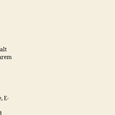
alt
Ihrem
, E-
d