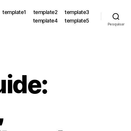
template1
template2
template3
template4
template5
Pesquisar
ide:
,