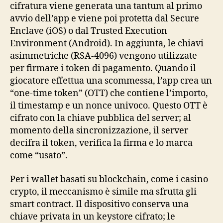
cifratura viene generata una tantum al primo
avvio dell’app e viene poi protetta dal Secure
Enclave (iOS) o dal Trusted Execution
Environment (Android). In aggiunta, le chiavi
asimmetriche (RSA‑4096) vengono utilizzate
per firmare i token di pagamento. Quando il
giocatore effettua una scommessa, l’app crea un
“one‑time token” (OTT) che contiene l’importo,
il timestamp e un nonce univoco. Questo OTT è
cifrato con la chiave pubblica del server; al
momento della sincronizzazione, il server
decifra il token, verifica la firma e lo marca
come “usato”.
Per i wallet basati su blockchain, come i casino
crypto, il meccanismo è simile ma sfrutta gli
smart contract. Il dispositivo conserva una
chiave privata in un keystore cifrato; le