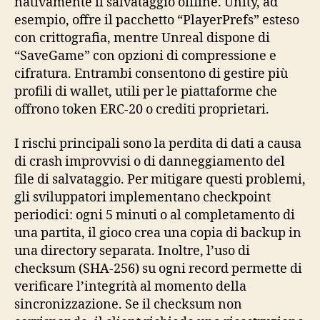
nativamente il salvataggio offline. Unity, ad
esempio, offre il pacchetto “PlayerPrefs” esteso
con crittografia, mentre Unreal dispone di
“SaveGame” con opzioni di compressione e
cifratura. Entrambi consentono di gestire più
profili di wallet, utili per le piattaforme che
offrono token ERC‑20 o crediti proprietari.
I rischi principali sono la perdita di dati a causa
di crash improvvisi o di danneggiamento del
file di salvataggio. Per mitigare questi problemi,
gli sviluppatori implementano checkpoint
periodici: ogni 5 minuti o al completamento di
una partita, il gioco crea una copia di backup in
una directory separata. Inoltre, l’uso di
checksum (SHA‑256) su ogni record permette di
verificare l’integrità al momento della
sincronizzazione. Se il checksum non