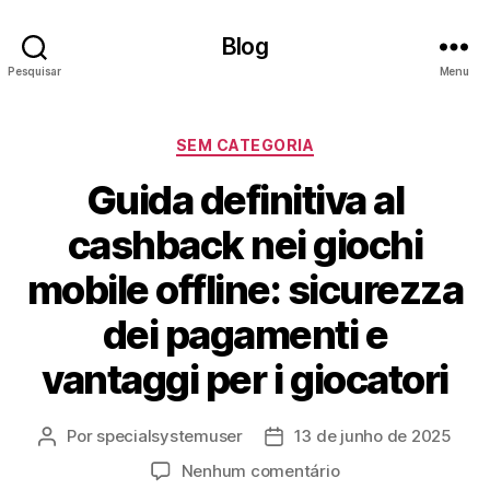
Blog
Pesquisar
Menu
Categorias
SEM CATEGORIA
Guida definitiva al
cashback nei giochi
mobile offline: sicurezza
dei pagamenti e
vantaggi per i giocatori
Por
specialsystemuser
13 de junho de 2025
Autor
Data
do
de
em
Nenhum comentário
post
publicação