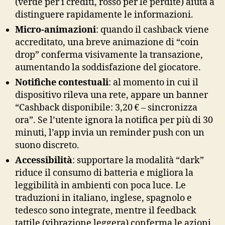
(verde per i crediti, rosso per le perdite) aiuta a
distinguere rapidamente le informazioni.
Micro‑animazioni
: quando il cashback viene
accreditato, una breve animazione di “coin
drop” conferma visivamente la transazione,
aumentando la soddisfazione del giocatore.
Notifiche contestuali
: al momento in cui il
dispositivo rileva una rete, appare un banner
“Cashback disponibile: 3,20 € – sincronizza
ora”. Se l’utente ignora la notifica per più di 30
minuti, l’app invia un reminder push con un
suono discreto.
Accessibilità
: supportare la modalità “dark”
riduce il consumo di batteria e migliora la
leggibilità in ambienti con poca luce. Le
traduzioni in italiano, inglese, spagnolo e
tedesco sono integrate, mentre il feedback
tattile (vibrazione leggera) conferma le azioni