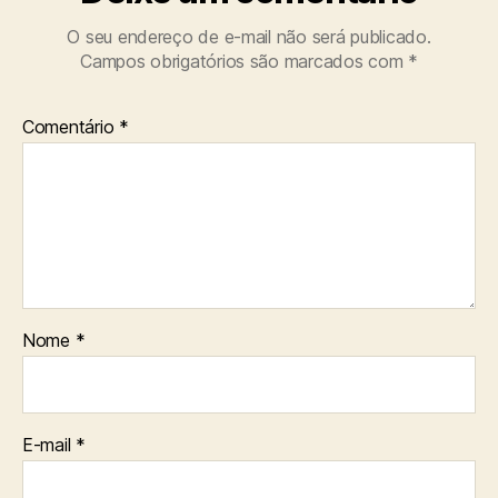
O seu endereço de e-mail não será publicado.
Campos obrigatórios são marcados com
*
Comentário
*
Nome
*
E-mail
*